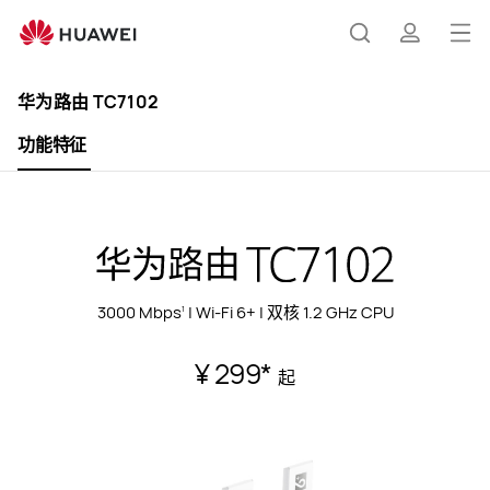
华
为
打
搜
简
路
开
由
华为路由 TC7102
TC7102
菜
索
介
功能特征
单
3000 Mbps
| Wi-Fi 6+ | 双核 1.2 GHz CPU
1
¥ 299
*
起