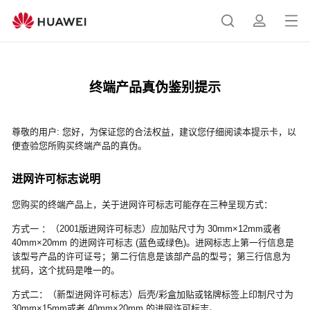
华
为
打
搜
简
终
开
端
产
菜
索
介
终端产品真伪鉴别提示
品
单
真
伪
尊敬的用户: 您好，为保证您的合法权益，建议您仔细阅读本提示卡，以
鉴
便查验您所购买终端产品的真伪。
别
进网许可标志说明
您购买的终端产品上，关于进网许可标志可能存在三种呈现方式：
方式一 ：（2001版进网许可标志）应加贴尺寸为 30mm×12mm或者
40mm×20mm 的进网许可标志 (蓝色或绿色)。进网标志上第一行信息是
该型号产品的许可证号；第二行信息是该部产品的型号；第三行信息为
扰码，这个扰码是唯一的。
方式二：（新型进网许可标志）后壳/彩盒加贴或铭牌标签上印制尺寸为
30mm×15mm或者 40mm×20mm 的进网许可标志。