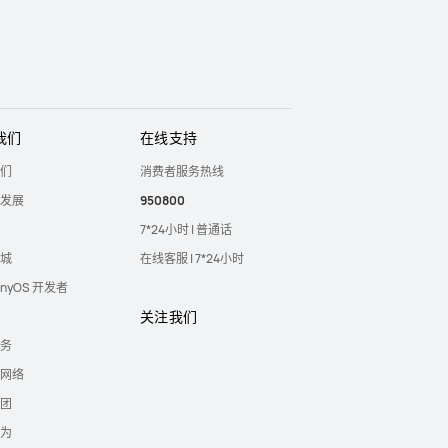
我们
在线支持
们
消费者服务热线
发展
950800
7*24小时 | 普通话
城
在线客服 | 7*24小时
onyOS 开发者
关注我们
务
网络
团
为