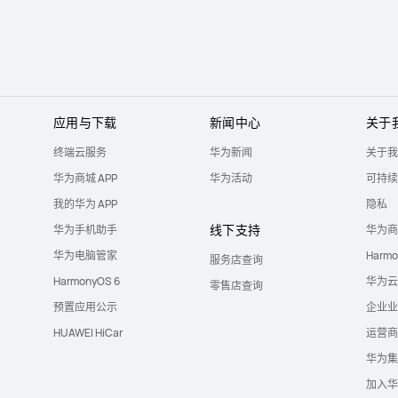
应用与下载
新闻中心
关于
终端云服务
华为新闻
关于我
华为商城 APP
华为活动
可持续
我的华为 APP
隐私
线下支持
华为手机助手
华为商
华为电脑管家
Harm
服务店查询
HarmonyOS 6
华为云
零售店查询
预置应用公示
企业业
HUAWEI HiCar
运营商
华为集
加入华