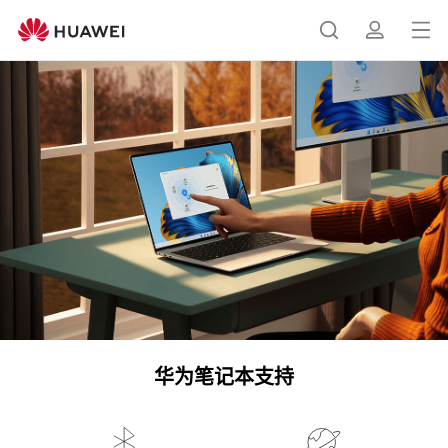
华
为
打
搜
简
笔
开
记
本
菜
索
介
电
单
脑
服
务
华为笔记本支持