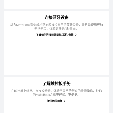
连接蓝牙设备
华为MateBook帮你轻松配对和操控常用的蓝牙设备，让日常使用更加
无拘无束，体验更多无“线”自由。
了解如何连接蓝牙鼠标/耳机/音箱
了解触控板手势
在触控板上轻点、拖拽或滑动，体验不同手势带来的快捷操作，让你
的MateBook之旅更轻松、更便捷。
操控触控面板