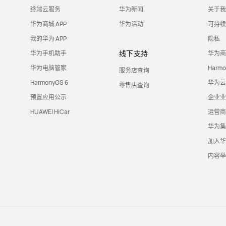
终端云服务
华为新闻
关于我
华为商城 APP
华为活动
可持续
我的华为 APP
隐私
线下支持
华为手机助手
华为商
华为电脑管家
Harm
服务店查询
HarmonyOS 6
华为云
零售店查询
预置应用公示
企业业
HUAWEI HiCar
运营商
华为集
加入华
内容举