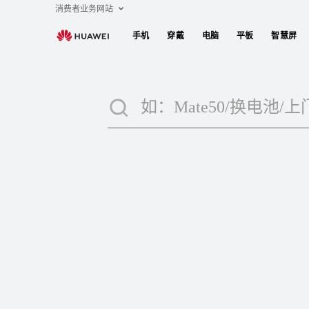
华
消费者业务网站
为
手机
穿戴
电脑
平板
智慧屏
搜
索