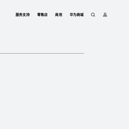
服务支持
零售店
商用
华为商城
搜
简
索
介