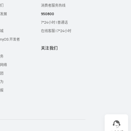
们
消费者服务热线
发展
950800
7*24小时 | 普通话
城
在线客服 | 7*24小时
onyOS 开发者
关注我们
务
网络
团
为
报