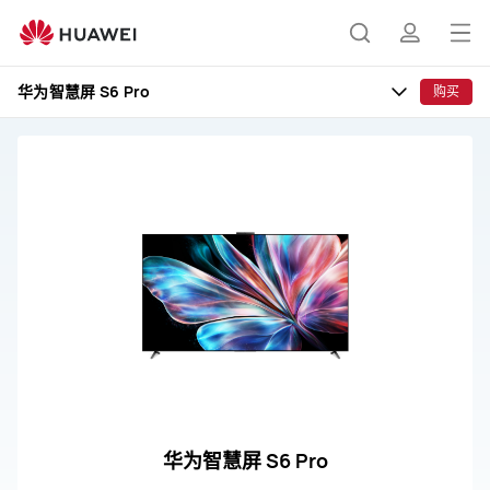
华
为
打
搜
简
智
开
慧
华为智慧屏 S6 Pro
购买
屏
菜
索
介
S6
单
Pro
售
后
维
修
支
持
华为智慧屏 S6 Pro