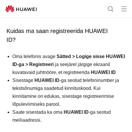
Av
O
a
t
me
s
Kuidas ma saan registreerida HUAWEI
nü
i
ID?
ü
n
g
Oma telefonis avage
Sätted
>
Logige sisse HUAWEI
ID-ga
>
Registreeri
ja seejärel järgige ekraanil
kuvatavaid juhtnööre, et registreerida
HUAWEI ID
Sisestage
HUAWEI ID
-ga seotud telefoninumber ja
tekstsõnumiga saadetud kinnituskood. Kui
kinnitamine on edukas, sisestage registreerimise
lõpuleviimiseks parool.
Saate sisestada ka oma
HUAWEI ID
-ga seotud
meiliaadressi.