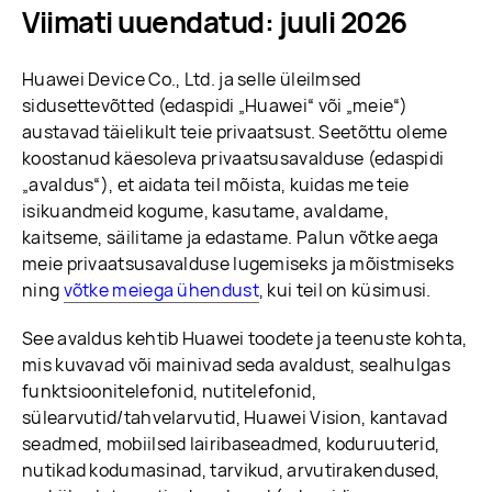
Viimati uuendatud: juuli 2026
Huawei Device Co., Ltd. ja selle üleilmsed
sidusettevõtted (edaspidi „Huawei“ või „meie“)
austavad täielikult teie privaatsust. Seetõttu oleme
koostanud käesoleva privaatsusavalduse (edaspidi
„avaldus“), et aidata teil mõista, kuidas me teie
isikuandmeid kogume, kasutame, avaldame,
kaitseme, säilitame ja edastame. Palun võtke aega
meie privaatsusavalduse lugemiseks ja mõistmiseks
ning
võtke meiega ühendust
, kui teil on küsimusi.
See avaldus kehtib Huawei toodete ja teenuste kohta,
mis kuvavad või mainivad seda avaldust, sealhulgas
funktsioonitelefonid, nutitelefonid,
sülearvutid/tahvelarvutid, Huawei Vision, kantavad
seadmed, mobiilsed lairibaseadmed, koduruuterid,
nutikad kodumasinad, tarvikud, arvutirakendused,