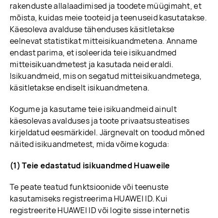
rakenduste allalaadimised ja toodete müügimaht, et
mõista, kuidas meie tooteid ja teenuseid kasutatakse.
Käesoleva avalduse tähenduses käsitletakse
eelnevat statistikat mitteisikuandmetena. Anname
endast parima, et isoleerida teie isikuandmed
mitteisikuandmetest ja kasutada neid eraldi.
Isikuandmeid, mis on segatud mitteisikuandmetega,
käsitletakse endiselt isikuandmetena.
Kogume ja kasutame teie isikuandmeid ainult
käesolevas avalduses ja toote privaatsusteatises
kirjeldatud eesmärkidel. Järgnevalt on toodud mõned
näited isikuandmetest, mida võime koguda:
(1) Teie edastatud isikuandmed Huaweile
Te peate teatud funktsioonide või teenuste
kasutamiseks registreerima HUAWEI ID. Kui
registreerite HUAWEI ID või logite sisse internetis