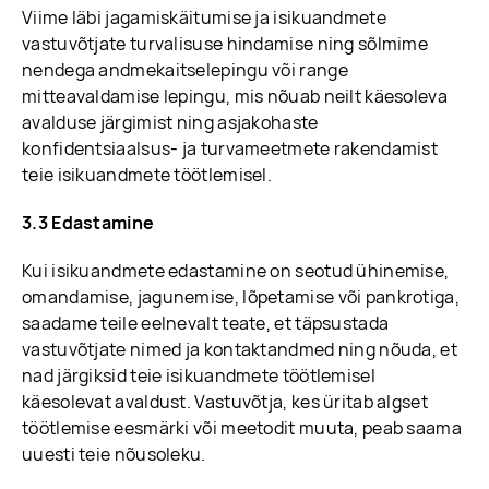
Viime läbi jagamiskäitumise ja isikuandmete
vastuvõtjate turvalisuse hindamise ning sõlmime
nendega andmekaitselepingu või range
mitteavaldamise lepingu, mis nõuab neilt käesoleva
avalduse järgimist ning asjakohaste
konfidentsiaalsus- ja turvameetmete rakendamist
teie isikuandmete töötlemisel.
3.3 Edastamine
Kui isikuandmete edastamine on seotud ühinemise,
omandamise, jagunemise, lõpetamise või pankrotiga,
saadame teile eelnevalt teate, et täpsustada
vastuvõtjate nimed ja kontaktandmed ning nõuda, et
nad järgiksid teie isikuandmete töötlemisel
käesolevat avaldust. Vastuvõtja, kes üritab algset
töötlemise eesmärki või meetodit muuta, peab saama
uuesti teie nõusoleku.