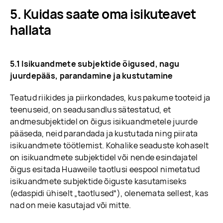
Kuidas saate oma isikuteavet
hallata
5.1 Isikuandmete subjektide õigused, nagu
juurdepääs, parandamine ja kustutamine
Teatud riikides ja piirkondades, kus pakume tooteid ja
teenuseid, on seadusandlus sätestatud, et
andmesubjektidel on õigus isikuandmetele juurde
pääseda, neid parandada ja kustutada ning piirata
isikuandmete töötlemist. Kohalike seaduste kohaselt
on isikuandmete subjektidel või nende esindajatel
õigus esitada Huaweile taotlusi eespool nimetatud
isikuandmete subjektide õiguste kasutamiseks
(edaspidi ühiselt „taotlused“), olenemata sellest, kas
nad on meie kasutajad või mitte.