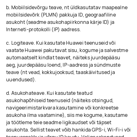
b. Mobiilsidevõrgu teave, nt üldkasutatav maapealne
mobiilsidevõrk (PLMN) pakkuja ID, geograafiline
asukoht (seadme asukohapiirkonna kärje ID) ja
Interneti-protokolli (IP) aadress.
c. Logiteave. Kui kasutate Huawei teenuseid või
vaatate Huawei pakutavat sisu, kogume ja salvestme
automaatselt kindlat teavet, näiteks juurdepääsu
aeg, juurdepääsu loend, IP-aadress ja sündmuste
teave (nt vead, kokkujooksud, taaskäivitused ja
uuendused).
d. Asukohateave. Kui kasutate teatud
asukohapõhiseid teenuseid (näiteks otsingud,
navigeerimistarkvara kasutamine või konkreetse
asukoha ilma vaatamine), siis me kogume, kasutame
ja töötleme teie seadme ligikaudset või täpset
asukohta. Sellist teavet võib hankida GPS-i, Wi-Fi-i või