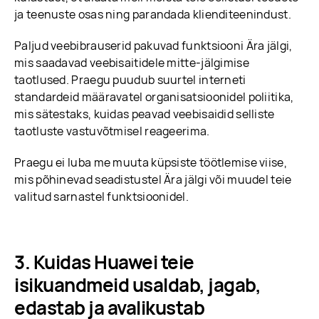
ja teenuste osas ning parandada klienditeenindust.
Paljud veebibrauserid pakuvad funktsiooni Ära jälgi,
mis saadavad veebisaitidele mitte-jälgimise
taotlused. Praegu puudub suurtel interneti
standardeid määravatel organisatsioonidel poliitika,
mis sätestaks, kuidas peavad veebisaidid selliste
taotluste vastuvõtmisel reageerima.
Praegu ei luba me muuta küpsiste töötlemise viise,
mis põhinevad seadistustel Ära jälgi või muudel teie
valitud sarnastel funktsioonidel.
Kuidas Huawei teie
isikuandmeid usaldab, jagab,
edastab ja avalikustab