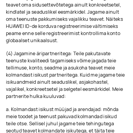
teavet oma sidusettevõtetega ainult konkreetsetel,
kindlatel ja seaduslikel eesmärkidel. Jagame ainult
oma teenuste pakkumiseks vajalikku teavet. Näiteks
HUAWEI ID-de korduva registreerimise vältimiseks
peame enne selle registreerimist kontrollima konto
globaalset unikaalsust.
(4) Jagamine äripartneritega: Teile pakutavate
teenuste kvaliteedi tagamiseks võime jagada teie
tellimuse, konto, seadme ja asukoha teavet meie
kolmandast isikust partneritega. Kuid me jagame teie
isikuandmeid ainult seaduslikel, asjakohastel,
vajalikel, konkreetsetel ja selgetel eesmärkidel. Meie
partnerite hulka kuuluvad:
a. Kolmandast isikust müüjad ja arendajad: mõnda
meie toodet ja teenust pakuvad kolmandad isikud
teile otse. Sellisel juhul jagame teie tehingutega
seotud teavet kolmandate isikutega, et täita teie