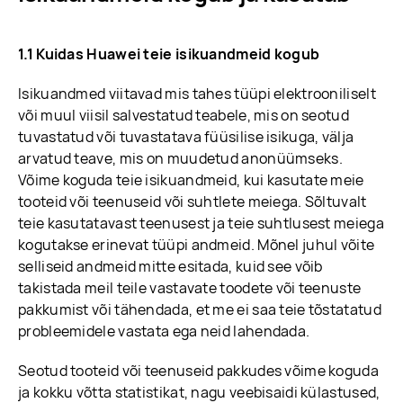
1.1 Kuidas Huawei teie isikuandmeid kogub
Isikuandmed viitavad mis tahes tüüpi elektrooniliselt
või muul viisil salvestatud teabele, mis on seotud
tuvastatud või tuvastatava füüsilise isikuga, välja
arvatud teave, mis on muudetud anonüümseks.
Võime koguda teie isikuandmeid, kui kasutate meie
tooteid või teenuseid või suhtlete meiega. Sõltuvalt
teie kasutatavast teenusest ja teie suhtlusest meiega
kogutakse erinevat tüüpi andmeid. Mõnel juhul võite
selliseid andmeid mitte esitada, kuid see võib
takistada meil teile vastavate toodete või teenuste
pakkumist või tähendada, et me ei saa teie tõstatatud
probleemidele vastata ega neid lahendada.
Seotud tooteid või teenuseid pakkudes võime koguda
ja kokku võtta statistikat, nagu veebisaidi külastused,