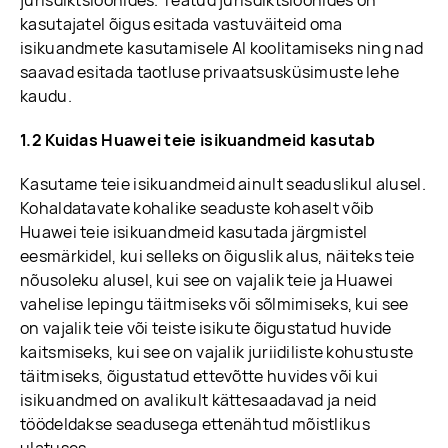
jurisdiktsioonides. Teatud jurisdiktsioonides on
kasutajatel õigus esitada vastuväiteid oma
isikuandmete kasutamisele AI koolitamiseks ning nad
saavad esitada taotluse privaatsusküsimuste lehe
kaudu.
1.2 Kuidas Huawei teie isikuandmeid kasutab
Kasutame teie isikuandmeid ainult seaduslikul alusel.
Kohaldatavate kohalike seaduste kohaselt võib
Huawei teie isikuandmeid kasutada järgmistel
eesmärkidel, kui selleks on õiguslik alus, näiteks teie
nõusoleku alusel, kui see on vajalik teie ja Huawei
vahelise lepingu täitmiseks või sõlmimiseks, kui see
on vajalik teie või teiste isikute õigustatud huvide
kaitsmiseks, kui see on vajalik juriidiliste kohustuste
täitmiseks, õigustatud ettevõtte huvides või kui
isikuandmed on avalikult kättesaadavad ja neid
töödeldakse seadusega ettenähtud mõistlikus