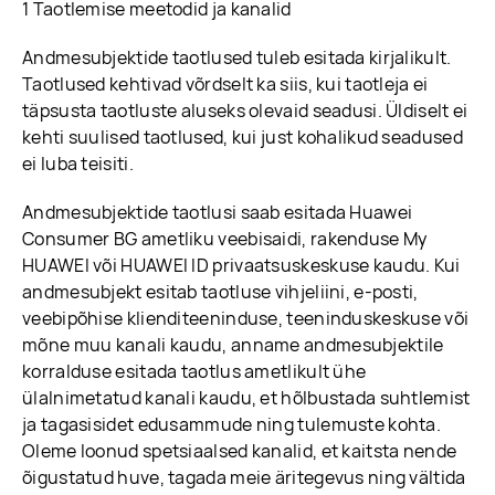
1 Taotlemise meetodid ja kanalid
Andmesubjektide taotlused tuleb esitada kirjalikult.
Taotlused kehtivad võrdselt ka siis, kui taotleja ei
täpsusta taotluste aluseks olevaid seadusi. Üldiselt ei
kehti suulised taotlused, kui just kohalikud seadused
ei luba teisiti.
Andmesubjektide taotlusi saab esitada Huawei
Consumer BG ametliku veebisaidi, rakenduse My
HUAWEI või HUAWEI ID privaatsuskeskuse kaudu. Kui
andmesubjekt esitab taotluse vihjeliini, e-posti,
veebipõhise klienditeeninduse, teeninduskeskuse või
mõne muu kanali kaudu, anname andmesubjektile
korralduse esitada taotlus ametlikult ühe
ülalnimetatud kanali kaudu, et hõlbustada suhtlemist
ja tagasisidet edusammude ning tulemuste kohta.
Oleme loonud spetsiaalsed kanalid, et kaitsta nende
õigustatud huve, tagada meie äritegevus ning vältida