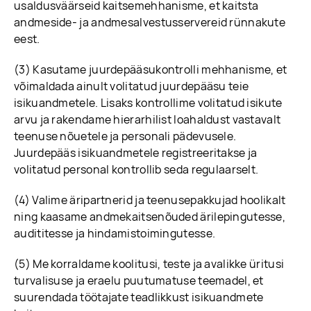
usaldusväärseid kaitsemehhanisme, et kaitsta
andmeside- ja andmesalvestusservereid rünnakute
eest.
(3) Kasutame juurdepääsukontrolli mehhanisme, et
võimaldada ainult volitatud juurdepääsu teie
isikuandmetele. Lisaks kontrollime volitatud isikute
arvu ja rakendame hierarhilist loahaldust vastavalt
teenuse nõuetele ja personali pädevusele.
Juurdepääs isikuandmetele registreeritakse ja
volitatud personal kontrollib seda regulaarselt.
(4) Valime äripartnerid ja teenusepakkujad hoolikalt
ning kaasame andmekaitsenõuded ärilepingutesse,
audititesse ja hindamistoimingutesse.
(5) Me korraldame koolitusi, teste ja avalikke üritusi
turvalisuse ja eraelu puutumatuse teemadel, et
suurendada töötajate teadlikkust isikuandmete