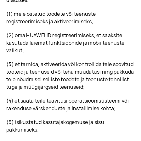
ulatuses.
(1) meie ostetud toodete või teenuste
registreerimiseks ja aktiveerimiseks;
(2) oma HUAWEI ID registreerimiseks, et saaksite
kasutada laiemat funktsioonide ja mobiilteenuste
valikut;
(3) et tarnida, aktiveerida või kontrollida teie soovitud
tooteid ja teenuseid või teha muudatusi ning pakkuda
teie nõudmisel selliste toodete ja teenuste tehnilist
tuge ja müügijärgseid teenuseid;
(4) et saata teile teavitusi operatsioonisüsteemi või
rakenduse värskenduste ja installimise kohta;
(5) isikustatud kasutajakogemuse ja sisu
pakkumiseks;