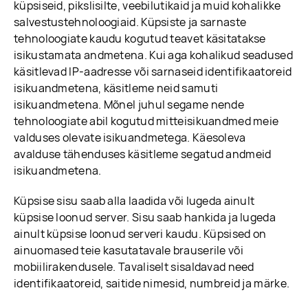
küpsiseid, pikslisilte, veebilutikaid ja muid kohalikke
salvestustehnoloogiaid. Küpsiste ja sarnaste
tehnoloogiate kaudu kogutud teavet käsitatakse
isikustamata andmetena. Kui aga kohalikud seadused
käsitlevad IP-aadresse või sarnaseid identifikaatoreid
isikuandmetena, käsitleme neid samuti
isikuandmetena. Mõnel juhul segame nende
tehnoloogiate abil kogutud mitteisikuandmed meie
valduses olevate isikuandmetega. Käesoleva
avalduse tähenduses käsitleme segatud andmeid
isikuandmetena.
Küpsise sisu saab alla laadida või lugeda ainult
küpsise loonud server. Sisu saab hankida ja lugeda
ainult küpsise loonud serveri kaudu. Küpsised on
ainuomased teie kasutatavale brauserile või
mobiilirakendusele. Tavaliselt sisaldavad need
identifikaatoreid, saitide nimesid, numbreid ja märke.