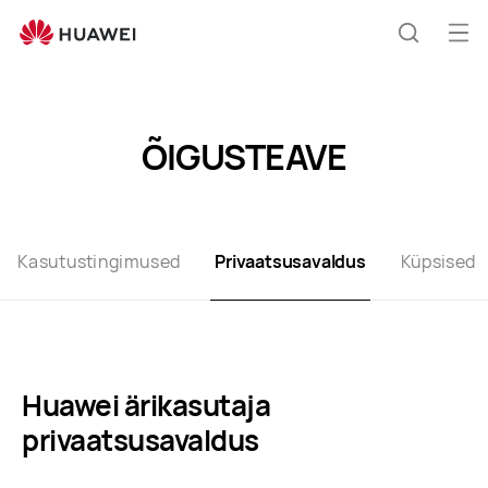
Privacy
Policy
Ava
Otsing
me
ÕIGUSTEAVE
Kasutustingimused
Privaatsusavaldus
Küpsised
Huawei ärikasutaja
privaatsusavaldus