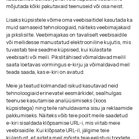
mõjutada kõiki pakutavaid teenuseid või osa neist.
Lisaks küpsistele võime oma veebisaitidel kasutada ka
muid sarnaseid tehnoloogiaid, näiteks veebimajakaid
ja pikslisilte. Veebimajakas on tavaliselt veebisaidile
või meilidesse manustatud elektrooniline kujutis, mis
tuvastab teie seadme küpsised, kui külastate
veebisaiti või meili. Pikslitähised võimaldavad meilil
saata loetavas vormingus e-kirju ja võimaldavad meil
teada saada, kas e-kiri on avatud.
Meie ja teatud kolmandad isikud kasutavad neid
tehnoloogiaid erinevatel eesmärkidel, sealhulgas
teenuse kasutamise analüüsimiseks (koos
küpsistega) ning teile rahuldavama sisu ja reklaamide
pakkumiseks. Näiteks võib teie poolt meile saadetud
e-kiri sisaldada klõpsamise URL-i, mis viitab meie
veebisaidile. Kui klõpsate URL-il, jälgime teie
külastust, et aidata meil mõista teie eelistusi toodete