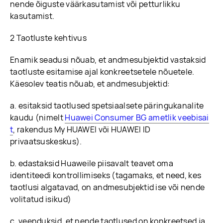
nende õiguste väärkasutamist või petturlikku
kasutamist.
2 Taotluste kehtivus
Enamik seadusi nõuab, et andmesubjektid vastaksid
taotluste esitamise ajal konkreetsetele nõuetele.
Käesolev teatis nõuab, et andmesubjektid:
a. esitaksid taotlused spetsiaalsete päringukanalite
kaudu (nimelt
Huawei Consumer BG ametlik veebisai
t
, rakendus My HUAWEI või HUAWEI ID
privaatsuskeskus).
b. edastaksid Huaweile piisavalt teavet oma
identiteedi kontrollimiseks (tagamaks, et need, kes
taotlusi algatavad, on andmesubjektid ise või nende
volitatud isikud)
c. veenduksid, et nende taotlused on konkreetsed ja