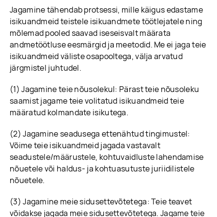
Jagamine tähendab protsessi, mille käigus edastame
isikuandmeid teistele isikuandmete töötlejatele ning
mõlemad pooled saavad iseseisvalt määrata
andmetöötluse eesmärgid ja meetodid. Me ei jaga teie
isikuandmeid väliste osapooltega, välja arvatud
järgmistel juhtudel.
(1) Jagamine teie nõusolekul: Pärast teie nõusoleku
saamist jagame teie volitatud isikuandmeid teie
määratud kolmandate isikutega.
(2) Jagamine seadusega ettenähtud tingimustel:
Võime teie isikuandmeid jagada vastavalt
seadustele/määrustele, kohtuvaidluste lahendamise
nõuetele või haldus- ja kohtuasutuste juriidilistele
nõuetele.
(3) Jagamine meie sidusettevõtetega: Teie teavet
võidakse jagada meie sidusettevõtetega. Jagame teie