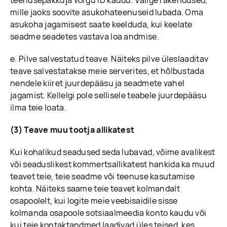
teenusepakkuja võrgu ID kaudu. Valige rakendused,
mille jaoks soovite asukohateenuseid lubada. Oma
asukoha jagamisest saate keelduda, kui keelate
seadme seadetes vastava loa andmise.
e. Pilve salvestatud teave. Näiteks pilve üleslaaditav
teave salvestatakse meie serverites, et hõlbustada
nendele kiiret juurdepääsu ja seadmete vahel
jagamist. Kellelgi pole sellisele teabele juurdepääsu
ilma teie loata.
(3) Teave muu tootja allikatest
Kui kohalikud seadused seda lubavad, võime avalikest
või seaduslikest kommertsallikatest hankida ka muud
teavet teie, teie seadme või teenuse kasutamise
kohta. Näiteks saame teie teavet kolmandalt
osapoolelt, kui logite meie veebisaidile sisse
kolmanda osapoole sotsiaalmeedia konto kaudu või
kui teie kontaktandmed laadivad üles teised, kes