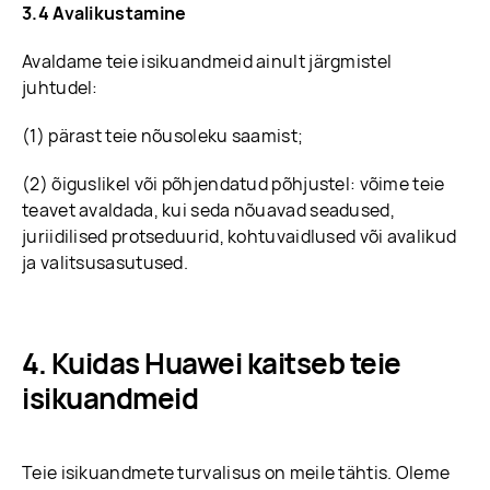
3.4 Avalikustamine
Avaldame teie isikuandmeid ainult järgmistel
juhtudel:
(1) pärast teie nõusoleku saamist;
(2) õiguslikel või põhjendatud põhjustel: võime teie
teavet avaldada, kui seda nõuavad seadused,
juriidilised protseduurid, kohtuvaidlused või avalikud
ja valitsusasutused.
Kuidas Huawei kaitseb teie
isikuandmeid
Teie isikuandmete turvalisus on meile tähtis. Oleme