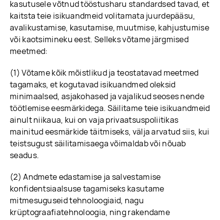
kasutusele võtnud tööstusharu standardsed tavad, et
kaitsta teie isikuandmeid volitamata juurdepääsu,
avalikustamise, kasutamise, muutmise, kahjustumise
või kaotsimineku eest. Selleks võtame järgmised
meetmed:
(1) Võtame kõik mõistlikud ja teostatavad meetmed
tagamaks, et kogutavad isikuandmed oleksid
minimaalsed, asjakohased ja vajalikud seoses nende
töötlemise eesmärkidega. Säilitame teie isikuandmeid
ainult niikaua, kui on vaja privaatsuspoliitikas
mainitud eesmärkide täitmiseks, välja arvatud siis, kui
teistsugust säilitamisaega võimaldab või nõuab
seadus.
(2) Andmete edastamise ja salvestamise
konfidentsiaalsuse tagamiseks kasutame
mitmesuguseid tehnoloogiaid, nagu
krüptograafiatehnoloogia, ning rakendame