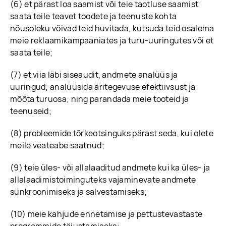
(6) et pärast loa saamist või teie taotluse saamist
saata teile teavet toodete ja teenuste kohta
nõusoleku võivad teid huvitada, kutsuda teid osalema
meie reklaamikampaaniates ja turu-uuringutes või et
saata teile;
(7) et viia läbi siseaudit, andmete analüüs ja
uuringud; analüüsida äritegevuse efektiivsust ja
mõõta turuosa; ning parandada meie tooteid ja
teenuseid;
(8) probleemide tõrkeotsinguks pärast seda, kui olete
meile veateabe saatnud;
(9) teie üles- või allalaaditud andmete kui ka üles- ja
allalaadimistoiminguteks vajaminevate andmete
sünkroonimiseks ja salvestamiseks;
(10) meie kahjude ennetamise ja pettustevastaste