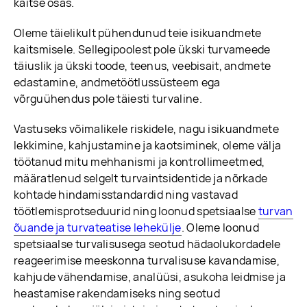
kaitse osas.
Oleme täielikult pühendunud teie isikuandmete
kaitsmisele. Sellegipoolest pole ükski turvameede
täiuslik ja ükski toode, teenus, veebisait, andmete
edastamine, andmetöötlussüsteem ega
võrguühendus pole täiesti turvaline.
Vastuseks võimalikele riskidele, nagu isikuandmete
lekkimine, kahjustamine ja kaotsiminek, oleme välja
töötanud mitu mehhanismi ja kontrollimeetmed,
määratlenud selgelt turvaintsidentide ja nõrkade
kohtade hindamisstandardid ning vastavad
töötlemisprotseduurid ning loonud spetsiaalse
turvan
õuande ja turvateatise lehekülje
. Oleme loonud
spetsiaalse turvalisusega seotud hädaolukordadele
reageerimise meeskonna turvalisuse kavandamise,
kahjude vähendamise, analüüsi, asukoha leidmise ja
heastamise rakendamiseks ning seotud