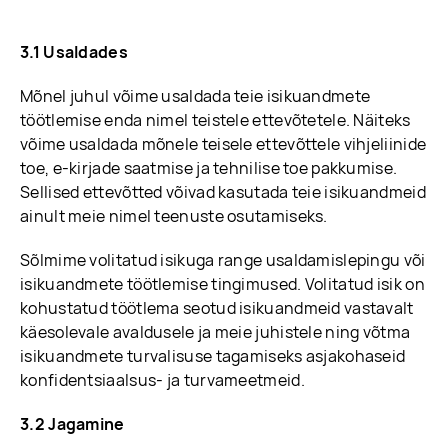
3.1 Usaldades
Mõnel juhul võime usaldada teie isikuandmete
töötlemise enda nimel teistele ettevõtetele. Näiteks
võime usaldada mõnele teisele ettevõttele vihjeliinide
toe, e-kirjade saatmise ja tehnilise toe pakkumise.
Sellised ettevõtted võivad kasutada teie isikuandmeid
ainult meie nimel teenuste osutamiseks.
Sõlmime volitatud isikuga range usaldamislepingu või
isikuandmete töötlemise tingimused. Volitatud isik on
kohustatud töötlema seotud isikuandmeid vastavalt
käesolevale avaldusele ja meie juhistele ning võtma
isikuandmete turvalisuse tagamiseks asjakohaseid
konfidentsiaalsus- ja turvameetmeid.
3.2 Jagamine