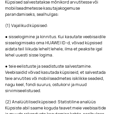
Küpsised salvestatakse mõnikord arvutitesse või
mobiilseadmetesse kasutajakogemuse
parandamiseks, sealhulgas:
(1) Vajalikud küpsised:
● sisselogimine ja kinnitus. Kui kasutate veebisaidile
sisselogimiseks oma HUAWEI ID-d, võivad küpsised
aidata teil liikuda lehelt lehele, ilma et peaksite igal
lehel uuesti sisse logima.
● teie eelistuste ja seadistuste salvestamine.
Veebisaidid võivad kasutada küpsiseid, et salvestada
teie arvutites või mobiilseadmetes isiklikke seadeid,
nagu keel, fondi suurus, ostukorvi ja muud
sirvimiseelistused.
(2) Analüütilised küpsised: Statistiline analüüs
Küpsiste abil saame koguda teavet meie veebisaitide