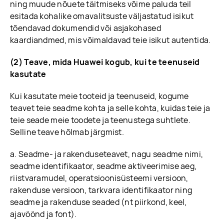
ning muude nõuete täitmiseks võime paluda teil
esitada kohalike omavalitsuste väljastatud isikut
tõendavad dokumendid või asjakohased
kaardiandmed, mis võimaldavad teie isikut autentida.
(2) Teave, mida Huawei kogub, kui te teenuseid
kasutate
Kui kasutate meie tooteid ja teenuseid, kogume
teavet teie seadme kohta ja selle kohta, kuidas teie ja
teie seade meie toodete ja teenustega suhtlete.
Selline teave hõlmab järgmist.
a. Seadme- ja rakenduseteavet, nagu seadme nimi,
seadme identifikaator, seadme aktiveerimise aeg,
riistvaramudel, operatsioonisüsteemi versioon,
rakenduse versioon, tarkvara identifikaator ning
seadme ja rakenduse seaded (nt piirkond, keel,
ajavöönd ja font).