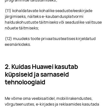
programmide täiustamiseks;
(11) kohaldatavate kohalike seaduste/eeskirjade
järgimiseks, näiteks e-kaubandusplatvormi
halduskohustuste täitmiseks või seaduslike valitsuse
nõuete täitmiseks;
(12) muudeks toote privaatsusteatises kirjeldatud
eesmärkideks.
Kuidas Huawei kasutab
küpsiseid ja sarnaseid
tehnoloogiaid
Me võime oma veebisaitidel, mobiilirakendustes,
võrguteenustes, e-kirjades ja reklaamides kasutada