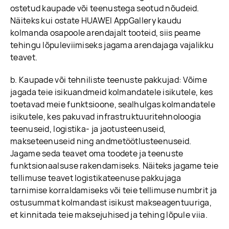
ostetud kaupade või teenustega seotud nõudeid.
Näiteks kui ostate HUAWEI AppGallery kaudu
kolmanda osapoole arendajalt tooteid, siis peame
tehingu lõpuleviimiseks jagama arendajaga vajalikku
teavet.
b. Kaupade või tehniliste teenuste pakkujad: Võime
jagada teie isikuandmeid kolmandatele isikutele, kes
toetavad meie funktsioone, sealhulgas kolmandatele
isikutele, kes pakuvad infrastruktuuritehnoloogia
teenuseid, logistika- ja jaotusteenuseid,
makseteenuseid ning andmetöötlusteenuseid.
Jagame seda teavet oma toodete ja teenuste
funktsionaalsuse rakendamiseks. Näiteks jagame teie
tellimuse teavet logistikateenuse pakkujaga
tarnimise korraldamiseks või teie tellimuse numbrit ja
ostusummat kolmandast isikust makseagentuuriga,
et kinnitada teie maksejuhised ja tehing lõpule viia.