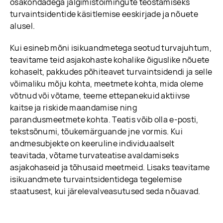
osakondadega jälgimistoimingute teostamiseks
turvaintsidentide käsitlemise eeskirjade ja nõuete
alusel.
Kui esineb mõni isikuandmetega seotud turvajuhtum,
teavitame teid asjakohaste kohalike õiguslike nõuete
kohaselt, pakkudes põhiteavet turvaintsidendi ja selle
võimaliku mõju kohta, meetmete kohta, mida oleme
võtnud või võtame, teeme ettepanekuid aktiivse
kaitse ja riskide maandamise ning
parandusmeetmete kohta. Teatis võib olla e-posti,
tekstsõnumi, tõukemärguande jne vormis. Kui
andmesubjekte on keeruline individuaalselt
teavitada, võtame turvateatise avaldamiseks
asjakohaseid ja tõhusaid meetmeid. Lisaks teavitame
isikuandmete turvaintsidentidega tegelemise
staatusest, kui järelevalveasutused seda nõuavad.