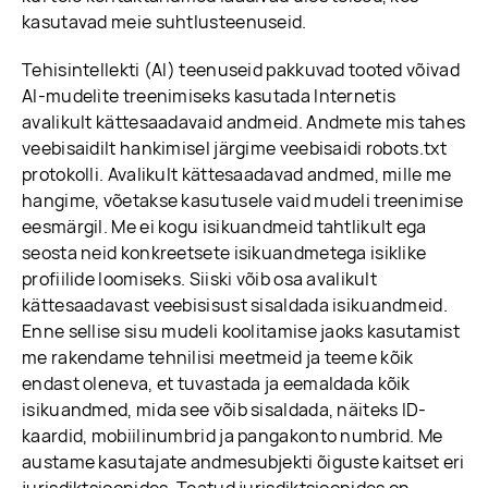
kasutavad meie suhtlusteenuseid.
Tehisintellekti (AI) teenuseid pakkuvad tooted võivad
AI-mudelite treenimiseks kasutada Internetis
avalikult kättesaadavaid andmeid. Andmete mis tahes
veebisaidilt hankimisel järgime veebisaidi robots.txt
protokolli. Avalikult kättesaadavad andmed, mille me
hangime, võetakse kasutusele vaid mudeli treenimise
eesmärgil. Me ei kogu isikuandmeid tahtlikult ega
seosta neid konkreetsete isikuandmetega isiklike
profiilide loomiseks. Siiski võib osa avalikult
kättesaadavast veebisisust sisaldada isikuandmeid.
Enne sellise sisu mudeli koolitamise jaoks kasutamist
me rakendame tehnilisi meetmeid ja teeme kõik
endast oleneva, et tuvastada ja eemaldada kõik
isikuandmed, mida see võib sisaldada, näiteks ID-
kaardid, mobiilinumbrid ja pangakonto numbrid. Me
austame kasutajate andmesubjekti õiguste kaitset eri