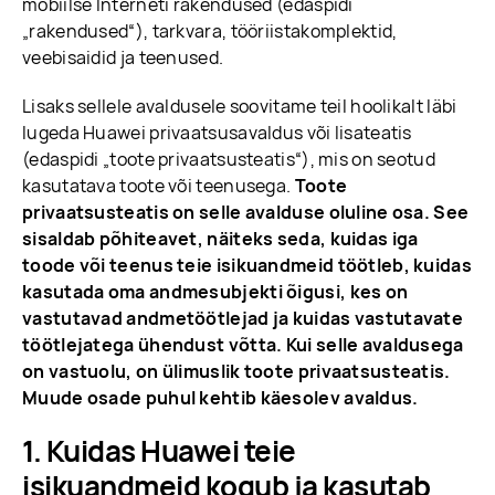
mobiilse Interneti rakendused (edaspidi
„rakendused“), tarkvara, tööriistakomplektid,
veebisaidid ja teenused.
Lisaks sellele avaldusele soovitame teil hoolikalt läbi
lugeda Huawei privaatsusavaldus või lisateatis
(edaspidi „toote privaatsusteatis“), mis on seotud
kasutatava toote või teenusega.
Toote
privaatsusteatis on selle avalduse oluline osa. See
sisaldab põhiteavet, näiteks seda, kuidas iga
toode või teenus teie isikuandmeid töötleb, kuidas
kasutada oma andmesubjekti õigusi, kes on
vastutavad andmetöötlejad ja kuidas vastutavate
töötlejatega ühendust võtta. Kui selle avaldusega
on vastuolu, on ülimuslik toote privaatsusteatis.
Muude osade puhul kehtib käesolev avaldus.
Kuidas Huawei teie
isikuandmeid kogub ja kasutab