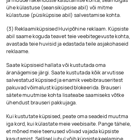
ja muude rakenduste kasutamise kohta, sealhulgas
ühe külastuse (seansiküpsise abil) või mitme
külastuse (püsiküpsise abil) salvestamise kohta.
(3) Reklaamiküpsised Huvipõhine reklaam. Küpsiste
abil saame koguda teavet teie veebitegevuste kohta,
avastada teie huvisid ja edastada teile asjakohaseid
reklaame.
Saate küpsiseid hallata või kustutada oma
äranägemise järgi. Saate kustutada kõik arvutisse
salvestatud küpsised ja enamik veebibrauseritest
pakuvad võimalust küpsised blokeerida. Brauseri
sätete muutmise kohta lisateabe saamiseks võtke
ühendust brauseri pakkujaga.
Kui kustutate küpsised, peate oma seadeid muutma
iga kord, kui külastate meie veebisaite. Pange tähele,
et mõned meie teenused võivad vajada küpsiste
kasutamist. Sellisel juhul võib küpsiste keelamine