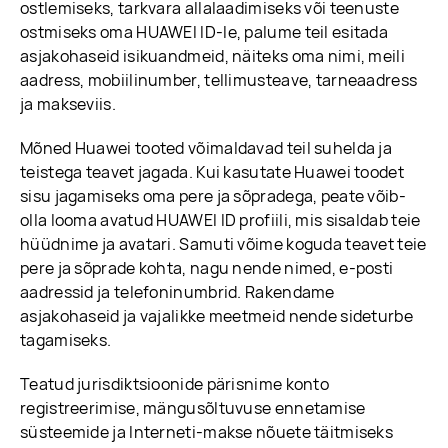
ostlemiseks, tarkvara allalaadimiseks või teenuste
ostmiseks oma HUAWEI ID-le, palume teil esitada
asjakohaseid isikuandmeid, näiteks oma nimi, meili
aadress, mobiilinumber, tellimusteave, tarneaadress
ja makseviis.
Mõned Huawei tooted võimaldavad teil suhelda ja
teistega teavet jagada. Kui kasutate Huawei toodet
sisu jagamiseks oma pere ja sõpradega, peate võib-
olla looma avatud HUAWEI ID profiili, mis sisaldab teie
hüüdnime ja avatari. Samuti võime koguda teavet teie
pere ja sõprade kohta, nagu nende nimed, e-posti
aadressid ja telefoninumbrid. Rakendame
asjakohaseid ja vajalikke meetmeid nende sideturbe
tagamiseks.
Teatud jurisdiktsioonide pärisnime konto
registreerimise, mängusõltuvuse ennetamise
süsteemide ja Interneti-makse nõuete täitmiseks