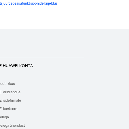
ti juurdepääsufunktsioonide kirjeldus
E HUAWEI KOHTA
uutlikkus
 ärikliendile
I sidefirmale
I kontsern
meiega
meiega ühendust