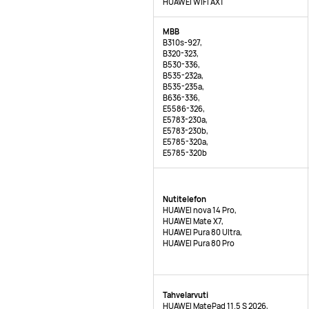
HUAWEI WiFi AX1
MBB
B310s-927,
B320-323,
B530-336,
B535-232a,
B535-235a,
B636-336,
E5586-326,
E5783-230a,
E5783-230b,
E5785-320a,
E5785-320b
Nutitelefon
HUAWEI nova 14 Pro,
HUAWEI Mate X7,
HUAWEI Pura 80 Ultra,
HUAWEI Pura 80 Pro
Tahvelarvuti
HUAWEI MatePad 11.5 S 2026,