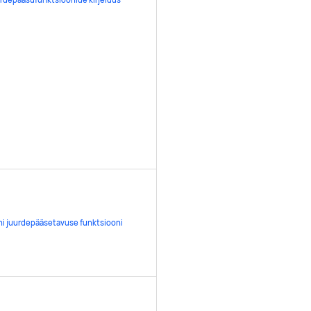
ni juurdepääsetavuse funktsiooni