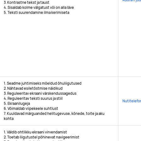
3. Kontrastne tekst ja taust
4. Sisaldab kolme välgatust või on alla läve
5. Teksti suurendamine ilma kerimiseta
1. Seadme juhtimiseks mõeldud õhuliigutused
2. Nähtavad esiletõstmise näidikud
3. Reguleeritav ekraani värskendussagedus
4. Reguleeritav teksti suurus ja stiil
Nutitelefo
5. Ekraanilugeja
6. Võimaldab viipekeele suhtlust
7. Kuuldavad märguanded helitugevuse, kõnede, toite ja aku
kohta
1. Väldib ohtlikku ekraani virvendamist
2. Toetab liigutustel põhinevat navigeerimist