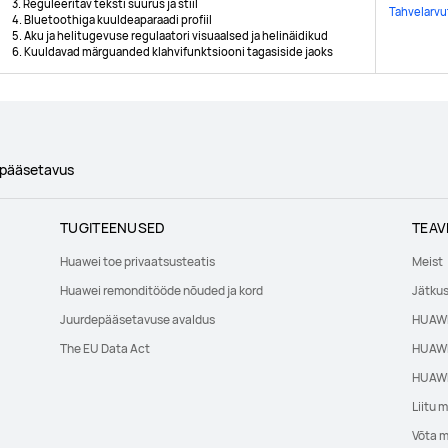
3. Reguleeritav teksti suurus ja stiil
Tahvelarvu
4. Bluetoothiga kuuldeaparaadi profiil
5. Aku ja helitugevuse regulaatori visuaalsed ja helinäidikud
6. Kuuldavad märguanded klahvifunktsiooni tagasiside jaoks
pääsetavus
TUGITEENUSED
TEAV
Huawei toe privaatsusteatis
Meist
Huawei remonditööde nõuded ja kord
Jätkus
Juurdepääsetavuse avaldus
HUAWEI
The EU Data Act
HUAWE
HUAWE
Liitu 
Võta 