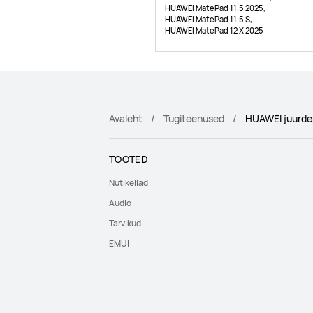
HUAWEI MatePad 11.5 2025,
HUAWEI MatePad 11.5 S,
HUAWEI MatePad 12 X 2025
Avaleht
Tugiteenused
HUAWEI juurde
TOOTED
Nutikellad
Audio
Tarvikud
EMUI