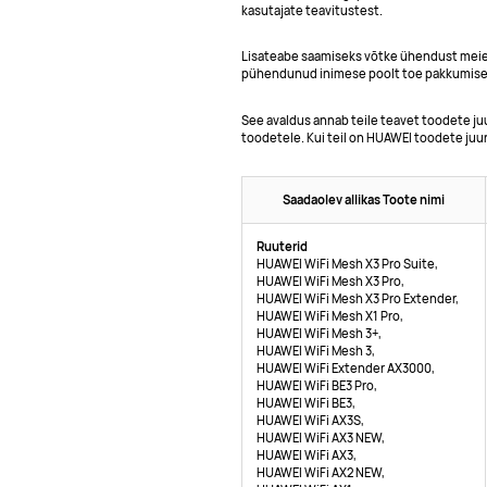
kasutajate teavitustest.
Lisateabe saamiseks võtke ühendust meie 
pühendunud inimese poolt toe pakkumise
See avaldus annab teile teavet toodete ju
toodetele. Kui teil on HUAWEI toodete ju
Saadaolev allikas Toote nimi
Ruuterid
HUAWEI WiFi Mesh X3 Pro Suite,
HUAWEI WiFi Mesh X3 Pro,
HUAWEI WiFi Mesh X3 Pro Extender,
HUAWEI WiFi Mesh X1 Pro,
HUAWEI WiFi Mesh 3+,
HUAWEI WiFi Mesh 3,
HUAWEI WiFi Extender AX3000,
HUAWEI WiFi BE3 Pro,
HUAWEI WiFi BE3,
HUAWEI WiFi AX3S,
HUAWEI WiFi AX3 NEW,
HUAWEI WiFi AX3,
HUAWEI WiFi AX2 NEW,