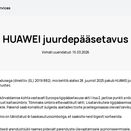
rvices
HUAWEI juurdepääsetavus
Viimati uuendatud: 15.03.2026
usega (direktiiv (EL) 2019/882), mis kehtib alates 28. juunist 2025 pakub HUAWEI j
mustes.
õrvaldamise kohta vastavalt Euroopa ligipääsetavuse akti I lisa 2. jaotise punkti a nõ
ust kaitseümbris. Tõmmake ümbris ettevaatlikult lahti. Lisatarvikutele ligipääsemi
e. Pakendi saab korralikult sulgeda, asetades toote ja sellega kaasas olevad tarvik
 mis on tähistatud ♻️ taaskasutussümboliga, et saaksite neid õigesti sorteerida.
edi arendustsükli raames pidevalt parenduste ülevaatamisele ja prioriseerimisele, 