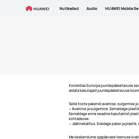
HUAWEI
Nutikellad
Audio
HUAWEI Mobile Se
juurdepääsetavus
Kooskõlas Euroopa juurdepääsetavuse sead
aidata kasutajaid juurdepääsetavuse küsi
Selle toote pakendi avamise, sulgemise ja k
• Avamine ja sulgemine. Eemaldage plastik
Eemaldage enne seadme kasutamist plastkil
kohtadesse.
• Jäätmekäitlus. Eraldage paber ja plastik,
Me keskendume igapäevase teenuse kvalite