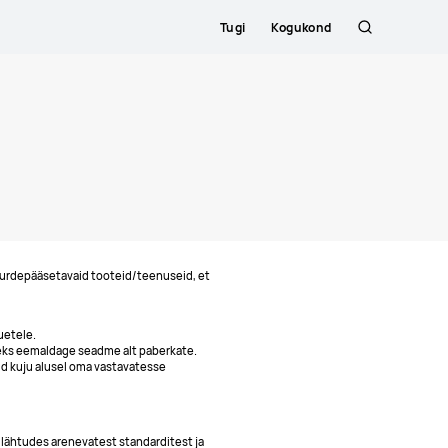
Tugi
Kogukond
Otsing
uurdepääsetavaid tooteid/teenuseid, et
uetele.
seks eemaldage seadme alt paberkate.
ud kuju alusel oma vastavatesse
lähtudes arenevatest standarditest ja