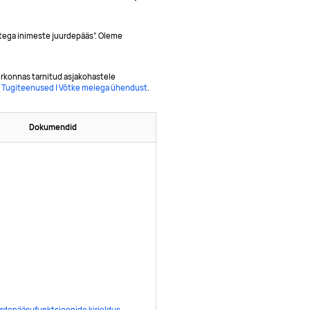
tega inimeste juurdepääs”. Oleme
irkonnas tarnitud asjakohastele
:
Tugiteenused | Võtke meiega ühendust
.
Dokumendid
urdepääsufunktsioonide kirjeldus