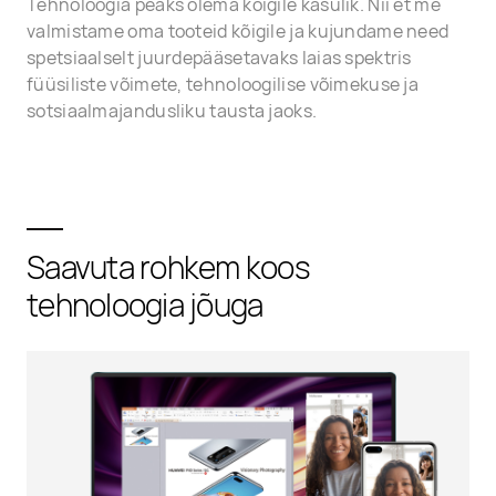
Tehnoloogia peaks olema kõigile kasulik. Nii et me
valmistame oma tooteid kõigile ja kujundame need
spetsiaalselt juurdepääsetavaks laias spektris
füüsiliste võimete, tehnoloogilise võimekuse ja
sotsiaalmajandusliku tausta jaoks.
Saavuta rohkem koos
tehnoloogia jõuga