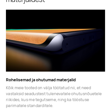
Rohelisemad ja ohutumad materjalid
Kõik meie tooted on välja töötatud nii, et need
vastaksid seadustest tulenevatele ohutusnõuetele
riikides, kus me tegutseme, ning ka tööstuse
parimatele standarditele.