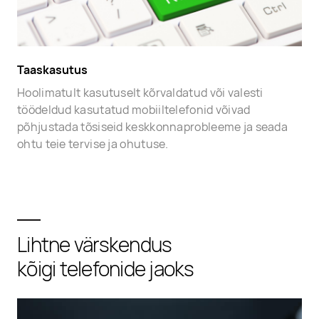
Taaskasutus
Hoolimatult kasutuselt kõrvaldatud või valesti
töödeldud kasutatud mobiiltelefonid võivad
põhjustada tõsiseid keskkonnaprobleeme ja seada
ohtu teie tervise ja ohutuse.
Lihtne värskendus
kõigi telefonide jaoks