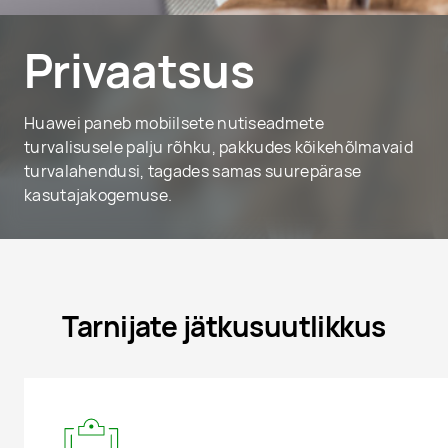
Privaatsus
Huawei paneb mobiilsete nutiseadmete
turvalisusele palju rõhku, pakkudes kõikehõlmavaid
turvalahendusi, tagades samas suurepärase
kasutajakogemuse.
Tarnijate jätkusuutlikkus