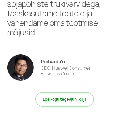
sojapõhiste trükivärvidega,
taaskasutame tooteid ja
vähendame oma tootmise
mõjusid.
Richard Yu
CEO, Huawei Consumer
Business Group
Loe kogu tegevjuhi kirja