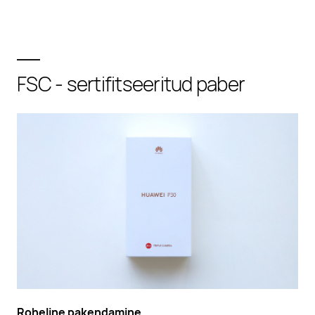
FSC - sertifitseeritud paber
Roheline pakendamine