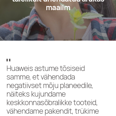
maailm
Huaweis astume tõsiseid
samme, et vähendada
negatiivset mõju planeedile,
näiteks kujundame
keskkonnasõbralikke tooteid,
vähendame pakendit, trükime