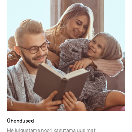
Ühendused
Me julgustame noori kasutama uusimat