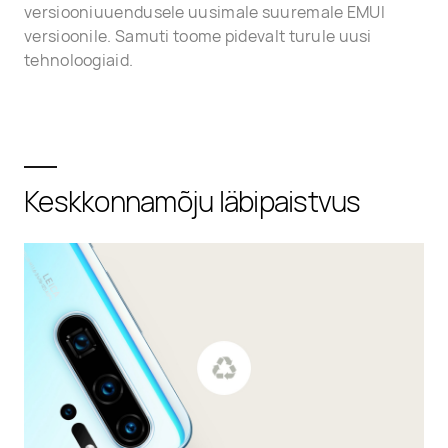
versiooniuuendusele uusimale suuremale EMUI
versioonile. Samuti toome pidevalt turule uusi
tehnoloogiaid.
Keskkonnamõju läbipaistvus