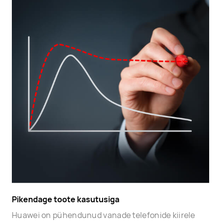
Pikendage toote kasutusiga
Huawei on pühendunud vanade telefonide kiirele