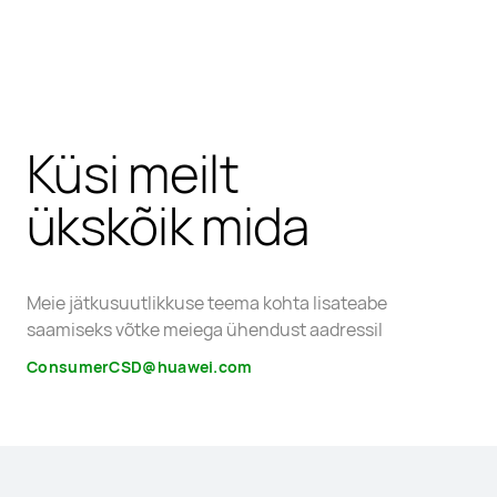
Küsi meilt
ükskõik mida
Meie jätkusuutlikkuse teema kohta lisateabe
saamiseks võtke meiega ühendust aadressil
ConsumerCSD@huawei.com