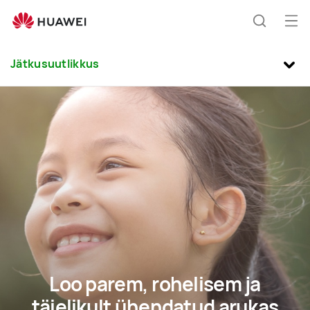
Jätkusuutlikkus
Ava
Otsing
me
Jätkusuutlikkus
Loo parem, rohelisem ja
täielikult ühendatud arukas