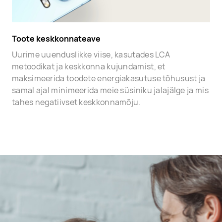
Toote keskkonnateave
Uurime uuenduslikke viise, kasutades LCA
metoodikat ja keskkonna kujundamist, et
maksimeerida toodete energiakasutuse tõhusust ja
samal ajal minimeerida meie süsiniku jalajälge ja mis
tahes negatiivset keskkonnamõju.