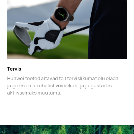
Tervis
Huawei tooted aitavad teil tervislikumat elu elada,
jälgides oma kehalist võimekust ja julgustades
aktiivsemaks muutuma.