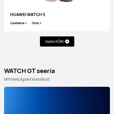
HUAWEI WATCH 5
Lisateave
Osta
Vaata KÕIKI
WATCH GT seeria
Mitmekülgsed klassikud