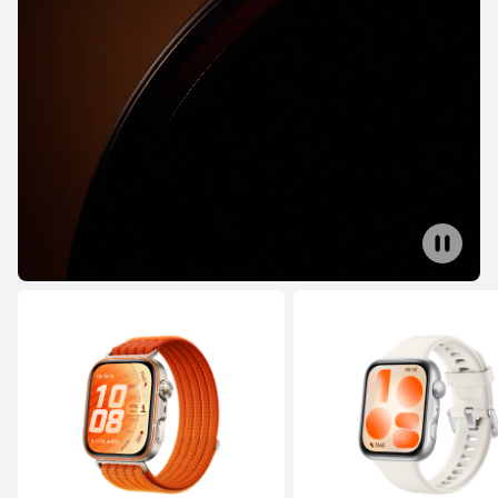
WATCH GT seeria
HUAWEI WATCH GT Runner 2
Lisateave
Osta