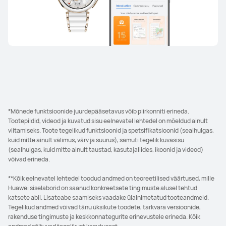
*Mõnede funktsioonide juurdepääsetavus võib piirkonniti erineda.
Tootepildid, videod ja kuvatud sisu eelnevatel lehtedel on mõeldud ainult
viitamiseks. Toote tegelikud funktsioonid ja spetsifikatsioonid (sealhulgas,
kuid mitte ainult välimus, värv ja suurus), samuti tegelik kuvasisu
(sealhulgas, kuid mitte ainult taustad, kasutajaliides, ikoonid ja videod)
võivad erineda.
**Kõik eelnevatel lehtedel toodud andmed on teoreetilised väärtused, mille
Huawei siselaborid on saanud konkreetsete tingimuste alusel tehtud
katsete abil. Lisateabe saamiseks vaadake ülalnimetatud tooteandmeid.
Tegelikud andmed võivad tänu üksikute toodete, tarkvara versioonide,
rakenduse tingimuste ja keskkonnategurite erinevustele erineda. Kõik