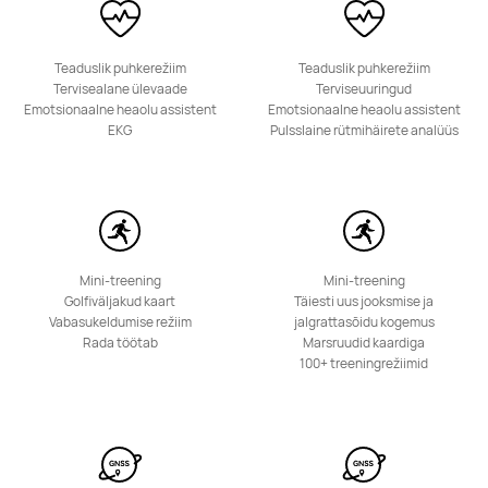
Teaduslik puhkerežiim
Teaduslik puhkerežiim
Tervisealane ülevaade
Terviseuuringud
Emotsionaalne heaolu assistent
Emotsionaalne heaolu assistent
EKG
Pulsslaine rütmihäirete analüüs
Mini-treening
Mini-treening
Golfiväljakud kaart
Täiesti uus jooksmise ja
Vabasukeldumise režiim
jalgrattasõidu kogemus
Rada töötab
Marsruudid kaardiga
100+ treeningrežiimid