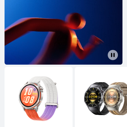
WATCH Ultimate seeria
WATCH-seeria
WATCH GT 
WATCH Ultimate seeria
HUAWEI WATCH Ultimate 2
Lisateave