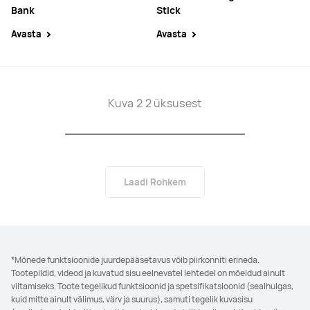
Bank
Stick
Avasta
Avasta
Kuva 2 2 üksusest
Laadi Rohkem
*Mõnede funktsioonide juurdepääsetavus võib piirkonniti erineda.
Tootepildid, videod ja kuvatud sisu eelnevatel lehtedel on mõeldud ainult
viitamiseks. Toote tegelikud funktsioonid ja spetsifikatsioonid (sealhulgas,
kuid mitte ainult välimus, värv ja suurus), samuti tegelik kuvasisu