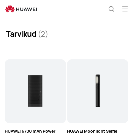
Tarvikud
Ava
Otsing
me
Tarvikud
(2)
HUAWEI 6700 mAh Power
HUAWEI Moonlight Selfie