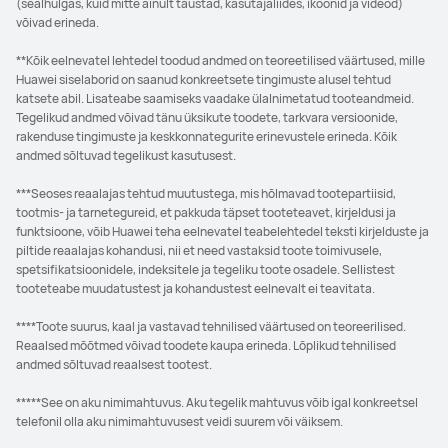
(sealhulgas, kuid mitte ainult taustad, kasutajaliides, ikoonid ja videod)
võivad erineda.
**Kõik eelnevatel lehtedel toodud andmed on teoreetilised väärtused, mille
Huawei siselaborid on saanud konkreetsete tingimuste alusel tehtud
katsete abil. Lisateabe saamiseks vaadake ülalnimetatud tooteandmeid.
Tegelikud andmed võivad tänu üksikute toodete, tarkvara versioonide,
rakenduse tingimuste ja keskkonnategurite erinevustele erineda. Kõik
andmed sõltuvad tegelikust kasutusest.
***Seoses reaalajas tehtud muutustega, mis hõlmavad tootepartiisid,
tootmis- ja tarnetegureid, et pakkuda täpset tooteteavet, kirjeldusi ja
funktsioone, võib Huawei teha eelnevatel teabelehtedel teksti kirjelduste ja
piltide reaalajas kohandusi, nii et need vastaksid toote toimivusele,
spetsifikatsioonidele, indeksitele ja tegeliku toote osadele. Sellistest
tooteteabe muudatustest ja kohandustest eelnevalt ei teavitata.
****Toote suurus, kaal ja vastavad tehnilised väärtused on teoreerilised.
Reaalsed mõõtmed võivad toodete kaupa erineda. Lõplikud tehnilised
andmed sõltuvad reaalsest tootest.
*****See on aku nimimahtuvus. Aku tegelik mahtuvus võib igal konkreetsel
telefonil olla aku nimimahtuvusest veidi suurem või väiksem.