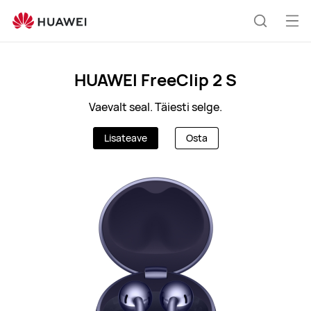
EE
Ava
Otsing
me
HUAWEI FreeClip 2 S
Vaevalt seal. Täiesti selge.
Lisateave
Osta