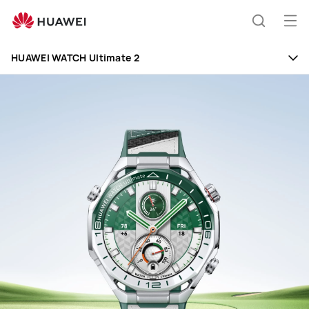
HUAWEI
WATCH
Ava
Otsing
Ultimate
me
2
HUAWEI WATCH Ultimate 2