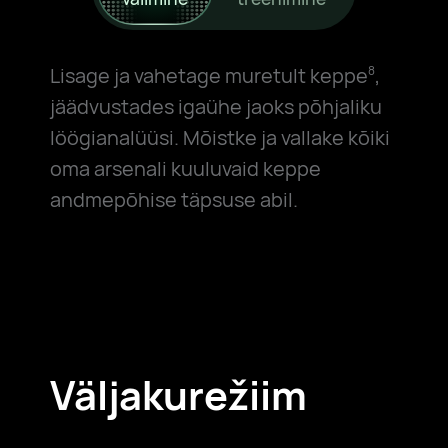
Lisage ja vahetage muretult keppe
,
8
jäädvustades igaühe jaoks põhjaliku
löögianalüüsi. Mõistke ja vallake kõiki
oma arsenali kuuluvaid keppe
andmepõhise täpsuse abil.
Väljakurežiim