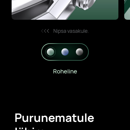
Nipsa vasakule.
Roheline
Purunematule