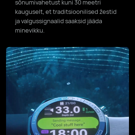
sõnumivahetust kuni 30 meetri
kauguselt, et traditsioonilised žestid
ja valgussignaalid saaksid jääda
minevikku.