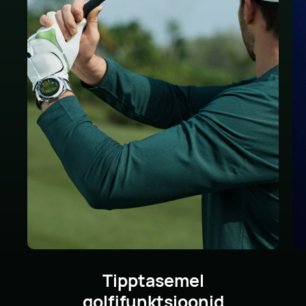
Tipptasemel
golfifunktsioonid