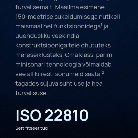
turvalisemalt. Maailma esimene
150-meetrise
sukeldumisega nutikell
maismaal helifunktsioonidega
ja
1
uuendusliku veekindla
konstruktsiooniga teie ohututeks
mereseiklusteks. Oma klassi parim
minisonari tehnoloogia võimaldab
vee all kiiresti sõnumeid saata,
2
tagades sujuva suhtluse ja hea
turvalisuse.
ISO 22810
Sertifitseeritud