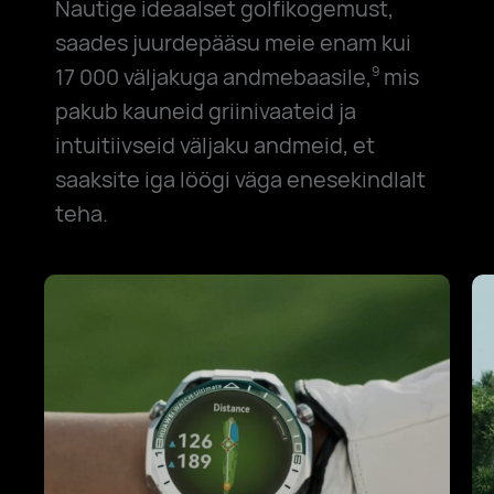
Nautige ideaalset golfikogemust,
saades juurdepääsu meie enam kui
17 000
väljakuga andmebaasile,
mis
9
pakub kauneid griinivaateid ja
intuitiivseid väljaku andmeid, et
saaksite iga löögi väga enesekindlalt
teha.