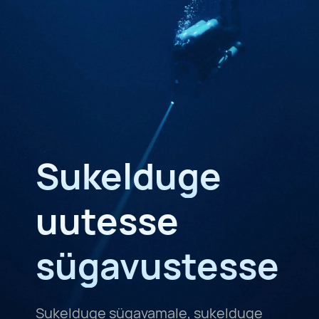
Sukelduge
uutesse
sügavustesse
Sukelduge sügavamale, sukelduge