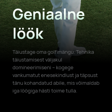
Geniaalne
löök
Täiustage oma golfimängu. Tehnika
täiustamisest väljakul
domineerimiseni – kogege
vankumatut enesekindlust ja täpsust
tänu kohandatud abile, mis võimaldab
iga löögiga hästi toime tulla.