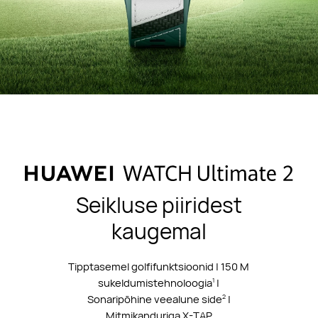
Seikluse piiridest
kaugemal
Tipptasemel golfifunktsioonid | 150 M
sukeldumistehnoloogia
|
1
Sonaripõhine veealune side
|
2
Mitmikanduriga X-TAP