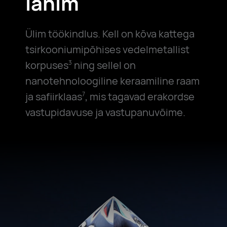
lähim
Ülim töökindlus. Kell on kõva kattega
tsirkooniumipõhises vedelmetallist
korpuses
ning sellel on
3
nanotehnoloogiline keraamiline raam
ja safiirklaas
, mis tagavad erakordse
7
vastupidavuse ja vastupanuvõime.