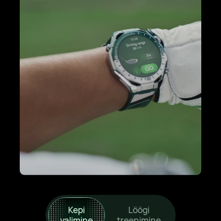
Kepi
Löögi
valimine
treenimine