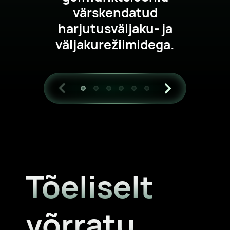
värskendatud
harjutusväljaku- ja
väljakurežiimidega.
Tõeliselt
võrratu