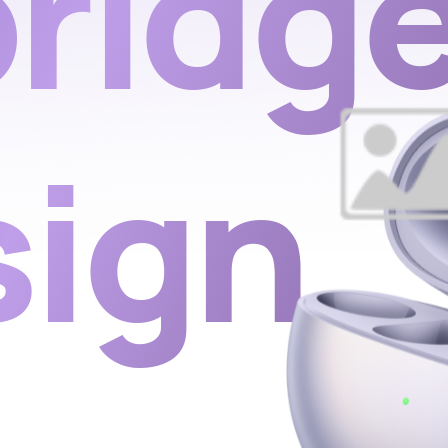
ridg
sign