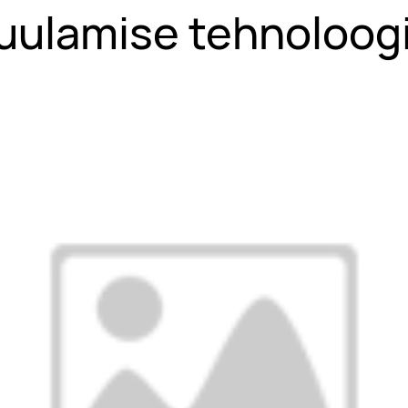
uulamise tehnoloog