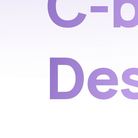
C-b
De