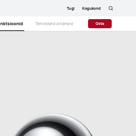
Tugi
Kogukond
Otsing
unktsioonid
Tehnilised Andmed
Osta