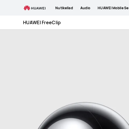
HUAWEI
Nutikellad
Audio
HUAWEI Mobile Se
FreeClip
HUAWEI FreeClip