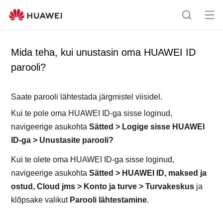
Av
O
a
t
me
s
Mida teha, kui unustasin oma HUAWEI ID
nü
i
parooli?
ü
n
g
Saate parooli lähtestada järgmistel viisidel.
Kui te pole oma HUAWEI ID-ga sisse loginud,
navigeerige asukohta
Sätted
>
Logige sisse HUAWEI
ID-ga
>
Unustasite parooli?
Kui te olete oma HUAWEI ID-ga sisse loginud,
navigeerige asukohta
Sätted
>
HUAWEI ID, maksed ja
ostud, Cloud jms
>
Konto ja turve
>
Turvakeskus
ja
klõpsake valikut
Parooli lähtestamine
.