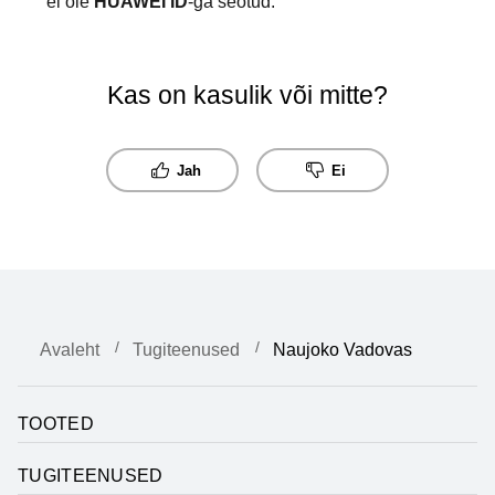
ei ole
HUAWEI ID
-ga seotud.
Kas on kasulik või mitte?
Jah
Ei
Avaleht
Tugiteenused
Naujoko Vadovas
TOOTED
TUGITEENUSED