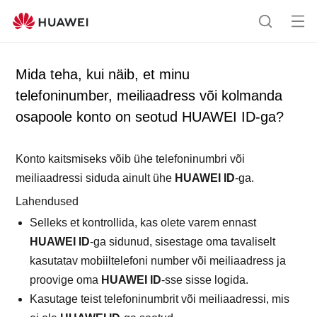
Av
O
a
t
me
s
Mida teha, kui näib, et minu
nü
i
telefoninumber, meiliaadress või kolmanda
ü
n
osapoole konto on seotud HUAWEI ID-ga?
g
Konto kaitsmiseks võib ühe telefoninumbri või
meiliaadressi siduda ainult ühe
HUAWEI ID
-ga.
Lahendused
Selleks et kontrollida, kas olete varem ennast
HUAWEI ID
-ga sidunud, sisestage oma tavaliselt
kasutatav mobiiltelefoni number või meiliaadress ja
proovige oma
HUAWEI ID
-sse sisse logida.
Kasutage teist telefoninumbrit või meiliaadressi, mis