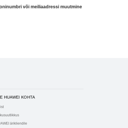
foninumbri või meiliaadressi muutmine
E HUAWEI KOHTA
ist
tkusuutlikkus
AWEI ärikliendile