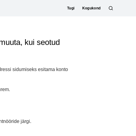
Tugi
Kogukond
O
t
s
i
muuta, kui seotud
n
g
adressi sidumiseks esitama konto
urem.
tnööride järgi.