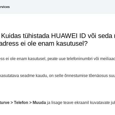
rvices
 Kuidas tühistada HUAWEI ID või seda 
aadress ei ole enam kasutusel?
ess ei ole enam kasutusel, peate uue telefoninumbri või meilia
i kasutatava seadme kaudu, on selle õnnestumise tõenäosus su
turve
>
Telefon
>
Muuda
ja lisage teave ekraanil kuvatavate juh