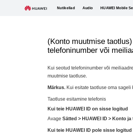
Nutikellad
Audio
HUAWEI Mobile Se
(Konto muutmise taotlus)
telefoninumber või meili
Kui seotud telefoninumber või meiliaadr
muutmise taotluse.
Märkus.
Kui esitate taotluse oma sagel
Taotluse esitamine telefonis
Kui teie
HUAWEI ID
on sisse logitud
Avage
Sätted
>
HUAWEI ID
>
Konto ja 
Kui teie HUAWEI ID pole sisse logitud