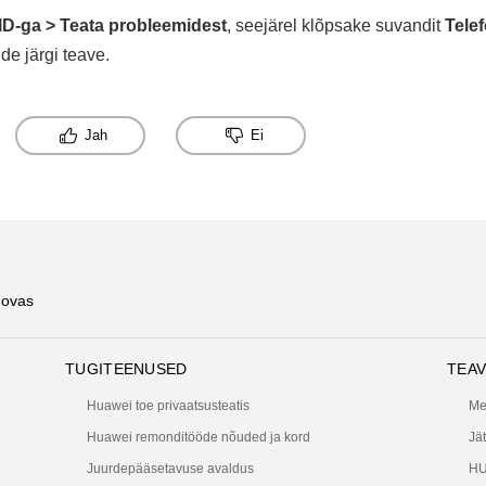
ID-ga
>
Teata probleemidest
, seejärel klõpsake suvandit
Tele
de järgi teave.
Jah
Ei
dovas
TUGITEENUSED
TEAV
Huawei toe privaatsusteatis
Me
Huawei remonditööde nõuded ja kord
Jä
Juurdepääsetavuse avaldus
HU