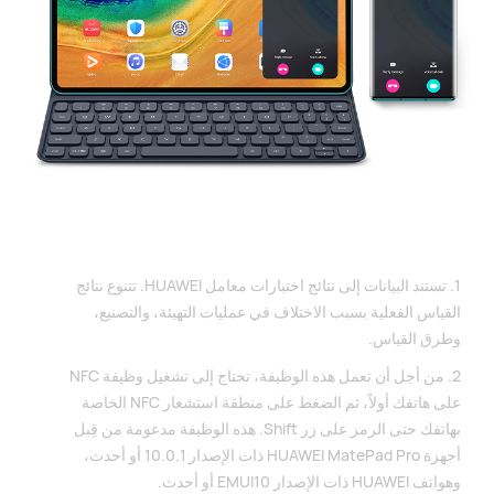
‏1. تستند البيانات إلى نتائج اختبارات معامل HUAWEI. تتنوع نتائج
القياس الفعلية بسبب الاختلاف في عمليات التهيئة، والتصنيع،
وطرق القياس.
‏2. من أجل أن تعمل هذه الوظيفة، تحتاج إلى تشغيل وظيفة NFC
على هاتفك أولاً، ثم الضغط على منطقة استشعار NFC الخاصة
بهاتفك حتى الرمز على زر Shift. هذه الوظيفة مدعومة من قِبل
أجهزة HUAWEI MatePad Pro ذات الإصدار 10.0.1 أو أحدث،
وهواتف HUAWEI ذات الإصدار EMUI10 أو أحدث.