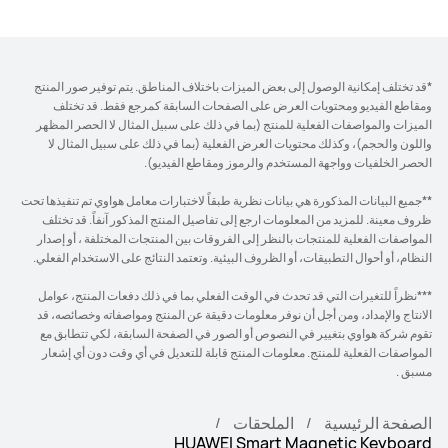
*قد تختلف إمكانية الوصول إلى بعض الميزات باختلاف المناطق. يتم توفير صور المنتج
ومقاطع الفيديو ومحتويات العرض على الصفحات السابقة كمرجع فقط. قد تختلف
الميزات والمواصفات الفعلية للمنتج (بما في ذلك على سبيل المثال لا الحصر المظهر
واللون والحجم)، وكذلك محتويات العرض الفعلية (بما في ذلك على سبيل المثال لا
الحصر الخلفيات وواجهة المستخدم والرموز ومقاطع الفيديو).
**جميع البيانات المذكورة هي بيانات نظرية طبقاً لاختبارات معامل هواوي تم تنفيذها تحت
ظروف معينة. للمزيد من المعلومات ارجع إلى تفاصيل المنتج المذكور آنفاً. قد تختلف
المواصفات الفعلية للمنتجات بالنظر إلى الفروقات بين المنتجات المختلفة ، أو إصدار
النظام، أو أحوال التطبيقات، أو الظروف البيئية. وتعتمد النتائج على الاستخدام الفعلي.
***نظراً للتغيرات التي قد تحدث في الوقت الفعلي بما في ذلك دفعات المنتج، عوامل
الانتاج والإمداد، ومن أجل أن نوفر معلومات دقيقة عن المنتج ومواصفاته وخصائصه، قد
تقوم شركة هواوي بتغيير في النصوص أو الصور في الصفحة السابقة، لكي تتطابق مع
المواصفات الفعلية للمنتج. معلومات المنتج قابلة للتعديل في أي وقت دون أي إشعار
مسبق .
الصفحة الرئيسية
الملحقات
HUAWEI Smart Magnetic Keyboard