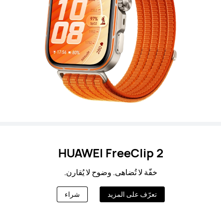
HUAWEI FreeClip 2
خفّة لا تُضاهى. وضوح لا يُقارن.
تعرّف على المزيد
شراء