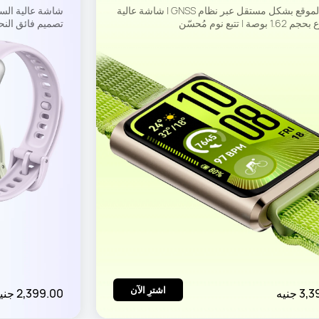
تحديد الموقع بشكل مستقل عبر نظام GNSS | شاشة عالية 
وصة | تتبع نوم مُحسّن
تصميم فائق النح
اشترِ الآن
 جنيه
2,399.00 جنيه