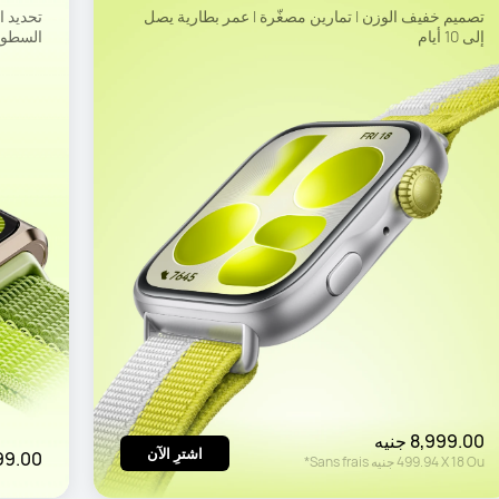
تصميم خفيف الوزن | تمارين مصغّرة | عمر بطارية يصل 
إلى 10 أيام
السطوع بحجم 1.62 ب
8,999.00 جنيه
اشترِ الآن
3,399.00
Ou
18
X
499.94 جنيه
Sans frais*