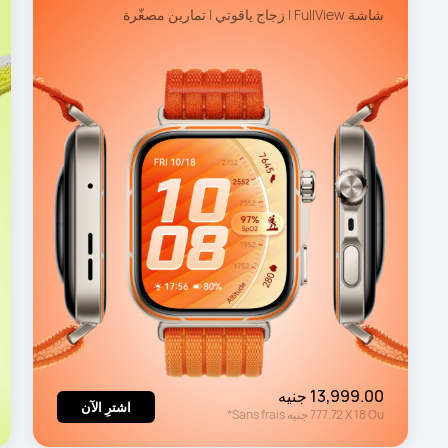
شاشة FullView | زجاج ياقوتي | تمارين مصغّرة
13,999.00 جنيه
اشترِ الآن
Ou
18
X
777.72 جنيه
Sans frais*