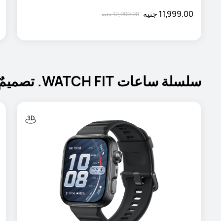
11,999.00 جنيه
12,999.00 جنيه
سلسلة ساعات WATCH FIT. تصميمٌ مربّع أيقوني يجسّد أسلوبك الخاص.