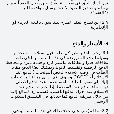
فإن لديك الحق في سحب عرضك. ولن يدخل العقد المبرم
بيننا وبينك حيز التنفيذ إلا عند إرسال موافقتنا إليك
("العقد").
2.4- لن يُصاغ العقد المبرم بيننا سوى باللغة العربية أو
الإنجليزية.
3- الأسعار والدفع
3.1- يجب الدفع نظير كل طلب قبل استلامه باستخدام
وسيلة الدفع المعروضة في هذه المنصة، بما في ذلك
بطاقات فيزا و بطاقات ماستر كارد وخدمة ميزة و محافظ
الدفع الرقميه وتقسيط البنوك ويمكنك أيضًا الدفع مقابل
الطلب في وقت الاستلام لبعض المنتجات (الدفع عند
الاستلام أو "COD") وسوف يتم رد أي مبالغ للمرتجعات
إليك إلى نفس البطاقة المستخدمة عند الدفع الاصلى
(باستثناء الدفع عند الاستلام). إذا اخترت الدفع عند
الاستلام عند إجراء الدفع الأصلي، فسيتم رد المبالغ إليك
من خلال طريقة الدفع كما حددتها في التنسيق المكتوب
الرسمي.
3.2- ما لم يُنص على خلاف ذلك في هذه المنصة أو في