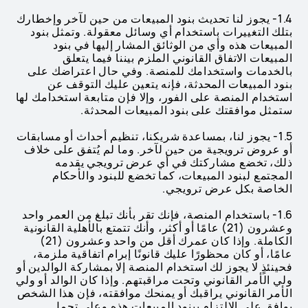
1.4- يجوز لنا تحديث بنود المبيعات من حين لآخر وإخطارك
بتلك التغييرات باستخدام أي وسائل معقولة. وتمثل بنود
المبيعات هذه وأي من الوثائق المشار إليها في بنود
المبيعات الاتفاق القانوني الملزم بيننا فيما يتعلق
بالخدمات واستخدامك للمنصة. وفي حال اعتراضك على
بنود المبيعات المحدثة، فإنه يتعين عليك التوقف عن
استخدام المنصة على الفور، وإلا فإن متابعة استخدامك لها
ستمثل موافقتك على بنود المبيعات المحدثة.
1.5- يجوز لنا، بمساعدة شريكنا، تنظيم أحداث أو مسابقات
أو عروض ترويجية من حين لآخر. وما لم يُتفق على خلاف
ذلك، تخضع مشاركتك في أي عرض ترويجي يقدمه
المجتمع لبنود المبيعات، كما تخضع للبنود والأحكام
الخاصة بكل عرض ترويجي.
1.6- باستخدام المنصة، فإنك تقر بأنك تبلغ من العمر واحد
وعشرون (21) عامًا أو أكثر، وأنك تتمتع بالأهلية القانونية
الكاملة. وإذا كان عمرك أقل من واحد وعشرون (21)
عامًا، أو كان محظورًا عليك قانونًا إبرام اتفاقية ملزمة،
فحينئذٍ لا يجوز لك استخدام المنصة إلا بمشاركة الوالدين أو
ولي الأمر القانوني وتحت مراقبتهم. وإذا كان الوالد أو ولي
الأمر القانوني يراقبك أو يمنحك موافقته، فإن هذا الشخص
يوافق على الالتزام ببنود المبيعات هذه وعلى تحمل