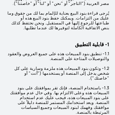
مصر العربية ("التاجر" أو "نحن" أو "لنا" أو "خاصتنا").
يُرجى قراءة بنود البيع بعناية للإلمام بما لك من حقوق وما
عليك من التزامات. ويمكنك حفظ بنود البيع هذه أو
طباعتها للرجوع إليها في المستقبل. ونحن نحتفظ كذلك
بنص الاتفاقية الكاملة لتوفيرها لك عندما تطلبها.
1- قابلية التطبيق
1.1- تنطبق بنود المبيعات هذه على جميع العروض والعقود
والتوصيلات المتاحة على المنصة.
1.2- وتكون بنود المبيعات هذه ملزمة وسارية على كل
شخص يدخل إلى المنصة أو يستخدمها ("أنت" أو
"خاصتك").
1.3- باستخدام المنصة، فإنك تقر بموافقتك على بنود
المبيعات هذه وعلى الالتزام بها. وفي حال عدم موافقتك
على بنود المبيعات هذه، فيجب عليك عدم استخدام
المنصة. ويعد استخدامك المستمر للمنصة دليلاً على
موافقتك وفهمك لبنود المبيعات وجميع السياسات
المرتبطة بالمنصة.