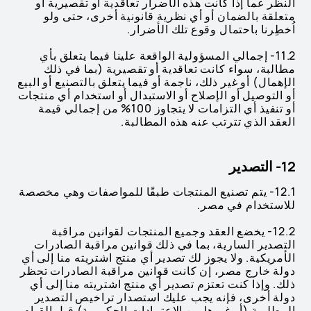
النظر عما إذا كانت هذه الأضرار تعاقدية أو تقصيرية أو
متعلقة بالضمان أو أي نظرية قانونية أخرى، حتى ولو
اُخطِرنا باحتمال وقوع تلك الأضرار.
11.2- إجمالي المسؤولية الواقعة علينا فيما يتعلق بأي
مطالبة، سواء كانت تعاقدية أو تقصيرية (بما في ذلك
الإهمال) أو غير ذلك، ناجمة أو فيما يتعلق بالتصنيع أو البيع
أو التوصيل أو الإصلاح أو الاستبدال أو استخدام أي منتجات
أو تنفيذ أي التزامات لا يتجاوز 100% من إجمالي قيمة
العقد الذي تترتب عنه هذه المطالبة.
12- التصدير
12.1- يتم تصنيع المنتجات طبقًا للمواصفات وهي مخصصة
للاستخدام في مصر.
12.2- يخضع العقد وجميع المنتجات لقوانين مراقبة
التصدير السارية، بما في ذلك قوانين مراقبة الصادرات
الأمريكية. ولا يجوز لك تصدير أي منتج اشتريته منا إلى أي
دولة خارج مصر، إن كانت قوانين مراقبة الصادرات تحظر
ذلك. وإذا كنت تعتزم تصدير أي منتج اشتريته منا إلى أي
دولة أخرى، فإنه يجب عليك استصدار تراخيص التصدير
المطلوبة (أو غيرها من الاعتمادات الحكومية) قبل القيام