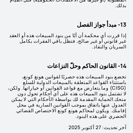
بذلك.
13- مبدأ جواز الفصل
إذا قررت أي محكمة أن أيًا من بنود المبيعات هذه أو العقد
غير قانوني أو غير صالح، فتظل باقي الفقرات بكامل
السريان والنفاذ.
14- القانون الحاكم وحلّ النزاعات
تخضع بنود المبيعات هذه حصريًا لقوانين هونغ كونغ،
باستثناء القواعد المتعلقة بالمبيعات الدولية للسلع
(CISG) وما يتعارض مع قواعد القوانين أو خياراتها. ولكن،
لا تشتمل بنود المبيعات هذه على أي أحكام تحول دون
منحك الحماية المقدمة لك بواسطة الأحكام التي لا يمكن
العدول عنها باتفاق بموجب القوانين السارية في محل
إقامتك. ويكون لمحاكم هونغ كونغ الاختصاص القضائي
الحصري على هذه البنود.
آخر تحديث: 27 أكتوبر 2025