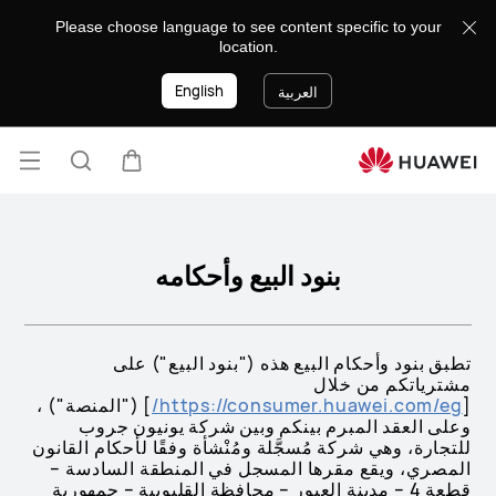
Terms
Please choose language to see content specific to your
and
location.
Conditions
English
of
العربية
Sale
فتح
عربة
البحث
القائ
بنود البيع وأحكامه
تطبق بنود وأحكام البيع هذه ("بنود البيع") على
مشترياتكم من خلال
[
https://consumer.huawei.com/eg/
] ("المنصة") ،
وعلى العقد المبرم بينكم وبين شركة يونيون جروب
للتجارة، وهي شركة مُسجَّلة ومُنْشأة وفقًا لأحكام القانون
المصري، ويقع مقرها المسجل في المنطقة السادسة –
قطعة 4 – مدينة العبور – محافظة القليوبية – جمهورية