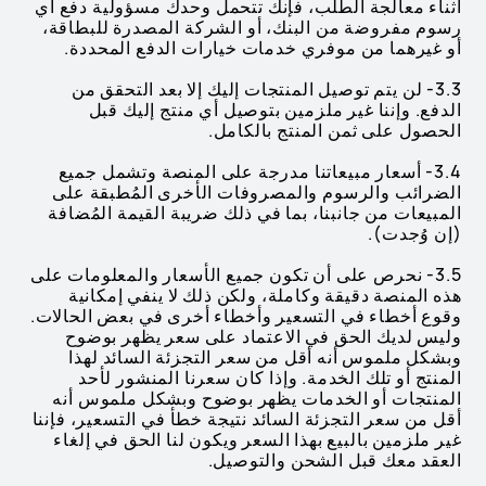
أثناء معالجة الطلب، فإنك تتحمل وحدك مسؤولية دفع أي
رسوم مفروضة من البنك، أو الشركة المصدرة للبطاقة،
أو غيرهما من موفري خدمات خيارات الدفع المحددة.
3.3- لن يتم توصيل المنتجات إليك إلا بعد التحقق من
الدفع. وإننا غير ملزمين بتوصيل أي منتج إليك قبل
الحصول على ثمن المنتج بالكامل.
3.4- أسعار مبيعاتنا مدرجة على المنصة وتشمل جميع
الضرائب والرسوم والمصروفات الأخرى المُطبقة على
المبيعات من جانبنا، بما في ذلك ضريبة القيمة المُضافة
(إن وُجدت).
3.5- نحرص على أن تكون جميع الأسعار والمعلومات على
هذه المنصة دقيقة وكاملة، ولكن ذلك لا ينفي إمكانية
وقوع أخطاء في التسعير وأخطاء أخرى في بعض الحالات.
وليس لديك الحق في الاعتماد على سعر يظهر بوضوح
وبشكل ملموس أنه أقل من سعر التجزئة السائد لهذا
المنتج أو تلك الخدمة. وإذا كان سعرنا المنشور لأحد
المنتجات أو الخدمات يظهر بوضوح وبشكل ملموس أنه
أقل من سعر التجزئة السائد نتيجة خطأ في التسعير، فإننا
غير ملزمين بالبيع بهذا السعر ويكون لنا الحق في إلغاء
العقد معك قبل الشحن والتوصيل.