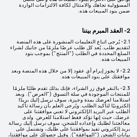
المسؤولية تجاهك والامتثال لكافة الالتزامات الواردة
ضمن بنود المبيعات هذه.
2- العقد المبرم بيننا
2.1- يُرجى اتباع التعليمات المنشورة على هذه المنصة
لتقديم طلب. يُعد كل طلب عرضًا ملزمًا من جانبك لشراء
السلع المحددة في الطلب ("المنتج") بموجب بنود
المبيعات هذه.
2.2- لا يجوز إبرام أي عقود إلا من خلال هذه المنصة وبعد
موافقتك على بنود المبيعات هذه.
2.3- بالنقر فوق زر الشراء، فإنك بذلك تقدم طلبًا ملزمًا
للمنتجات الموجودة في سلة التسوق ("العرض"). وبعد
استلامنا لعرضك بمدة وجيزة، سوف نرسل إليك بريدًا
إلكترونيًا لتأكيد الطلب. ويُرجى العلم بأن رسالة تأكيد
الطلب عبر البريد الإلكتروني لا تعني موافقتنا على
عرضك، حيث إنها تؤكد فقط استلامنا للعرض. ولدى
معالجتنا لطلبك وإعداده للشحن، سوف نرسل إليك رسالة
بريد إلكتروني تفيد بموافقتنا على طلبك، وتشتمل على
بيانات الشحن ("الموافقة"). وقبل حصولك على موافقتنا،