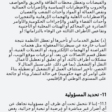
والفيضانات وتعطل محطات الطاقة والحريق والعواصف
والحروب والاضطرابات السياسية والإضرابات العمالية
ونقص العمالة أو المواد وأحداث الشغب والعصيان
والاضطرابات الأهلية والهجمات الإرهابية والتفجيرات
وأحداث القضاء والقدر والإجراءات الحكومية والأوامر
الصادرة عن المحاكم أو الهيئات المحلية أو الأجنبية
وتقاعس الأطراف الثالثة عن الوفاء بالتزاماتها؛ أو
(د) تعليق الخدمات أو تأخيرها أو تعطل الأنظمة نتيجة
أسباب خارجة عن سيطرتنا المعقولة مثل هجمات
القراصنة أو الهجمات الإلكترونية، أو التعديلات الفنية، أو
تعطل قسم الاتصالات عن بعد، أو ترقيات موقع الويب، أو
مشكلات أطراف ثالثة، أو أي تعليق أو تعطيل لأعمال
النقل أو التشغيل (بما في ذلك، على سبيل المثال لا
الحصر، تأخير استئناف العمل أو التشغيل أو تعطيله بناءً
على أوامر أي جهة حكومية) في حالة انتشار وباء أو جائحة
على المستوى الوطني أو الإقليمي.
11- تحديد المسؤولية
11.1- إننا لا نتحمل تحت أي ظرف أي مسؤولية تجاهك عن
أي أضرار غير مباشرة أو عرضية أو تبعية أو جزائية، بغض