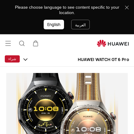
HUAWEI
Please choose language to see content specific to your
WATCH
location.
GT
English
6
العربية
Pro
فتح
عربة
البحث
القائ
lose
شراء
HUAWEI WATCH GT 6 Pro