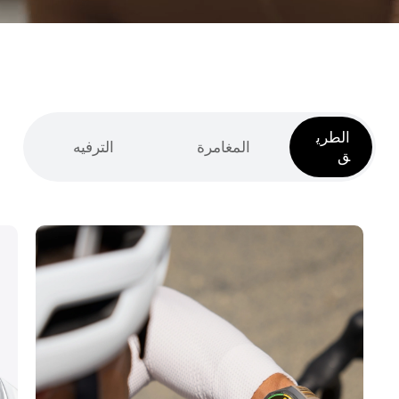
الطري
المغامرة
الترفيه
ق