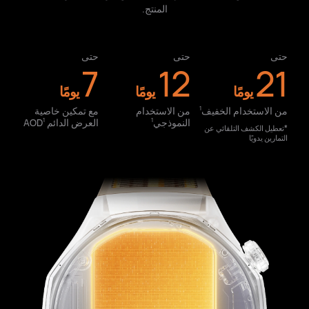
المنتج.
حتى
حتى
حتى
7
12
21
يومًا
يومًا
يومًا
من الاستخدام الخفيف⁠
من الاستخدام
مع تمكين خاصية
1
النموذجي⁠
العرض الدائم AOD⁠
1
1
*تعطيل الكشف التلقائي عن
التمارين يدويًا