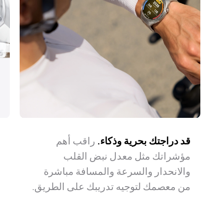
استكشف طريقك.
قد دراجتك بحرية وذكاء.
قد يكون الطريق طويلًا ولكنه آمن.
راقب أهم
سواء في رحلتك
أ
ت
ح
مؤشراتك مثل معدل نبض القلب
اليومية أو استكشاف الأماكن الجديدة في
ترافقك الساعة دائمًا في حالات الطوارئ.
g
ا
استرخِ واستمتع بالرحلة.
والانحدار والسرعة والمسافة مباشرة
مدينتك، تتيح لك الساعة التنقل بسهولة
ا
ل
ر
ويسر.
من معصمك لتوجيه تدريبك على الطريق.
ب
ا
أ
ا
ن