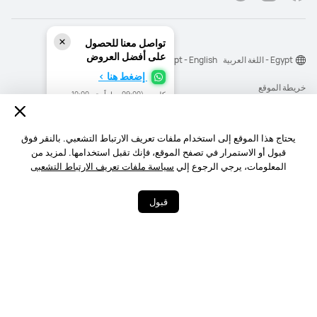
تواصل معنا للحصول
على أفضل العروض
Egypt - اللغة العربية
Egypt - English
إضغط هنا >
خريطة الموقع
كل يوم (09:00 صباحاً حتي 10:00
مساءً)
شروط الاستخدام
بيان الخصوصية
يحتاج هذا الموقع إلى استخدام ملفات تعريف الارتباط التشعبي. بالنقر فوق
قبول أو الاستمرار في تصفح الموقع، فإنك تقبل استخدامها. لمزيد من
الكوكيز
المعلومات، يرجي الرجوع إلي
سياسة ملفات تعريف الارتباط التشعبى
‎©2026 Huawei Device Co., Ltd. All rights reserved.‎
قبول