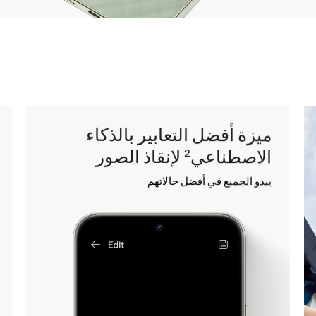
الشحن النفاث HUAWEI
SuperCharge Turbo بقدرة لا
تضاهى تبلغ 100 وات
1
يشحن في طرفة عين