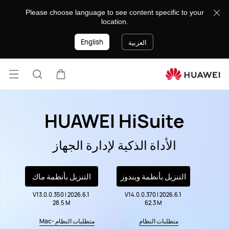
الدعم
Please choose language to see content specific to your
الفنى
location.
من
هواوي
English
العربية
فتح
عربة
البحث
القائ
HUAWEI HiSuite
الأداة الذكية لإدارة الجهاز
التنزيل بأنظمة ويندوز
التنزيل بأنظمة ماك
V13.0.0.350 | 2026.6.1
V14.0.0.370 | 2026.6.1
28.5 M
62.3 M
متطلبات النظام
متطلبات النظام -Mac