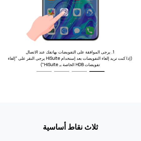
1. يرجى الموافقة على التفويضات بهاتفك عند الاتصال
(إذا كنت تريد إلغاء التفويضات بعد إستخدام HiSuite يرجى النقر على "إلغاء
تفويضات HDB الخاصة بـ HiSuite")
ثلاث نقاط أساسية