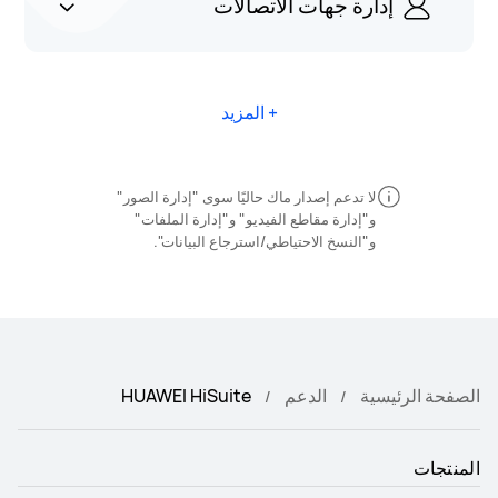
إدارة جهات الاتصالات
+ المزيد
لا تدعم إصدار ماك حاليًا سوى "إدارة الصور"
و"إدارة مقاطع الفيديو" و"إدارة الملفات"
و"النسخ الاحتياطي/استرجاع البيانات".
الصفحة الرئيسية
الدعم
HUAWEI HiSuite
المنتجات