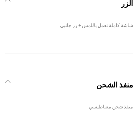
الزر
شاشة كاملة تعمل باللمس + زر جانبي
منفذ الشحن
منفذ شحن مغناطيسي