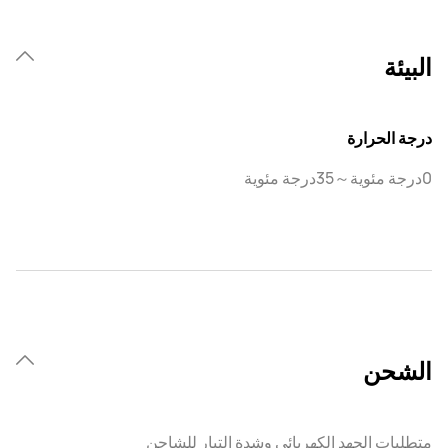
البيئة
درجة الحرارة
0درجة مئوية～35درجة مئوية
الشحن
متطلبات الجهد الكهربائي وشدة التيار للشاحن