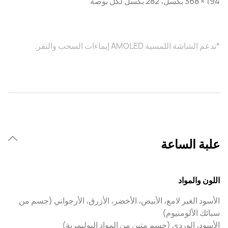
194 × 368 بكسل، 282 بكسل لكل بوصة
*تدعم الشاشة اللمسية AMOLED إيماءات السحب والنقر.
علبة الساعة
اللون والمواد
الأسود الغير لامع، الأبيض، الأخضر، الأزرق، الأرجواني (جسم من
سبائك الألومنيوم)
الأسود، الوردي (جسم متين من المواد البوليمرية)