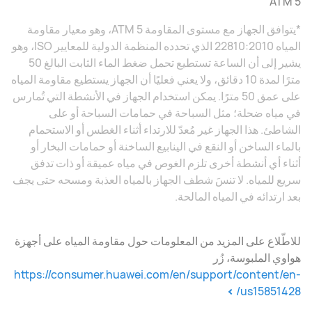
5 ATM
*يتوافق الجهاز مع مستوى المقاومة 5 ATM، وهو معيار مقاومة
المياه 22810:2010 الذي تحدده المنظمة الدولية للمعايير ISO، وهو
يشير إلى أن الساعة تستطيع تحمل ضغط الماء الثابت البالغ 50
مترًا لمدة 10 دقائق، ولا يعني فعليًا أن الجهاز يستطيع مقاومة المياه
على عمق 50 مترًا. يمكن استخدام الجهاز في الأنشطة التي تُمارس
في مياه ضحلة؛ مثل السباحة في حمامات السباحة أو على
الشاطئ. هذا الجهاز غير مُعدّ للارتداء أثناء الغطس أو الاستحمام
بالماء الساخن أو النقع في الينابيع الساخنة أو حمامات البخار أو
أثناء أي أنشطة أخرى تلزم الغوص في مياه عميقة أو ذات تدفق
سريع للمياه. لا تنسَ شطف الجهاز بالمياه العذبة ومسحه حتى يجف
بعد ارتدائه في المياه المالحة.
للاطّلاع على المزيد من المعلومات حول مقاومة المياه على أجهزة
هواوي الملبوسة، زُر
https://consumer.huawei.com/en/support/content/en-
us15851428/