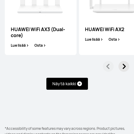
HUAWEI WiFi AX3 (Quad-core)
Lue lisää
Osta
HUAWEI WiFi AX3 (Dual-
HUAWEI WiFi AX2
core)
Lue lisää
Osta
Lue lisää
Osta
Näytä kaikki
*Accessibility of some features may vary across regions. Product pictures,