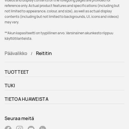
videos and display contents on the foregoing pages are provided for
reference only. Actual product features and specifications (including but
not limited to appearance, colour, and size), as well as actual display
contents (including but not limited to backgrounds, UI, icons and videos)
may vary.
**Akun kapasiteetti on tyypillinen arvo. Varsinainen akunkesto riippuu
käyttötilanteista.
Päävalikko
Reititin
TUOTTEET
TUKI
TIETOA HUAWEISTA
Seuraa meitä