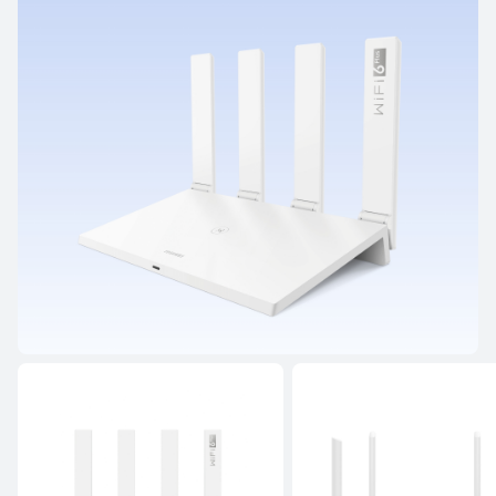
HUAWEI WiFi AX3 (Dual-core)
Lue lisää
Osta
HUAWEI WiFi AX2
Lue lisää
Osta