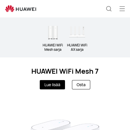
Wi-
Fi
Ava
Etsi
&amp;
vali
Clo
5G
CPE
HUAWEI WiFi
HUAWEI WiFi
Mesh sarja
AX sarja
HUAWEI WiFi Mesh 7
Lue lisää
Osta