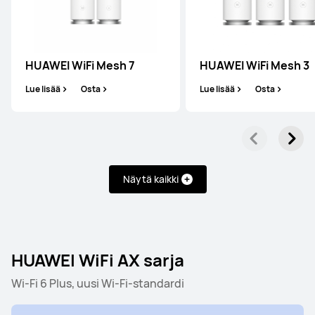
HUAWEI WiFi Mesh 7
Lue lisää
Osta
HUAWEI WiFi Mesh 7
HUAWEI WiFi Mesh 3
Lue lisää
Osta
Lue lisää
Osta
HUAWEI WiFi Mesh 3
Lue lisää
Osta
Näytä kaikki
HUAWEI WiFi AX sarja
Wi-Fi 6 Plus, uusi Wi-Fi-standardi
HUAWEI WiFi AX sarja