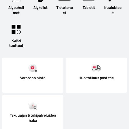
Älypuheli
Älykellot
Tietokone
Tabletit
Kuulokkee
met
et
t
Kaikki
tuotteet
Varaosan hinta
Huoltotilaus postitse
Takuuajan & tukipalveluiden
haku