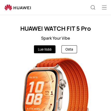
FI
Ava
Etsi
vali
Clo
HUAWEI WATCH FIT 5 Pro
Spark Your Vibe
Lue lisää
Osta