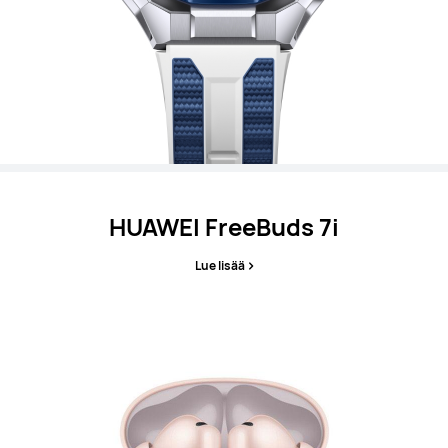
HUAWEI FreeBuds 7i
Lue lisää