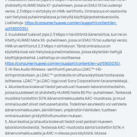
yhdistetty HUAWEI Mate X7 -puhelimeen, jossa on EMUI 15 tai uudempi
versio. 2.3 Mbps:n siirtokyky on HWA-sertifioitu. Ominaisuus on saatavilla
vain tietyissä puhelinmalleissa ja tietyillä käyttöjärjestelmäversioilla.
Lisätietoja:
https://consumer.huawei.com/en/support/content/en-
us15900030/
.
2. Kuulokkeet tukevat jopa 2.3 Mbps:n häviötöntä äänensiirtoa, kun ne on
liitetty HUAWEI Mate X6 -puhelimeen, jossa on EMUI 15 tai uudempi versio.
HWA on sertifioinut 2.3 Mbps:n siirtokyvyn. Tämä ominaisuus on
käytettävissä vain tietyissä puhelinmalleissa, joissa käytetään tiettyjä
käyttöjärjestelmiä. Lisätietoja on osoitteessa
https://consumer.huawei.com/en/support/content/en-us15900030/
.
3. Hi-Res Audio Wireless -sertifiointi perustuu LDAC™-HD-
siirtoprotokollaan, ja LDAC™-protokolla on oltava käytössä toistavassa
laitteessa. LDAC™ ja LDAC-logo ovat Sony Corporationin tavaramerkkejä.
4. Akunkestoa koskevat tiedot perustuvat Huawein laboratoriotesteihin,
joissa kuulokkeet oli yhdistetty HUAWEI Mate 80 Pro -puhelimeen. Testeissä
musiikkia toistettiin 50% äänenvoimakkuudella AAC-muodossa, ja muut
ominaisuudet olivat oletusasetuksilla. Todellinen akunkesto voi vaihdella
äänenvoimakkuuden, äänilähteen, ympäristön häiriöiden, tuotteen
ominaisuuksien ja käyttötottumusten mukaan.
5. Akun kestoa ja latausta koskevat tiedot ovat peräisin Huawein
laboratoriotesteistä. Testeissä AAC-muotoista ääntä toistettiin 50%:n
äänenvoimakkuudella ja ANC:n ollessa pois käytöstä. Muissa