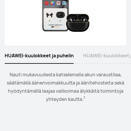
HUAWEI-kuulokkeet ja puhelin
HUAWEI-kuulokkeet j
Nauti mukavuudesta katselemalla akun varaustilaa,
Yhdistä kello kuulokkeisiin tai kaiuttimiin ja säädä
8
säätämällä äänenvoimakkuutta ja äänitehosteita sekä
toistoa ja äänenvoimakkuutta kätevästi ranteestasi.
hyödyntämällä laajaa valikoimaa älykkäitä toimintoja
7
yhteyden kautta.