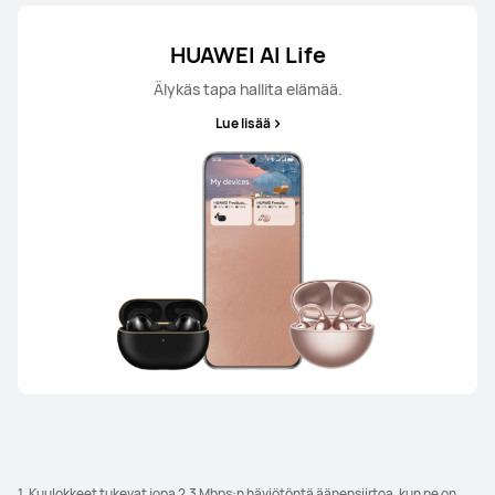
HUAWEI AI Life
Älykäs tapa hallita elämää.
Lue lisää
1. Kuulokkeet tukevat jopa 2.3 Mbps:n häviötöntä äänensiirtoa, kun ne on