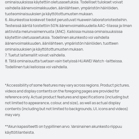
ominaisuuksissa käytettiin oletusasetuksia. Todelliset tulokset voivat
vaihdella äänenvoimakkuuden, äänilähteen, ympäristön häiriöiden,
tuoteominaisuuksien ja käyttötottumusten mukaan.
6. Akunkestoa koskevat tiedot perustuvat Huawein laboratoriotesteihin.
Testeissä ääntä toistettiin 50% äänenvoimakkuudella AAC-tilassa ja ilman
aktiivista melunvaimennusta (ANC). Kaikissa muissa ominaisuuksissa
käytettiin oletusasetuksia. Todellinen akunkesto voi vaihdella
äänenvoimakkuuden, äänilähteen, ympäristön häiriöiden, tuotteen
ominaisuuksien ja käyttötottumusten mukaan.
7. Tuetut laitemallit voivat vaihdella.
8. Tätä ominaisuutta tuetaan vain tietyissä HUAWEI Watch -laitteissa.
Todellinen tuki kelloissa voi vaihdella.
*Accessibility of some features may vary across regions. Product pictures,
videos and display contents on the foregoing pages are provided for
reference only. Actual product features and specifications (including but
not limited to appearance, colour, and size), as well as actual display
contents (including but not limited to backgrounds, UI, icons and videos)
may vary.
**Akun kapasiteetti on tyypillinen arvo. Varsinainen akunkesto riippuu
käyttötilanteista.