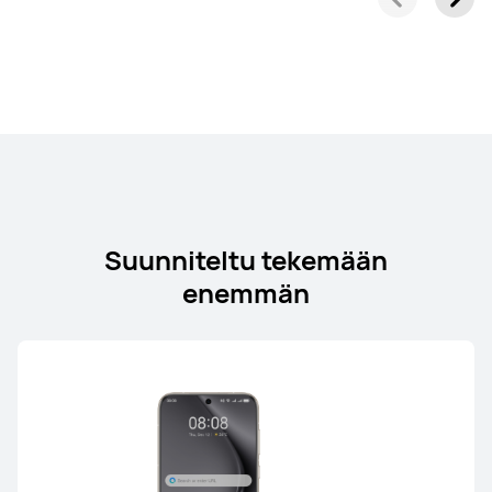
HUAWEI FreeArc
Lue lisää
Suunniteltu tekemään
enemmän