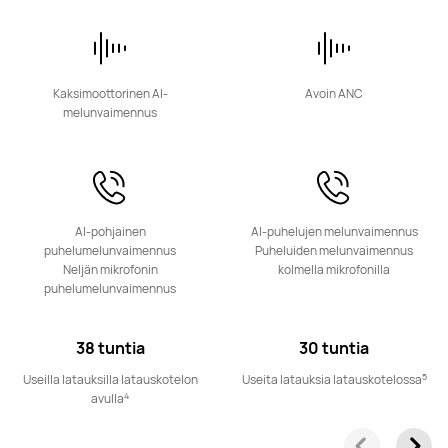
HUAWEI FreeClip 2
Lue lisää
Kaksimoottorinen AI-
Avoin ANC
melunvaimennus
AI-pohjainen
AI-puhelujen melunvaimennus
HUAWEI FreeClip
puhelumelunvaimennus
Puheluiden melunvaimennus
Lue lisää
Neljän mikrofonin
kolmella mikrofonilla
puhelumelunvaimennus
38 tuntia
30 tuntia
5
Useilla latauksilla latauskotelon
Useita latauksia latauskotelossa
4
avulla
FreeArc-sarja