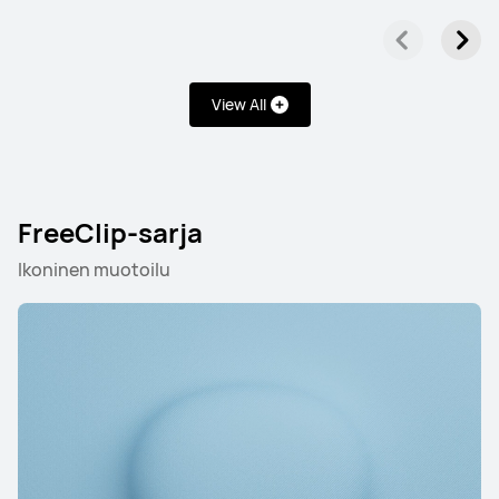
View All
FreeClip-sarja
Ikoninen muotoilu