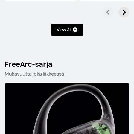
FreeBuds-sarja
FreeClip-sarja
FreeArc-sarja
View All
FreeBuds-sarja
FreeArc-sarja
Mukavuutta joka liikkeessä
HUAWEI FreeBuds Pro 5
Lue lisää