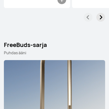
FreeBuds-sarja
Puhdas ääni