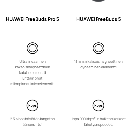
HUAWEI FreeBuds Pro 5
HUAWEI FreeBuds 5
HUAWEI FreeBuds SE 2
Lue lisää
Ultralineaarinen
11 mm:n kaksoismagneettinen
kaksoismagneettinen
dynaaminen elementti
kaiutinelementti
Erittäin ohut
mikroplanarikalvoelementti
FreeClip-sarja
2
2.3 Mbps häviötön langaton
Jopa 990 kbps
: n huikean korkeat
1
äänensiirto
lähetysnopeudet.