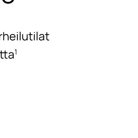
heilutilat
tta
1