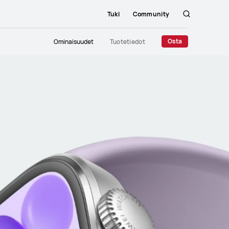
Tuki
Community
Etsi
Close
Osta
Ominaisuudet
Tuotetiedot