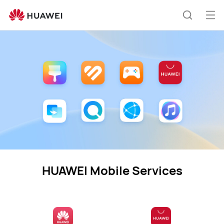
Mobile
Services
Ava
Etsi
vali
HUAWEI Mobile Services