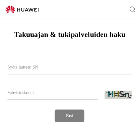
Warranty
Query
Ets
Takuuajan & tukipalveluiden haku
Etsi