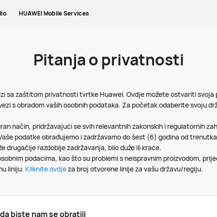
io
HUAWEI Mobile Services
Pitanja o privatnosti
ezi sa zaštitom privatnosti tvrtke Huawei. Ovdje možete ostvariti svoja
 vezi s obradom vaših osobnih podataka. Za početak odaberite svoju držav
n način, pridržavajući se svih relevantnih zakonskih i regulatornih zah
. Vaše podatke obrađujemo i zadržavamo do šest (6) godina od trenutk
e drugačije razdoblje zadržavanja, bilo duže ili kraće.
osobnim podacima, kao što su problemi s neispravnim proizvodom, prijedl
u liniju.
Kliknite ovdje
za broj otvorene linije za vašu državu/regiju.
da biste nam se obratili