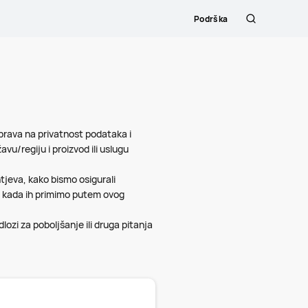
Podrška
Hrvatski
 prava na privatnost podataka i
u/regiju i proizvod ili uslugu
tjeva, kako bismo osigurali
a kada ih primimo putem ovog
ozi za poboljšanje ili druga pitanja