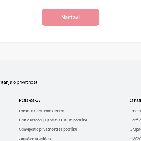
Nastavi
itanja o privatnosti
PODRŠKA
O KO
Lokacija Servisnog Centra
O nam
Upit o razdoblju jamstva i usluzi podrške
Održiv
Obavijest o privatnosti za podršku
Grupa
Jamstvena politika
HUAWE