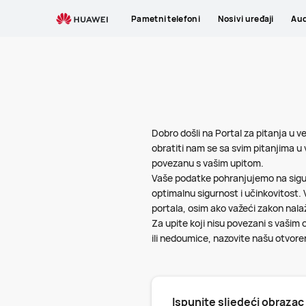
Pitanja
Pametni telefoni
Nosivi uređaji
Aud
o
privatnosti
Dobro došli na Portal za pitanja u v
obratiti nam se sa svim pitanjima u
povezanu s vašim upitom.
Vaše podatke pohranjujemo na sigura
optimalnu sigurnost i učinkovitost
portala, osim ako važeći zakon nalaž
Za upite koji nisu povezani s vašim 
ili nedoumice, nazovite našu otvoren
Ispunite sljedeći obrazac 