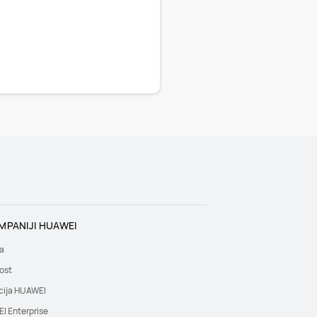
MPANIJI HUAWEI
a
ost
cija HUAWEI
I Enterprise