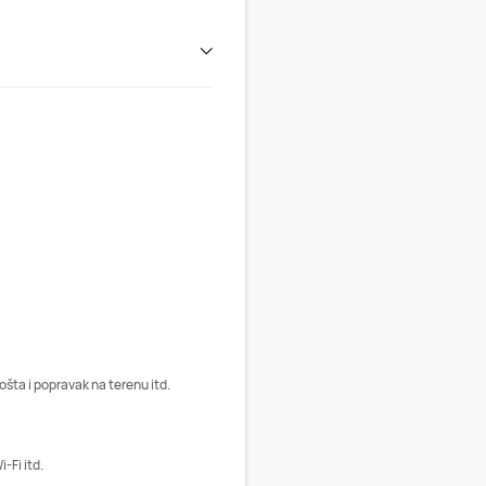
ošta i popravak na terenu itd.
-Fi itd.