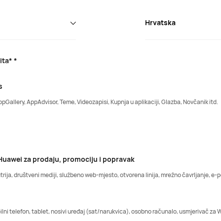
Hrvatska
ta* *
s
ppGallery, AppAdvisor, Teme, Videozapisi, Kupnja u aplikaciji, Glazba, Novčanik itd.
Huawei za prodaju, promociju i popravak
trija, društveni mediji, službeno web-mjesto, otvorena linija, mrežno čavrljanje, e-p
lni telefon, tablet, nosivi uređaj (sat/narukvica), osobno računalo, usmjerivač za Wi