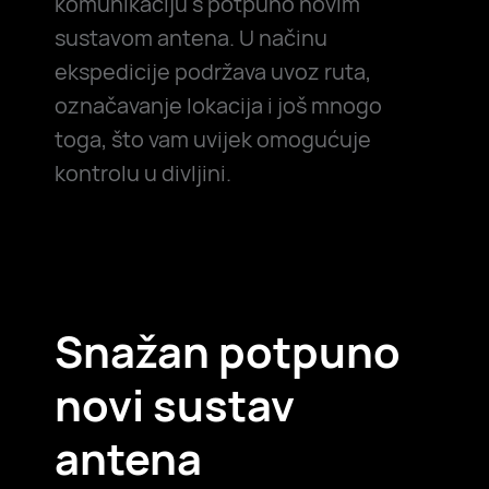
komunikaciju s potpuno novim
sustavom antena. U načinu
ekspedicije podržava uvoz ruta,
označavanje lokacija i još mnogo
toga, što vam uvijek omogućuje
kontrolu u divljini.
Snažan potpuno
novi sustav
antena