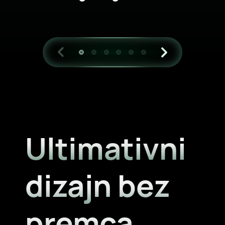
Ultimativni
dizajn
bez
premca