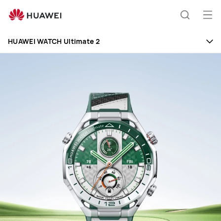
HUAWEI
WATCH
Otv
Hrvatski
Ultimate
jelo
2
HUAWEI WATCH Ultimate 2