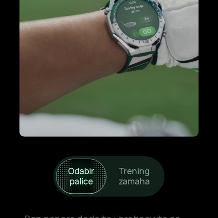
Odabir
Trening
palice
zamaha