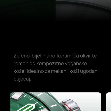
Zeleno-bijeli nano-keramički okvir te
remen od kompozitne veganske
kože. Idealno za mekan i koži ugodan
osjećaj.