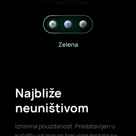
Povucite ulijevo.
Zelena
Najbliže
neuništivom
Iznimna pouzdanost. Predstavljen u
kućištu od legure tekućeg metala na