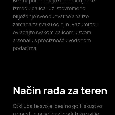
Bez napora dodajte i prebacujte se
između palica
uz istovremeno
8
bilježenje sveobuhvatne analize
zamaha za svaku od njih. Razumijte i
ovladajte svakom palicom u svom
arsenalu s preciznošću vođenom
podacima.
Način rada za teren
Otključajte svoje idealno golf iskustvo
uz pristup našoj bazi podataka s više