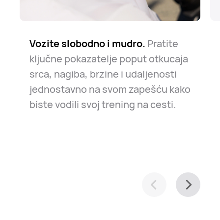
Vozite slobodno i mudro.
Put je dug, ali siguran.
Znajte svoj put.
Bilo da se radi o
Sat vam
Pratite
ključne pokazatelje poput otkucaja
uvijek pravi društvo u slučaju
svakodnevnom putovanju na posao
srca, nagiba, brzine i udaljenosti
nevolje. Samo se opustite i vozite
ili ležernom istraživanju grada,
jednostavno na svom zapešću kako
dalje.
pomaže vam da se lako snalazite.
biste vodili svoj trening na cesti.