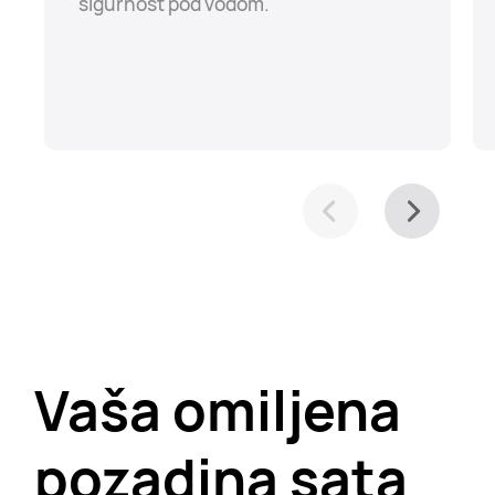
sigurnost pod vodom.
Vaša omiljena
pozadina sata