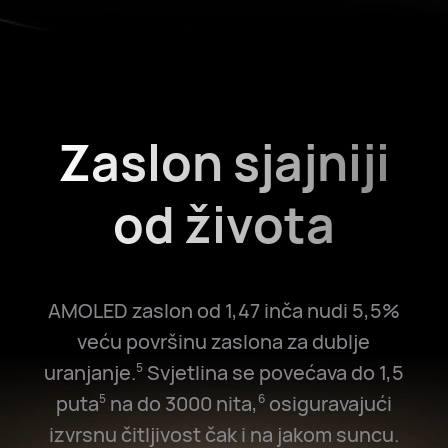
Zaslon sjajniji
od života
AMOLED zaslon od 1,47 inča nudi 5,5%
veću površinu zaslona za dublje
uranjanje.
Svjetlina se povećava do 1,5
5
puta
na do 3000 nita,
osiguravajući
5
6
izvrsnu čitljivost čak i na jakom suncu.