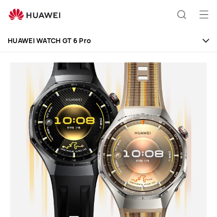
HUAWEI
WATCH
Otv
Hrvatski
GT
jelo
6
HUAWEI WATCH GT 6 Pro
Pro