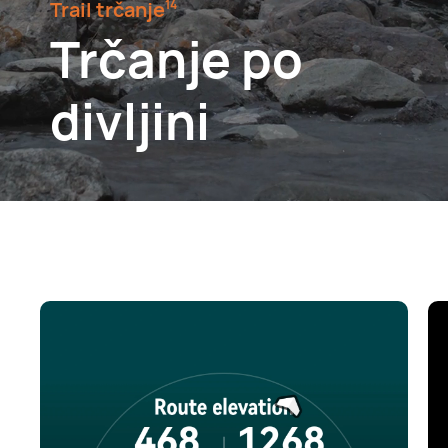
Trail trčanje⁠
14
Trčanje po
divljini