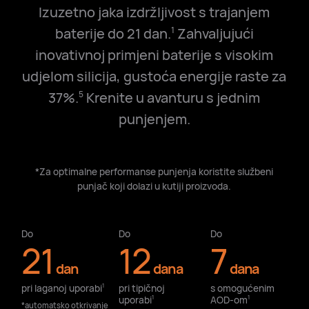
Izuzetno jaka izdržljivost s trajanjem
baterije do 21 dan.
Zahvaljujući
1
inovativnoj primjeni baterije s visokim
udjelom silicija, gustoća energije raste za
37%.
Krenite u avanturu s jednim
5
punjenjem.
*Za optimalne performanse punjenja koristite službeni
punjač koji dolazi u kutiji proizvoda.
Do
Do
Do
21
12
7
dan
dana
dana
pri laganoj uporabi⁠
pri tipičnoj
s omogućenim
1
uporabi⁠
AOD-om⁠
1
1
*automatsko otkrivanje