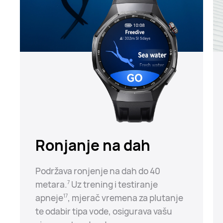
Ronjanje na dah
Podržava ronjenje na dah do 40
metara.⁠
Uz trening i testiranje
7
apneje⁠
, mjerač vremena za plutanje
17
te odabir tipa vode, osigurava vašu