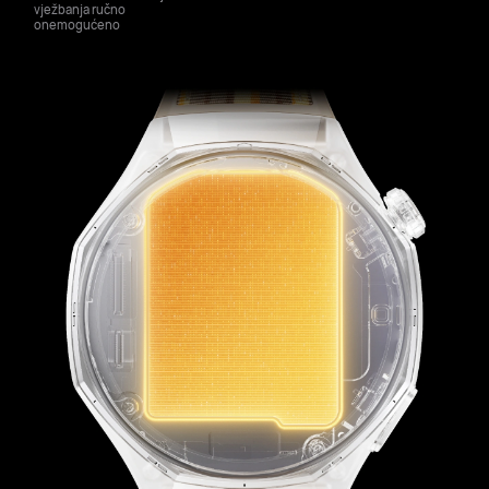
vježbanja ručno
onemogućeno