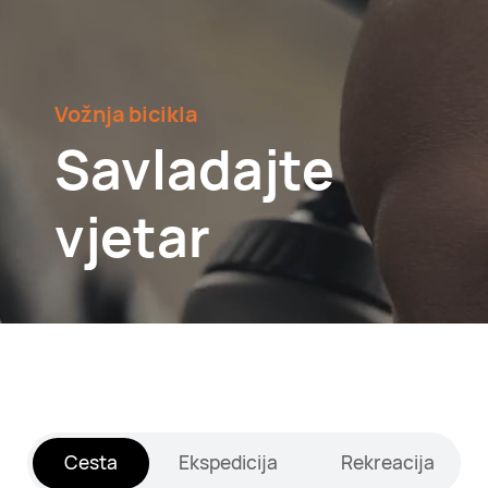
Vožnja bicikla
Savladajte
vjetar
Cesta
Ekspedicija
Rekreacija