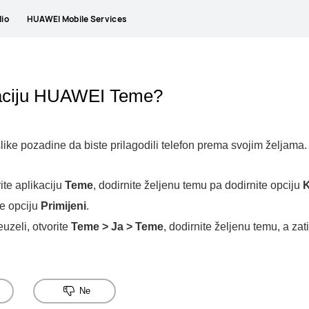
io
HUAWEI Mobile Services
ikaciju HUAWEI Teme?
slike pozadine da biste prilagodili telefon prema svojim željama
ite aplikaciju
Teme
, dodirnite željenu temu pa dodirnite opciju
K
e opciju
Primijeni
.
euzeli, otvorite
Teme
>
Ja
>
Teme
, dodirnite željenu temu, a za
Ne