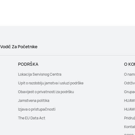
Vodič Za Početnike
PODRŠKA
O KO
Lokacija Servisnog Centra
O nam
Upit o razdoblju jamstva i usluzi podrške
Održiv
Obavijest o privatnosti za podršku
Grupa
Jamstvena politika
HUAWE
Izjava o pristupačnosti
HUAWE
The EU Data Act
Pridru
Kontak