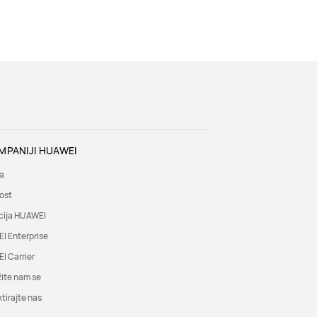
MPANIJI HUAWEI
a
ost
cija HUAWEI
I Enterprise
I Carrier
žite nam se
tirajte nas