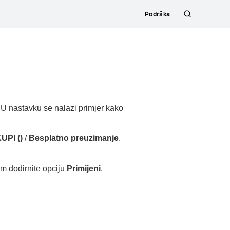
Podrška
Hrvatski
. U nastavku se nalazi primjer kako
UPI ()
/
Besplatno preuzimanje
.
tim dodirnite opciju
Primijeni
.