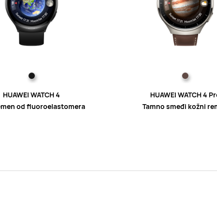
HUAWEI WATCH 4
HUAWEI WATCH 4 Pr
emen od fluoroelastomera
Tamno smeđi kožni r