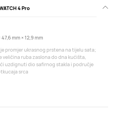
WATCH 4 Pro
 47,6 mm × 12,9 mm
je promjer ukrasnog prstena na tijelu sata;
e veličina ruba zaslona do dna kućišta,
ući uzdignuti dio safirnog stakla i područje
tkucaja srca