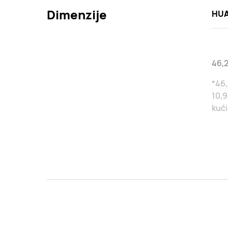
Dimenzije
HUA
46,
*46,
10,9
kući