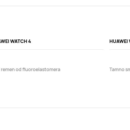
WEI WATCH 4
HUAWEI 
 remen od fluoroelastomera
Tamno sm