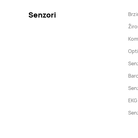
Senzori
Brz
Žir
Kom
Opti
Senz
Bar
Sen
EKG
Sen