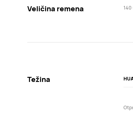
Veličina remena
140
Težina
HUA
Otpr