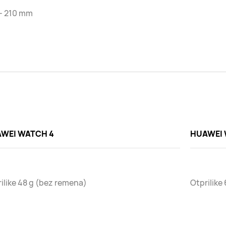
 - 210 mm
WEI WATCH 4
HUAWEI 
ilike 48 g (bez remena)
Otprilike