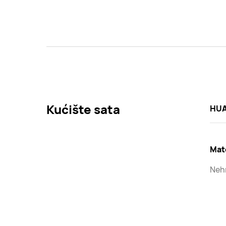
Kućište sata
HUA
Mate
Nehr