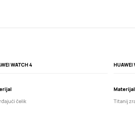
WEI WATCH 4
HUAWEI 
rijal
Materijal
đajući čelik
Titanij z