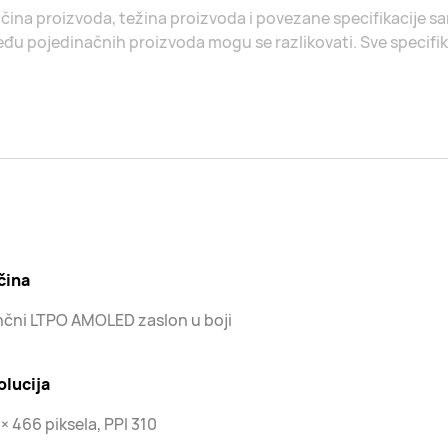
ičina proizvoda, težina proizvoda i povezane specifikacije s
đu pojedinačnih proizvoda mogu se razlikovati. Sve specifik
čina
inčni LTPO AMOLED zaslon u boji
olucija
× 466 piksela, PPI 310