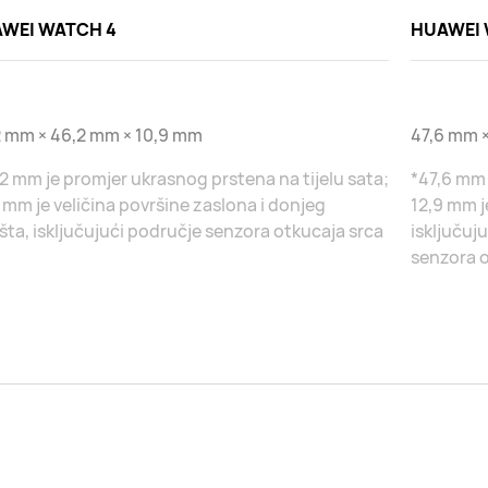
WEI WATCH 4
HUAWEI 
2 mm × 46,2 mm × 10,9 mm
47,6 mm ×
2 mm je promjer ukrasnog prstena na tijelu sata;
*47,6 mm 
 mm je veličina površine zaslona i donjeg
12,9 mm j
šta, isključujući područje senzora otkucaja srca
isključuj
senzora o