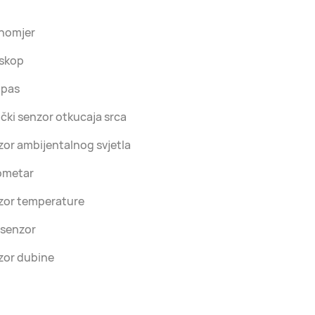
inomjer
oskop
pas
čki senzor otkucaja srca
or ambijentalnog svjetla
ometar
zor temperature
 senzor
zor dubine