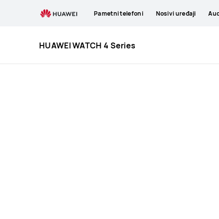
HUAWEI
Pametni telefoni
Nosivi uređaji
Aud
WATCH
4
Series
HUAWEI WATCH 4 Series
Specification