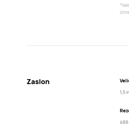
*Vel
izme
Zaslon
Veli
1,5 
Rez
466 