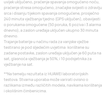
uvijek uključeno, praćenje spavanja omogućeno noću,
praćenje stresa omogućeno, značajke svijesti o zdravlju
srca i disanju tijekom spavanja omogućene, prosječno
240 minuta vježbanja tjedno (GPS uključen), obavijesti
o porukama omogućene (50 poruka, 6 poziva i 3 alarma
dnevno), a zaslon uređaja uključen ukupno 30 minuta
dnevno.
Trajanje baterije u načinu rada za vanjske vježbe
testirano je pod sljedećim uvjetima: korištene su
zadane postavke, zaslon uređaja uključen je 60 puta na
sat, glasnoća vježbanja je 50%, i 10 podsjetnika za
vježbanje na sat.
**Na temelju rezultata iz HUAWEI laboratorijskih
testova. Stvarna uporaba može varirati ovisno o
razlikama između različitih modela, navikama korištenja
i okolišnim čimbenicima.