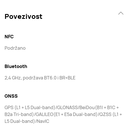
Povezivost
NFC
Podržano
Bluetooth
2,4 GHz, podržava BT6.0 i BR+BLE
GNSS
GPS (L1 + L5 Dual-band)/GLONASS/BeiDou(B1I + B1C +
B2a Tri-band)/GALILEO(E1 + E5a Dual-band)/QZSS (L1 +
L5 Dual-band)/NavIC