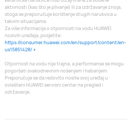
keramičke narukvice nisu dizajnirane za vodene
aktivnosti (kao što je plivanje) ili za izdržavanje znoja,
stoga se preporučuje korištenje drugih narukvica u
takvim situacijama.
Za više informacija o otpornosti na vodu HUAWEI
nosivih uređaja, posjetite:
https://consumer.huawei.com/en/support/content/en-
us15851428/
.
Otpornost na vodu nije trajna, a performanse se mogu
pogoršati svakodnevnim nošenjem i habanjem.
Preporučuje se da redovito nosite svoj uređaj u
ovlašteni HUAWEI servisni centar na pregled i
održavanje.