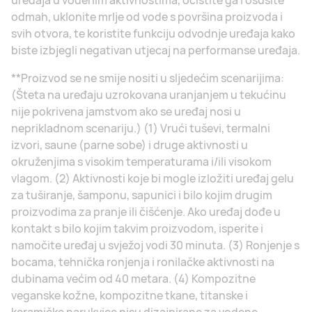
uređaja u vodenim aktivnostima, očistite ga i osušite
odmah, uklonite mrlje od vode s površina proizvoda i
svih otvora, te koristite funkciju odvodnje uređaja kako
biste izbjegli negativan utjecaj na performanse uređaja.
**Proizvod se ne smije nositi u sljedećim scenarijima:
(Šteta na uređaju uzrokovana uranjanjem u tekućinu
nije pokrivena jamstvom ako se uređaj nosi u
neprikladnom scenariju.) (1) Vrući tuševi, termalni
izvori, saune (parne sobe) i druge aktivnosti u
okruženjima s visokim temperaturama i/ili visokom
vlagom. (2) Aktivnosti koje bi mogle izložiti uređaj gelu
za tuširanje, šamponu, sapunici i bilo kojim drugim
proizvodima za pranje ili čišćenje. Ako uređaj dođe u
kontakt s bilo kojim takvim proizvodom, isperite i
namočite uređaj u svježoj vodi 30 minuta. (3) Ronjenje s
bocama, tehnička ronjenja i ronilačke aktivnosti na
dubinama većim od 40 metara. (4) Kompozitne
veganske kožne, kompozitne tkane, titanske i