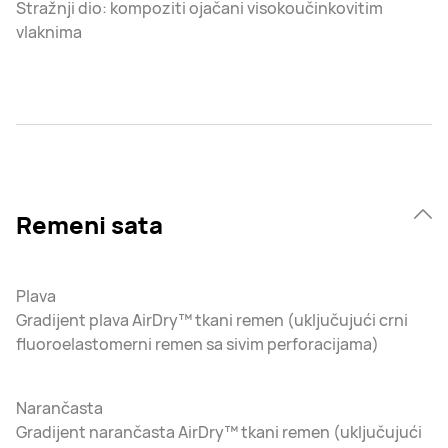
Stražnji dio: kompoziti ojačani visokoučinkovitim
vlaknima
Remeni sata
Plava
Gradijent plava AirDry™ tkani remen (uključujući crni
fluoroelastomerni remen sa sivim perforacijama)
Narančasta
Gradijent narančasta AirDry™ tkani remen (uključujući