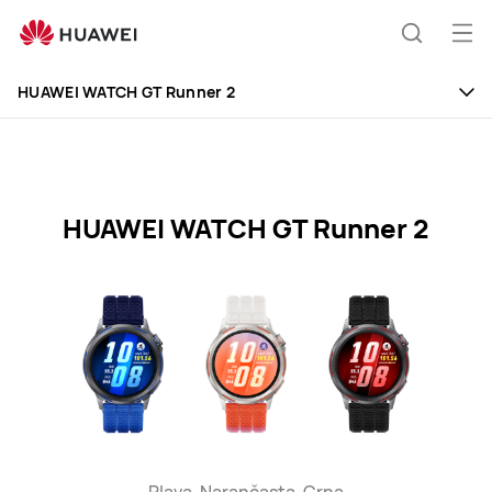
HUAWEI
WATCH
Otv
Hrvatski
GT
jelo
Runner
HUAWEI WATCH GT Runner 2
2
Specification
HUAWEI WATCH GT Runner 2