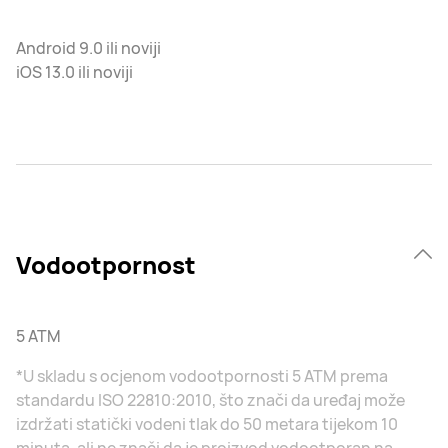
Android 9.0 ili noviji
iOS 13.0 ili noviji
Vodootpornost
5 ATM
*U skladu s ocjenom vodootpornosti 5 ATM prema
standardu ISO 22810:2010, što znači da uređaj može
izdržati statički vodeni tlak do 50 metara tijekom 10