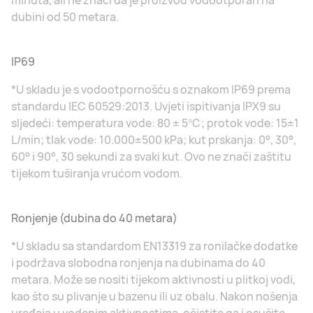
minuta, ali ne znači da je proizvod vodootporan na
dubini od 50 metara.
IP69
*U skladu je s vodootpornošću s oznakom IP69 prema
standardu IEC 60529:2013. Uvjeti ispitivanja IPX9 su
sljedeći: temperatura vode: 80 ± 5℃; protok vode: 15±1
L/min; tlak vode: 10.000±500 kPa; kut prskanja: 0°, 30°,
60° i 90°, 30 sekundi za svaki kut. Ovo ne znači zaštitu
tijekom tuširanja vrućom vodom.
Ronjenje (dubina do 40 metara)
*U skladu sa standardom EN13319 za ronilačke dodatke
i podržava slobodna ronjenja na dubinama do 40
metara. Može se nositi tijekom aktivnosti u plitkoj vodi,
kao što su plivanje u bazenu ili uz obalu. Nakon nošenja