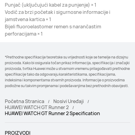
Punjač (uključujući kabel za punjenje) × 1
Vodič za brzi početak i sigurnosne informacije i
jamstvena kartica × 1
Bijeli fluoroelastomer remen s narančastim
perforacijama × 1
*Prethodne specifikacije teoretske su vrijednosti koje se temelje na dizajnu
proizvoda. Kako bi osigurala točan prikaz informacija, specifikacija i značajki
proizvoda, tvrtka Huawei može u stvarnom vremenu prilagođavati prethodne
specifikacije tako da odgovaraju karakteristikama, specifikacijama,
indeksima i komponentama stvarnih proizvoda. Informacije o proizvodima
podložne su takvim promjenama i podešavanjima bez prethodnih obavijesti.
Početna Stranica
Nosivi Uređaji
HUAWEI WATCH GT Runner 2
HUAWEI WATCH GT Runner 2 Specification
PROIZVODI