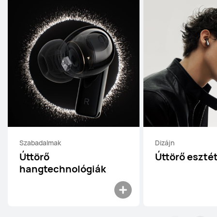
Szabadalmak
Dizájn
Úttörő
Úttörő eszté
hangtechnológiák