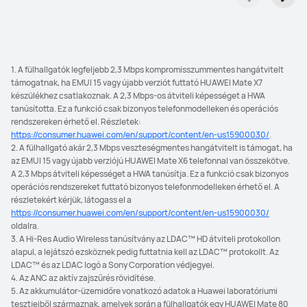
1. A fülhallgatók legfeljebb 2,3 Mbps kompromisszummentes hangátvitelt
támogatnak, ha EMUI 15 vagy újabb verziót futtató HUAWEI Mate X7
készülékhez csatlakoznak. A 2,3 Mbps-os átviteli képességet a HWA
tanúsította. Ez a funkció csak bizonyos telefonmodelleken és operációs
rendszereken érhető el. Részletek:
https://consumer.huawei.com/en/support/content/en-us15900030/
.
2. A fülhallgató akár 2,3 Mbps veszteségmentes hangátvitelt is támogat, ha
az EMUI 15 vagy újabb verziójú HUAWEI Mate X6 telefonnal van összekötve.
A 2,3 Mbps átviteli képességet a HWA tanúsítja. Ez a funkció csak bizonyos
operációs rendszereket futtató bizonyos telefonmodelleken érhető el. A
részletekért kérjük, látogass el a
https://consumer.huawei.com/en/support/content/en-us15900030/
oldalra.
3. A Hi-Res Audio Wireless tanúsítvány az LDAC™ HD átviteli protokollon
alapul, a lejátszó ezsköznek pedig futtatnia kell az LDAC™ protokollt. Az
LDAC™ és az LDAC logó a Sony Corporation védjegyei.
4. Az ANC az aktív zajszűrés rövidítése.
5. Az akkumulátor-üzemidőre vonatkozó adatok a Huawei laboratóriumi
tesztjeiből származnak, amelyek során a fülhallgatók egy HUAWEI Mate 80