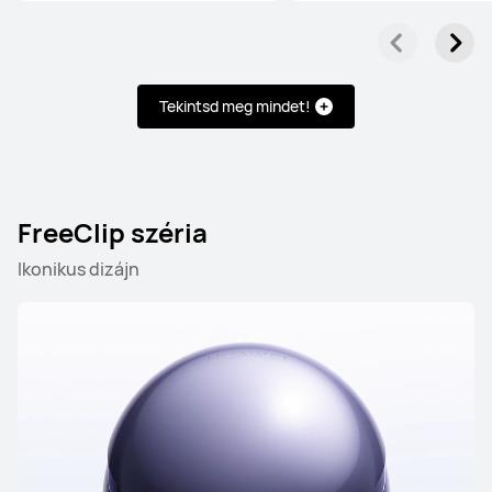
Tekintsd meg mindet!
FreeClip széria
Ikonikus dizájn