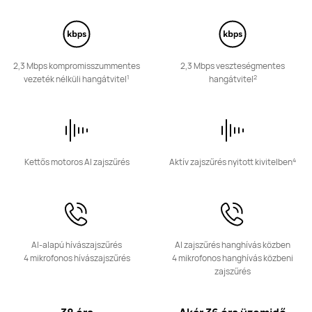
Fedezd fel
Vásárlás
2,3 Mbps kompromisszummentes
2,3 Mbps veszteségmentes
1
2
vezeték nélküli hangátvitel
hangátvitel
HUAWEI FreeBuds 5i
Fedezd fel
4
Kettős motoros AI zajszűrés
Aktív zajszűrés nyitott kivitelben
AI-alapú hívászajszűrés
AI zajszűrés hanghívás közben
HUAWEI FreeBuds SE 3
4 mikrofonos hívászajszűrés
4 mikrofonos hanghívás közbeni
zajszűrés
Ettől: 17 990.00 Ft
24 990.00 Ft
Fedezd fel
Vásárlás