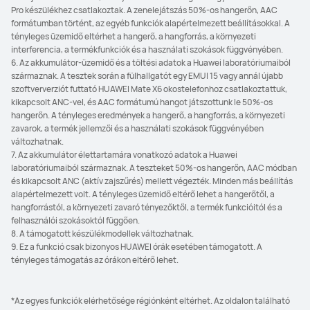
Pro készülékhez csatlakoztak. A zenelejátszás 50%-os hangerőn, AAC
formátumban történt, az egyéb funkciók alapértelmezett beállításokkal. A
tényleges üzemidő eltérhet a hangerő, a hangforrás, a környezeti
interferencia, a termékfunkciók és a használati szokások függvényében.
6. Az akkumulátor-üzemidő és a töltési adatok a Huawei laboratóriumaiból
származnak. A tesztek során a fülhallgatót egy EMUI 15 vagy annál újabb
szoftververziót futtató HUAWEI Mate X6 okostelefonhoz csatlakoztattuk,
kikapcsolt ANC-vel, és AAC formátumú hangot játszottunk le 50%-os
hangerőn. A tényleges eredmények a hangerő, a hangforrás, a környezeti
zavarok, a termék jellemzői és a használati szokások függvényében
változhatnak.
7. Az akkumulátor élettartamára vonatkozó adatok a Huawei
laboratóriumaiból származnak. A teszteket 50%-os hangerőn, AAC módban
és kikapcsolt ANC (aktív zajszűrés) mellett végezték. Minden más beállítás
alapértelmezett volt. A tényleges üzemidő eltérő lehet a hangerőtől, a
hangforrástól, a környezeti zavaró tényezőktől, a termék funkcióitól és a
felhasználói szokásoktól függően.
8. A támogatott készülékmodellek változhatnak.
9. Ez a funkció csak bizonyos HUAWEI órák esetében támogatott. A
tényleges támogatás az órákon eltérő lehet.
*Az egyes funkciók elérhetősége régiónként eltérhet. Az oldalon található