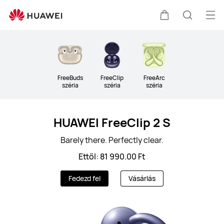
Fülhallgató
&amp;
Me
Kocsi
Keresés
hangszóró
meg
Clo
FreeBuds
FreeClip
FreeArc
széria
széria
széria
HUAWEI FreeClip 2 S
Barely there. Perfectly clear.
Ettől: 81 990.00 Ft
Fedezd fel
Vásárlás