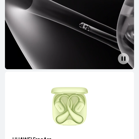
HUAWEI FreeBuds Pro 4
Fedezd fel
HUAWEI FreeBuds 6
Ettől: 49 990.00 Ft
65 990.00 Ft
Fedezd fel
Értesítsen