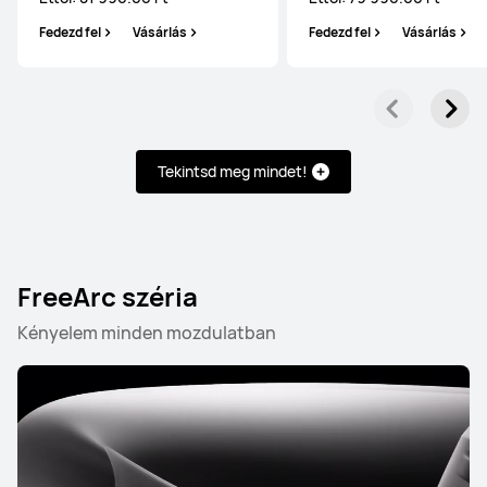
Fedezd fel
Vásárlás
Fedezd fel
Vásárlás
FreeBuds széria
FreeClip széria
FreeArc széria
Tekintsd meg mindet!
FreeBuds széria
FreeArc széria
HUAWEI FreeBuds Pro 5
Kényelem minden mozdulatban
Ettől: 74 990.00 Ft
Fedezd fel
Vásárlás