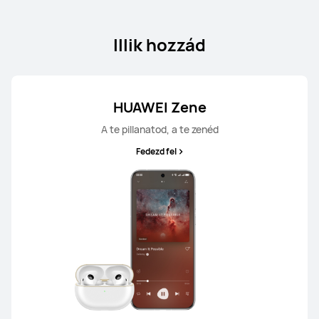
Fedezd fel
Vásárlás
Illik hozzád
HUAWEI Zene
FreeArc széria
A te pillanatod, a te zenéd
Fedezd fel
HUAWEI FreeArc
Ettől: 35 990.00 Ft
49 990.00 Ft
Fedezd fel
Vásárlás