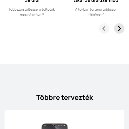
38 óra
Akár 36 óra üzemidő
Többszöri töltéssel a töltőtok
A tokban történő többszöri
5
6
használatával
töltéssel
HUAWEI FreeBuds SE 2
Ettől: 12 990.00 Ft
17 990.00 Ft
Fedezd fel
Vásárlás
Többre tervezték
FreeClip széria
ÚJ