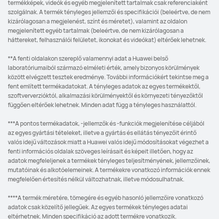
termékképek, videók és egyéb megjelenített tartalmak csak referenciaként
szolgálnak. A termék tényleges jellemzői és specifikációi (beleértve, de nem
kizárólagosan a megjelenést, színt és méretet), valamint az oldalon
megjelenített egyéb tartalmak (beleértve, de nem kizárólagosan a
háttereket, felhasználói felületet, ikonokat és videókat) eltérőek lehetnek.
**A fenti oldalakon szereplő valamennyi adat a Huawei belső
laboratóriumaiból származó elméleti érték, amely bizonyos körülmények
között elvégzett tesztek eredménye. További információkért tekintse meg a
fent említett termékadatokat. A tényleges adatok az egyes termékektől,
szoftververzióktól, alkalmazási körülményektől és környezeti tényezőktől
függően eltérőek lehetnek. Minden adat függ a tényleges használattól.
***A pontos termékadatok, -jellemzők és -funkciók megjelenítése céljából
az egyes gyártási tételeket, illetve a gyártás és ellátás tényezőit érintő
valós idejű változások miatt a Huawei valós idejű módosításokat végezhet a
fenti információs oldalak szöveges leírásait és képeit illetően, hogy az
adatok megfeleljenek a termékek tényleges teljesítményének, jellemzőinek,
mutatóinak és alkotóelemeinek. A termékekre vonatkozó információk ennek
megfelelően értesítés nélkül változhatnak, illetve módosulhatnak.
****A termék méretére, tömegére és egyéb hasonló jellemzőire vonatkozó
adatok csak közelítő jellegűek. Az egyes termékek tényleges adatai
eltérhetnek. Minden specifikáció az adott termékre vonatkozik.