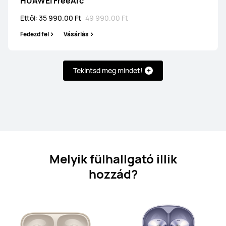
HUAWEI FreeArc
HUAWEI FreeBuds 7i
Ettől: 35 990.00 Ft
49 990.00 Ft
Ettől: 35 990.00 Ft
39 990.00 Ft
Fedezd fel
Vásárlás
Fedezd fel
Vásárlás
Tekintsd meg mindet!
HUAWEI FreeBuds SE 4 ANC
Ettől: 21 990.00 Ft
23 990.00 Ft
Fedezd fel
Vásárlás
Melyik fülhallgató illik
hozzád?