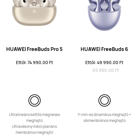
HUAWEI FreeBuds 5
Fedezd fel
HUAWEI FreeBuds Pro 5
HUAWEI FreeBuds 6
Ettől: 74 990.00 Ft
Ettől: 49 990.00 Ft
HUAWEI FreeBuds 4
65 990.00 Ft
Fedezd fel
Ultralineáris kettős mágneses
11 mm-es dinamikus meghajtó +
meghajtó
síkmembrános meghajtó
HUAWEI FreeBuds 6i
Ultravékony mikro planáris
membrános meghajtó
Ettől: 29 990.00 Ft
42 990.00 Ft