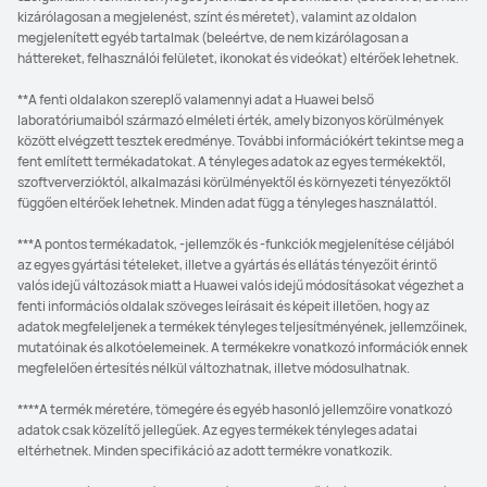
kizárólagosan a megjelenést, színt és méretet), valamint az oldalon
megjelenített egyéb tartalmak (beleértve, de nem kizárólagosan a
háttereket, felhasználói felületet, ikonokat és videókat) eltérőek lehetnek.
**A fenti oldalakon szereplő valamennyi adat a Huawei belső
laboratóriumaiból származó elméleti érték, amely bizonyos körülmények
között elvégzett tesztek eredménye. További információkért tekintse meg a
fent említett termékadatokat. A tényleges adatok az egyes termékektől,
szoftververzióktól, alkalmazási körülményektől és környezeti tényezőktől
függően eltérőek lehetnek. Minden adat függ a tényleges használattól.
***A pontos termékadatok, -jellemzők és -funkciók megjelenítése céljából
az egyes gyártási tételeket, illetve a gyártás és ellátás tényezőit érintő
valós idejű változások miatt a Huawei valós idejű módosításokat végezhet a
fenti információs oldalak szöveges leírásait és képeit illetően, hogy az
adatok megfeleljenek a termékek tényleges teljesítményének, jellemzőinek,
mutatóinak és alkotóelemeinek. A termékekre vonatkozó információk ennek
megfelelően értesítés nélkül változhatnak, illetve módosulhatnak.
****A termék méretére, tömegére és egyéb hasonló jellemzőire vonatkozó
adatok csak közelítő jellegűek. Az egyes termékek tényleges adatai
eltérhetnek. Minden specifikáció az adott termékre vonatkozik.