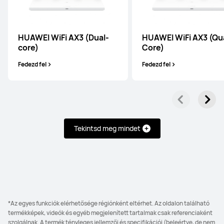
HUAWEI WiFi AX3 (Dual-
HUAWEI WiFi AX3 (Qu
core)
Core)
HUAWEI WiFi AX3 (Quad-Core)
Fedezd fel
Fedezd fel
Fedezd fel
Tekintsd meg mindet
*Az egyes funkciók elérhetősége régiónként eltérhet. Az oldalon található
termékképek, videók és egyéb megjelenített tartalmak csak referenciaként
szolgálnak. A termék tényleges jellemzői és specifikációi (beleértve, de nem