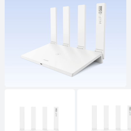
HUAWEI WiFi Mesh X3 Pro
Ettől: 99 990.00 Ft
Fedezd fel
Vásárlás
HUAWEI WiFi BE/AX széria
HUAWEI WiFi AX3 (Dual-core)
Fedezd fel