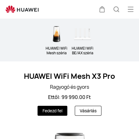
routers
Me
Kocsi
Keresés
meg
Clo
HUAWEI WiFi
HUAWEI WiFi
Mesh széria
BE/AX széria
HUAWEI WiFi Mesh X3 Pro
Ragyogó és gyors
Ettől: 99 990.00 Ft
Fedezd fel
Vásárlás