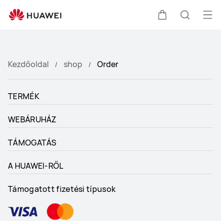
Order
Me
Kocsi
Keresés
meg
Kezdőoldal
shop
Order
TERMÉK
WEBÁRUHÁZ
TÁMOGATÁS
A HUAWEI-RŐL
Támogatott fizetési típusok