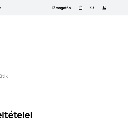
s
Támogatás
Kocsi
Keresés
profil
Close
ütik
ltételei