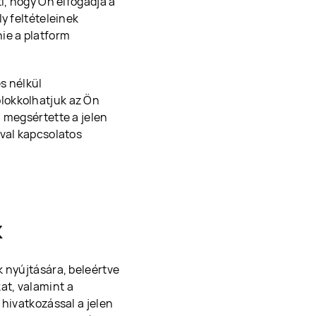
i, hogy Ön elfogadja a
y feltételeinek
ie a platform
és nélkül
lokkolhatjuk az Ön
 megsértette a jelen
ával kapcsolatos
k
k nyújtására, beleértve
at, valamint a
 hivatkozással a jelen