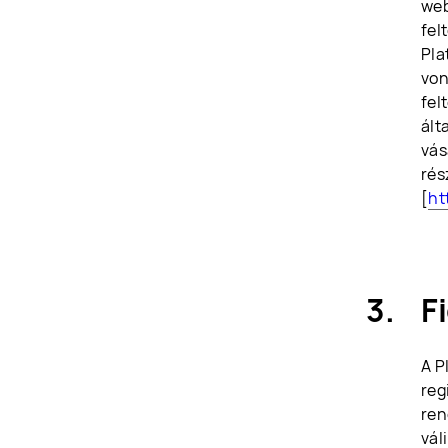
web
fel
Pla
von
fel
ált
vás
rés
[
ht
F
A P
reg
ren
vál