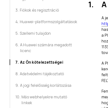
A
Fiókok és regisztráció
A j
Huawei-platformszolgáltatások
htt
has
Szellemi tulajdon
a P
hoz
A Huawei számára megadott
113
licenc
tov
Az Ön kötelezettségei
A P
ker
Adatvédelmi tájékoztató
fel
FEL
A jogi felelősség korlátozása
Fen
Más webhelyekre mutató
meg
linkek
hog