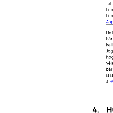
fel
Lim
Lim
Asp
Ha 
bár
kel
Jog
hog
vél
bár
is 
a
H
H