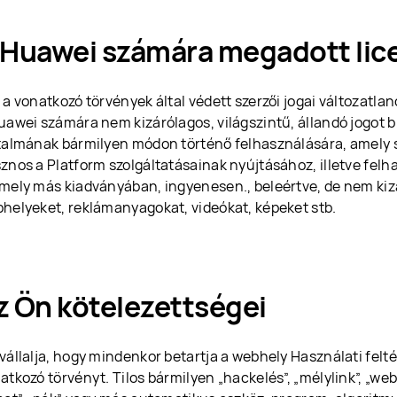
 Huawei számára megadott lic
 a vonatkozó törvények által védett szerzői jogai változatl
uawei számára nem kizárólagos, világszintű, állandó jogot b
talmának bármilyen módon történő felhasználására, amely
znos a Platform szolgáltatásainak nyújtásához, illetve fel
mely más kiadványában, ingyenesen., beleértve, de nem ki
helyeket, reklámanyagokat, videókat, képeket stb.
z Ön kötelezettségei
vállalja, hogy mindenkor betartja a webhely Használati felté
atkozó törvényt. Tilos bármilyen „hackelés”, „mélylink”, „we