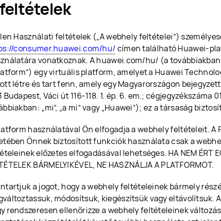
 feltételek
elen Használati feltételek („A webhely feltételei”) személye
ps://consumer.huawei.com/hu/
címen található Huawei-plat
ználatára vonatkoznak. A huawei.com/hu/ (a továbbiakban: 
latform”) egy virtuális platform, amelyet a Huawei Technolo
ott létre és tart fenn, amely egy Magyarországon bejegyzett
3 Budapest, Váci út 116-118. 1. ép. 6. em.; cégjegyzékszáma 
ábbiakban: „mi”, „a mi” vagy „Huawei”); ez a társaság biztosí
latform használatával Ön elfogadja a webhely feltételeit. A 
etében Önnek biztosított funkciók használata csak a webhe
tételeinek előzetes elfogadásával lehetséges. HA NEM ÉRT
TÉTELEK BÁRMELYIKÉVEL, NE HASZNÁLJA A PLATFORMOT.
ntartjuk a jogot, hogy a webhely feltételeinek bármely rész
változtassuk, módosítsuk, kiegészítsük vagy eltávolítsuk. A
y rendszeresen ellenőrizze a webhely feltételeinek változás