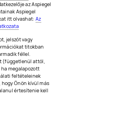
datkezelője az Aspiegel
atainak Aspiegel
at itt olvashat:
Az
atkozata
t, jelszót vagy
ormációkat titokban
rmadik féllel.
 (függetlenül attól,
i, ha megalapozott
lati feltételeinek
, hogy Önön kívül más
lanul értesítenie kell