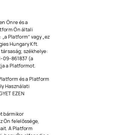
sen Önre és a
form Ön általi
„a Platform” vagy „ez
gies Hungary Kft.
 társaság; székhelye:
01-09-861837 (a
tja a Platformot.
Platform és a Platform
ly Használati
 EGYET EZEN
ét bármikor
z Ön felelőssége,
ait. A Platform