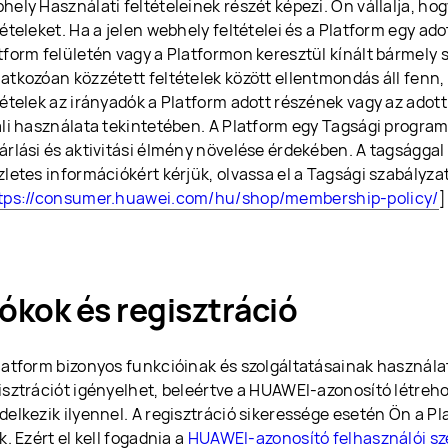
hely Használati feltételeinek részét képezi. Ön vállalja, hog
tételeket. Ha a jelen webhely feltételei és a Platform egy adot
tform felületén vagy a Platformon keresztül kínált bármely 
atkozóan közzétett feltételek között ellentmondás áll fenn,
tételek az irányadók a Platform adott részének vagy az adot
ali használata tekintetében. A Platform egy Tagsági programo
árlási és aktivitási élmény növelése érdekében. A tagsággal
zletes információkért kérjük, olvassa el a Tagsági szabályza
tps://consumer.huawei.com/hu/shop/membership-policy/
]
iókok és regisztráció
latform bizonyos funkcióinak és szolgáltatásainak használa
isztrációt igényelhet, beleértve a HUAWEI-azonosító létre
delkezik ilyennel. A regisztráció sikeressége esetén Ön a Pl
ik. Ezért el kell fogadnia a
HUAWEI-azonosító felhasználói s