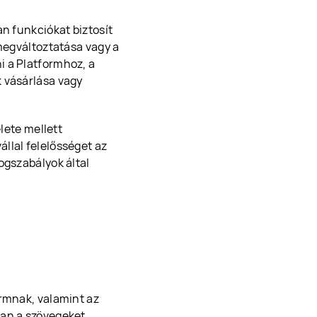
an funkciókat biztosít
 megváltoztatása vagy a
i a Platformhoz, a
k vásárlása vagy
elete mellett
llal felelősséget az
ogszabályok által
ormnak, valamint az
san a szövegeket,