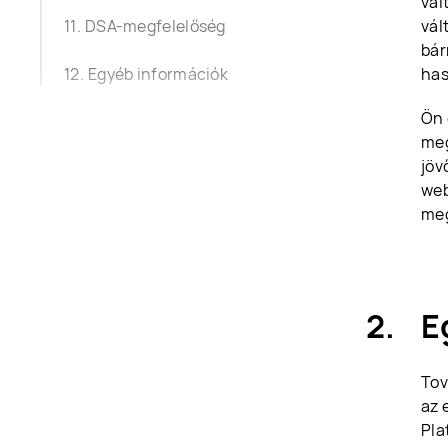
vál
DSA-megfelelőség
vál
bár
Egyéb információk
has
Ön 
meg
jöv
web
meg
E
Tov
az 
Pla