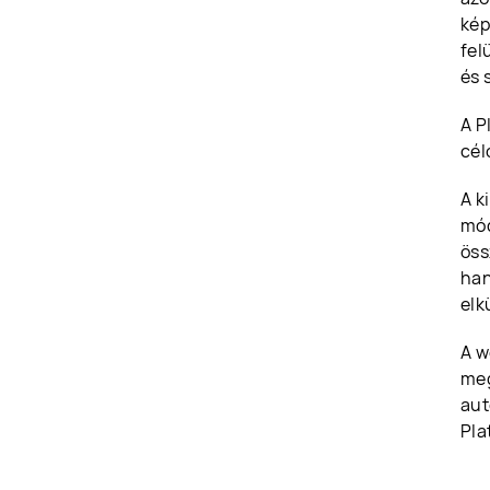
kép
fel
és 
A P
cél
A k
mód
öss
han
elk
A w
meg
aut
Pla