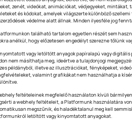
eket, zenét, videókat, animációkat, védjegyeket, mintákat, t
ületeket és kódokat, amelyek világszerte különböző szellemi
szerződések védelme alatt állnak. Minden ilyesféle jog fennt
latformunkon található tartalom egyetlen részét sem haszn
okra anélkül, hogy előzetesen engedélyt szerezne tőlünk va
inyomtatott vagy letöltött anyagok papíralapú vagy digitáli
on nem másíthatja meg, ideértve a tulajdonjogi megjegyzés
zes példányból, illetve az illusztrációkat, fényképeket, vide
gfelvételeket, valamint grafikákat nem használhatja a kísé
ülönítve.
ebhely feltételeinek megfelelő használaton kívüli bármilyen
sérti a webhely feltételeit, a Platformunk használatára v
omatikusan megszűnik, és haladéktalanul meg kell semmisí
tformunkról letöltött vagy kinyomtatott anyagokat.