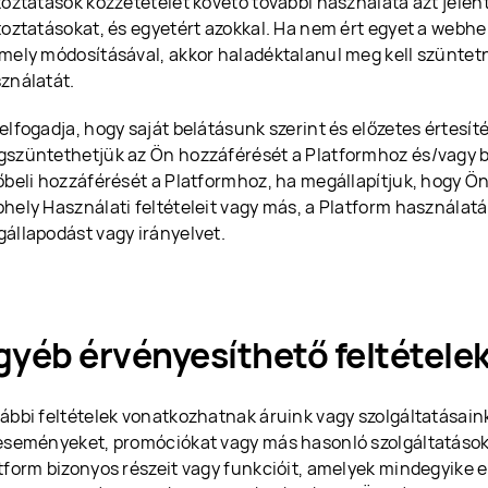
toztatások közzétételét követő további használata azt jelent
toztatásokat, és egyetért azokkal. Ha nem ért egyet a webhel
mely módosításával, akkor haladéktalanul meg kell szüntetn
ználatát.
elfogadja, hogy saját belátásunk szerint és előzetes értesít
szüntethetjük az Ön hozzáférését a Platformhoz és/vagy b
őbeli hozzáférését a Platformhoz, ha megállapítjuk, hogy Ön
hely Használati feltételeit vagy más, a Platform használat
állapodást vagy irányelvet.
gyéb érvényesíthető feltétele
ábbi feltételek vonatkozhatnak áruink vagy szolgáltatásain
eseményeket, promóciókat vagy más hasonló szolgáltatások
tform bizonyos részeit vagy funkcióit, amelyek mindegyike e