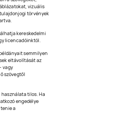
áblázatokat, vizuális
 tulajdonjogi törvények
artva.
álhatja kereskedelmi
gy licencadóinktól.
s példányait semmilyen
ek eltávolítását az
ó- vagy
rő szövegtől
 használata tilos. Ha
onatkozó engedélye
tenie a