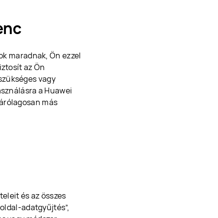
enc
anok maradnak, Ön ezzel
iztosít az Ön
 szükséges vagy
használásra a Huawei
zárólagosan más
teleit és az összes
boldal-adatgyűjtés”,