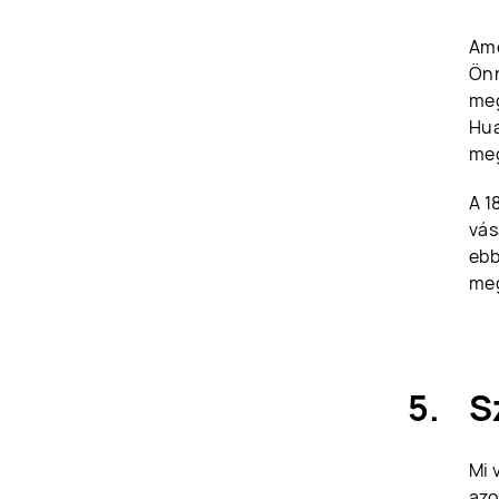
Ame
Önn
meg
Hua
meg
A 1
vás
ebb
meg
S
Mi 
azo