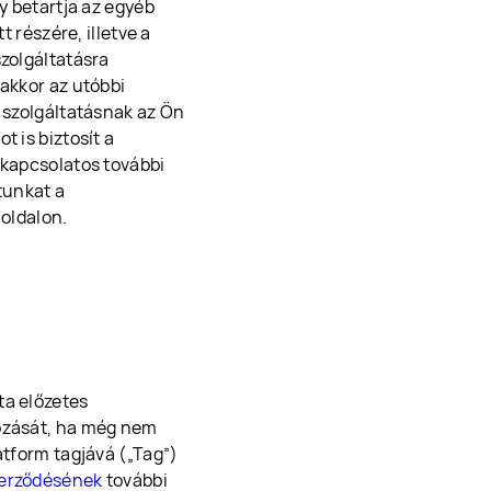
y betartja az egyéb
t részére, illetve a
szolgáltatásra
 akkor az utóbbi
t szolgáltatásnak az Ön
t is biztosít a
 kapcsolatos további
tunkat a
 oldalon.
ta előzetes
hozását, ha még nem
atform tagjává („Tag”)
zerződésének
további