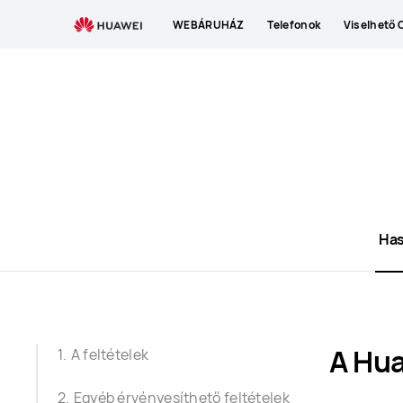
Terms
WEBÁRUHÁZ
Telefonok
Viselhető 
of
Use
Has
A Hua
A feltételek
Egyéb érvényesíthető feltételek