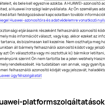
tételeit, és bele kell egyeznie azokba. A HUAWEI-azonosító a
ited, a Huawei írországi leányvállalata. Az Ön személyes ad
ited általi feldolgozásával kapcsolatban további információk
iegel Huawei-azonosítóra és adatvédelemre vonatkozó nyil
biztonsági eljárásaink részeként felhasználói azonosító kódo
mely más információt választ, vagy kap, akkor ezeket az inf
l tartania, és bizalmasan kell kezelnie. Nem oszthatja meg ha
unkban áll bármely felhasználói azonosító kódot vagy jelszót
y azt Ön választotta vagy mi osztottuk ki) bármikor letiltan
eményünk szerint Ön nem tartotta be a jelen webhely Haszná
mely rendelkezését. Ha tudatában van annak, vagy gyanítja
ismeri felhasználói azonosító kódját vagy jelszavát, haladékta
uawei ügyfélszolgálatát
uawei-platformszolgáltatások