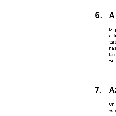
A
Míg
a H
tar
has
bár
web
A
Ön 
von