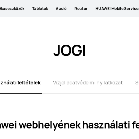
Okoseszközök
Tabletek
Audió
Router
HUAWEI Mobile Service
JOGI
ználati feltételek
Vízjel adatvédelmi nyilatkozat
S
wei webhelyének használati fe