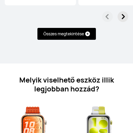
HUAWEI WATCH FIT 4
Ettől: 52 990.00 Ft
64 990.00 Ft
Összes megtekintése
Tudj meg többet
Vásárlás
Melyik viselhető eszköz illik
HUAWEI WATCH FIT 3
legjobban hozzád?
Ettől: 42 990.00 Ft
59 990.00 Ft
Tudj meg többet
Értesítsen