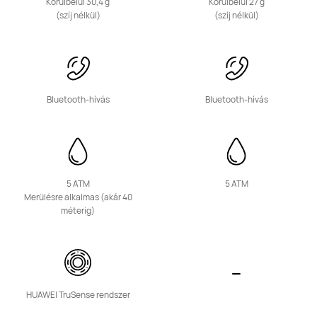
Körülbelül 30,4 g
Körülbelül 27 g
(szíj nélkül)
(szíj nélkül)
Band sorozat
Bluetooth-hívás
Bluetooth-hívás
HUAWEI Band 11 Pro
Ettől: 24 990.00 Ft
5 ATM
5 ATM
Merülésre alkalmas (akár 40
Tudj meg többet
Vásárlás
méterig)
HUAWEI TruSense rendszer
HUAWEI Band 11