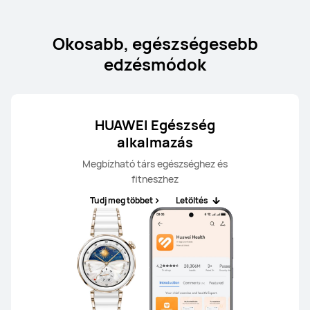
Okosabb, egészségesebb
edzésmódok
HUAWEI Egészség
alkalmazás
Megbízható társ egészséghez és
fitneszhez
Tudj meg többet
Letöltés