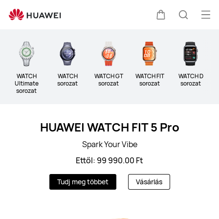
HUAWEI
viselhető
Me
Kocsi
Keresés
okoseszközök
meg
Clo
WATCH
WATCH
WATCH GT
WATCH FIT
WATCH D
B
Ultimate
sorozat
sorozat
sorozat
sorozat
sorozat
HUAWEI WATCH FIT 5 Pro
Spark Your Vibe
Ettől: 99 990.00 Ft
Tudj meg többet
Vásárlás