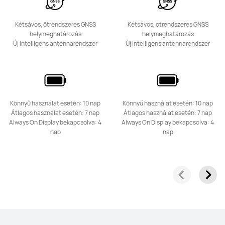
Kétsávos, ötrendszeres GNSS
Kétsávos, ötrendszeres GNSS
helymeghatározás
helymeghatározás
Új intelligens antennarendszer
Új intelligens antennarendszer
Könnyű használat esetén: 10 nap
Könnyű használat esetén: 10 nap
Átlagos használat esetén: 7 nap
Átlagos használat esetén: 7 nap
Always On Display bekapcsolva: 4
Always On Display bekapcsolva: 4
nap
nap