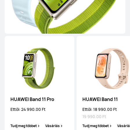
ÚJ
HUAWEI WATCH FIT 5
Ettől: 69 990.00 Ft
Tudj meg többet
Vásárlás
HUAWEI WATCH FIT 4 Pro
HUAWEI Band 11 Pro
HUAWEI Band 11
Ettől: 81 990.00 Ft
109 990.00 Ft
Ettől: 24 990.00 Ft
Ettől: 18 990.00 Ft
Tudj meg többet
Vásárlás
19 990.00 Ft
Tudj meg többet
Vásárlás
Tudj meg többet
Vásárlá