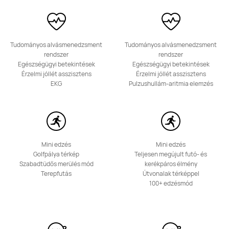
Ettől: 18 990.00 Ft
19 990.00 Ft
Tudj meg többet
Vásárlás
Tudományos alvásmenedzsment
Tudományos alvásmenedzsment
rendszer
rendszer
Egészségügyi betekintések
Egészségügyi betekintések
Érzelmi jóllét asszisztens
Érzelmi jóllét asszisztens
EKG
Pulzushullám-aritmia elemzés
HUAWEI Band 10
Ettől: 15 990.00 Ft
20 990.00 Ft
Tudj meg többet
Értesítsen
Mini edzés
Mini edzés
Golfpálya térkép
Teljesen megújult futó- és
Szabadtüdős merülés mód
kerékpáros élmény
Terepfutás
Útvonalak térképpel
100+ edzésmód
HUAWEI Band 9
Tudj meg többet