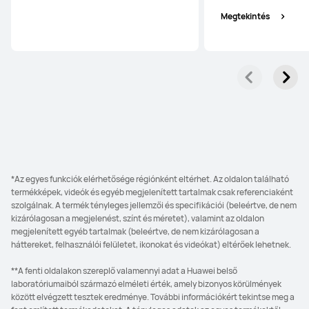
Megtekintés
*Az egyes funkciók elérhetősége régiónként eltérhet. Az oldalon található
termékképek, videók és egyéb megjelenített tartalmak csak referenciaként
szolgálnak. A termék tényleges jellemzői és specifikációi (beleértve, de nem
kizárólagosan a megjelenést, színt és méretet), valamint az oldalon
megjelenített egyéb tartalmak (beleértve, de nem kizárólagosan a
háttereket, felhasználói felületet, ikonokat és videókat) eltérőek lehetnek.
**A fenti oldalakon szereplő valamennyi adat a Huawei belső
laboratóriumaiból származó elméleti érték, amely bizonyos körülmények
között elvégzett tesztek eredménye. További információkért tekintse meg a