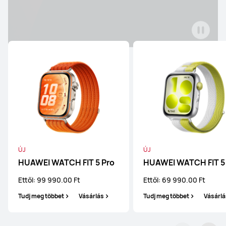
WATCH GT sorozat
HUAWEI WATCH GT Runner 2
Ettől: 144 990.00 Ft
159 990.00 Ft
Tudj meg többet
Vásárlás
ÚJ
ÚJ
HUAWEI WATCH FIT 5 Pro
HUAWEI WATCH FIT 5
HUAWEI WATCH GT 6 Pro
Ettől: 99 990.00 Ft
Ettől: 69 990.00 Ft
Ettől: 134 990.00 Ft
149 990.00 Ft
Tudj meg többet
Vásárlás
Tudj meg többet
Vásárlá
Tudj meg többet
Vásárlás