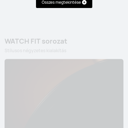
Összes megtekintése
Tudj meg többet
Értesítsen
WATCH FIT sorozat
Stílusos négyzetes kialakítás
WATCH sorozat
HUAWEI WATCH 5
Ettől: 119 000.00 Ft
179 990.00 Ft
Tudj meg többet
Vásárlás