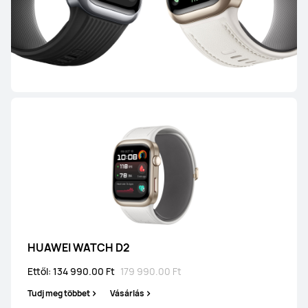
HUAWEI WATCH GT 5
Ettől: 79 990.00 Ft
99 990.00 Ft
Tudj meg többet
Vásárlás
HUAWEI WATCH GT 3 Pro Titanium
Tudj meg többet
HUAWEI WATCH D2
Ettől: 134 990.00 Ft
179 990.00 Ft
Tudj meg többet
Vásárlás