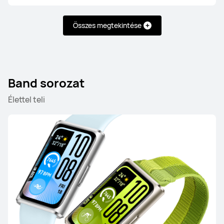
Összes megtekintése
HUAWEI WATCH GT 3 Pro Ceramic
Tudj meg többet
Band sorozat
Élettel teli
WATCH FIT sorozat
ÚJ
HUAWEI WATCH FIT 5 Pro
Ettől: 99 990.00 Ft
Tudj meg többet
Vásárlás