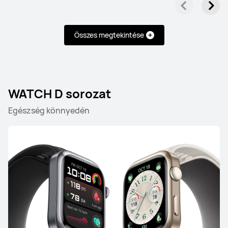
Összes megtekintése
HUAWEI WATCH GT 6
Ettől: 99 990.00 Ft
Tudj meg többet
Vásárlás
WATCH D sorozat
Egészség könnyedén
HUAWEI WATCH GT 5 Pro
Ettől: 99 990.00 Ft
139 990.00 Ft
Tudj meg többet
Vásárlás