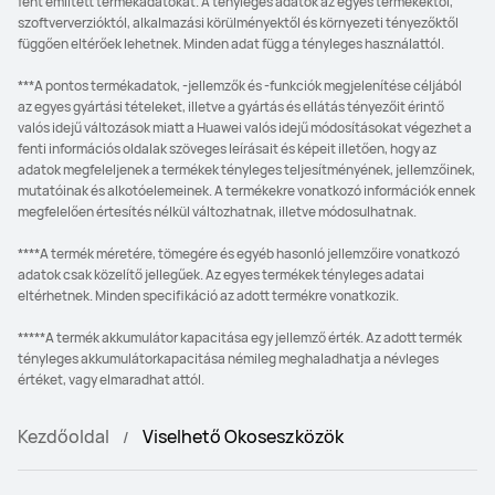
fent említett termékadatokat. A tényleges adatok az egyes termékektől,
szoftververzióktól, alkalmazási körülményektől és környezeti tényezőktől
függően eltérőek lehetnek. Minden adat függ a tényleges használattól.
***A pontos termékadatok, -jellemzők és -funkciók megjelenítése céljából
az egyes gyártási tételeket, illetve a gyártás és ellátás tényezőit érintő
valós idejű változások miatt a Huawei valós idejű módosításokat végezhet a
fenti információs oldalak szöveges leírásait és képeit illetően, hogy az
adatok megfeleljenek a termékek tényleges teljesítményének, jellemzőinek,
mutatóinak és alkotóelemeinek. A termékekre vonatkozó információk ennek
megfelelően értesítés nélkül változhatnak, illetve módosulhatnak.
****A termék méretére, tömegére és egyéb hasonló jellemzőire vonatkozó
adatok csak közelítő jellegűek. Az egyes termékek tényleges adatai
eltérhetnek. Minden specifikáció az adott termékre vonatkozik.
*****A termék akkumulátor kapacitása egy jellemző érték. Az adott termék
tényleges akkumulátorkapacitása némileg meghaladhatja a névleges
értéket, vagy elmaradhat attól.
Kezdőoldal
Viselhető Okoseszközök