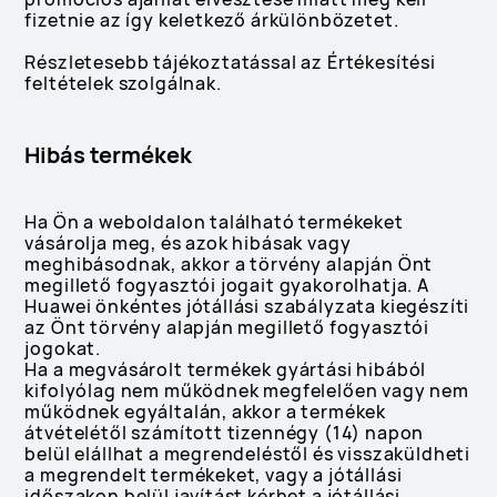
fizetnie az így keletkező árkülönbözetet.
Részletesebb tájékoztatással az Értékesítési
feltételek szolgálnak.
Hibás termékek
Ha Ön a weboldalon található termékeket
vásárolja meg, és azok hibásak vagy
meghibásodnak, akkor a törvény alapján Önt
megillető fogyasztói jogait gyakorolhatja. A
Huawei önkéntes jótállási szabályzata kiegészíti
az Önt törvény alapján megillető fogyasztói
jogokat.
Ha a megvásárolt termékek gyártási hibából
kifolyólag nem működnek megfelelően vagy nem
működnek egyáltalán, akkor a termékek
átvételétől számított tizennégy (14) napon
belül elállhat a megrendeléstől és visszaküldheti
a megrendelt termékeket, vagy a jótállási
időszakon belül javítást kérhet a jótállási