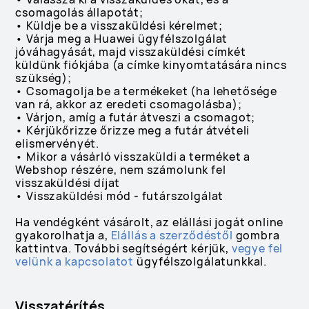
csomagolás állapotát;
• Küldje be a visszaküldési kérelmet;
• Várja meg a Huawei ügyfélszolgálat
jóváhagyását, majd visszaküldési címkét
küldünk fiókjába (a címke kinyomtatására nincs
szükség);
• Csomagolja be a termékeket (ha lehetősége
van rá, akkor az eredeti csomagolásba);
• Várjon, amíg a futár átveszi a csomagot;
• Kérjükőrizze őrizze meg a futár átvételi
elismervényét.
• Mikor a vásárló visszaküldi a terméket a
Webshop részére, nem számolunk fel
visszaküldési díjat
• Visszaküldési mód - futárszolgálat
Ha vendégként vásárolt, az elállási jogát online
gyakorolhatja a,
Elállás a szerződéstől
gombra
kattintva. További segítségért kérjük,
vegye fel
velünk a kapcsolatot
ügyfélszolgálatunkkal.
Visszatérítés