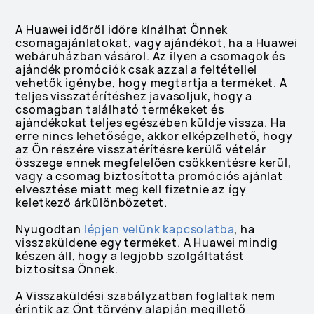
A Huawei időről időre kínálhat Önnek
csomagajánlatokat, vagy ajándékot, ha a Huawei
webáruházban vásárol. Az ilyen a csomagok és
ajándék promóciók csak azzal a feltétellel
vehetők igénybe, hogy megtartja a terméket. A
teljes visszatérítéshez javasoljuk, hogy a
csomagban található termékeket és
ajándékokat teljes egészében küldje vissza. Ha
erre nincs lehetősége, akkor elképzelhető, hogy
az Ön részére visszatérítésre kerülő vételár
összege ennek megfelelően csökkentésre kerül,
vagy a csomag biztosította promóciós ajánlat
elvesztése miatt meg kell fizetnie az így
keletkező árkülönbözetet.
Nyugodtan
lépjen velünk kapcsolatba
, ha
visszaküldene egy terméket. A Huawei mindig
készen áll, hogy a legjobb szolgáltatást
biztosítsa Önnek.
A Visszaküldési szabályzatban foglaltak nem
érintik az Önt törvény alapján megillető