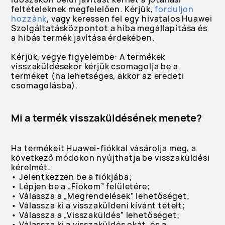
feltételeknek megfelelően. Kérjük,
forduljon
hozzánk
, vagy keressen fel egy hivatalos Huawei
Szolgáltatásközpontot a hiba megállapítása és
a hibás termék javítása érdekében.
Kérjük, vegye figyelembe: A termékek
visszaküldésekor kérjük csomagolja be a
terméket (ha lehetséges, akkor az eredeti
csomagolásba).
Mi a termék visszaküldésének menete?
Ha termékeit Huawei-fiókkal vásárolja meg, a
következő módokon nyújthatja be visszaküldési
kérelmét:
• Jelentkezzen be a fiókjába;
• Lépjen be a „Fiókom” felületére;
• Válassza a „Megrendelések” lehetőséget;
• Válassza ki a visszaküldeni kívánt tételt;
• Válassza a „Visszaküldés” lehetőséget;
• Válassza ki a visszaküldés okát, és a