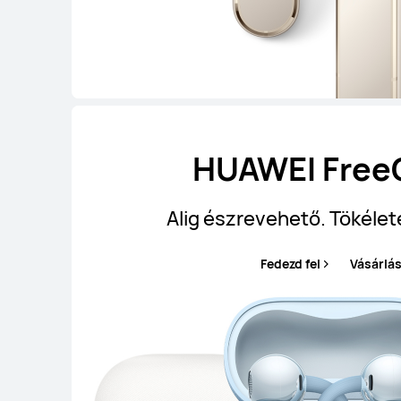
HUAWEI FreeC
Alig észrevehető. Tökélet
Fedezd fel
Vásárlá