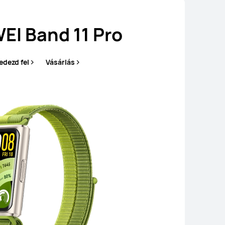
I Band 11 Pro
edezd fel
Vásárlás