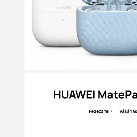
HUAWEI MatePad
Fedezd fel
Vásárlá