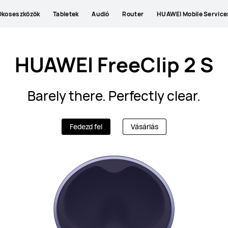
Okoseszközök
Tabletek
Audió
Router
HUAWEI Mobile Service
HUAWEI FreeClip 2 S
Barely there. Perfectly clear.
Fedezd fel
Vásárlás