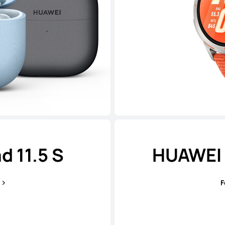
 11.5 S
HUAWEI 
s
F