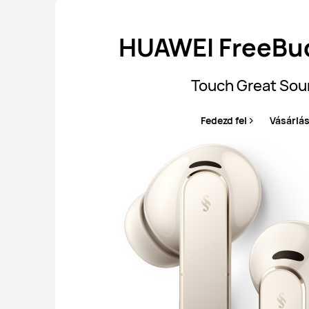
HUAWEI FreeBud
Touch Great So
Fedezd fel
Vásárlá