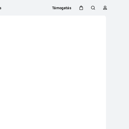
s
Támogatás
Kocsi
Keresés
profil
Close