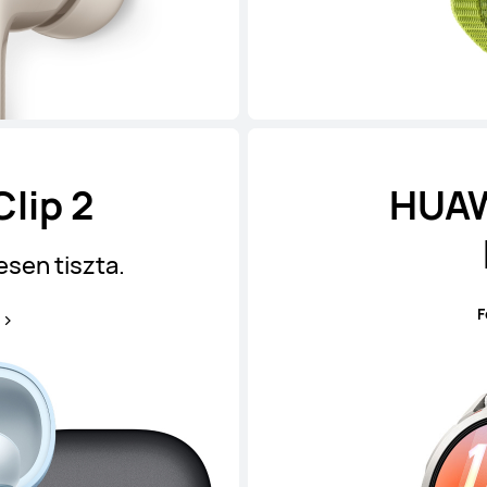
lip 2
HUAW
esen tiszta.
F
s