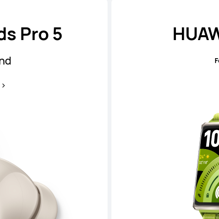
s Pro 5
HUAWE
und
F
s