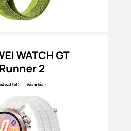
EI WATCH GT
Runner 2
edezd fel
Vásárlás