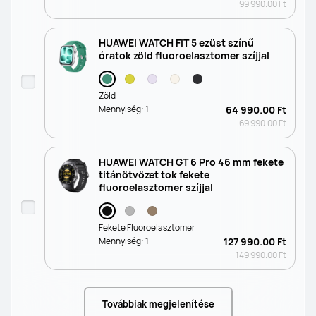
99 990.00 Ft
HUAWEI WATCH FIT 5 ezüst színű
óratok zöld fluoroelasztomer szíjjal
Zöld
Mennyiség:
1
64 990.00 Ft
69 990.00 Ft
HUAWEI WATCH GT 6 Pro 46 mm fekete
titánötvözet tok fekete
fluoroelasztomer szíjjal
Fekete Fluoroelasztomer
Mennyiség:
1
127 990.00 Ft
149 990.00 Ft
Továbbiak megjelenítése