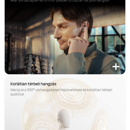
Akár 100 dB zajban és 10 m/s² szélben is tisztán tartja a hangod²
Korlátlan térbeli hangzás
Merülj el a 360°-os hangzásban fejkövetéssel és korlátlan térbeli 
audióval