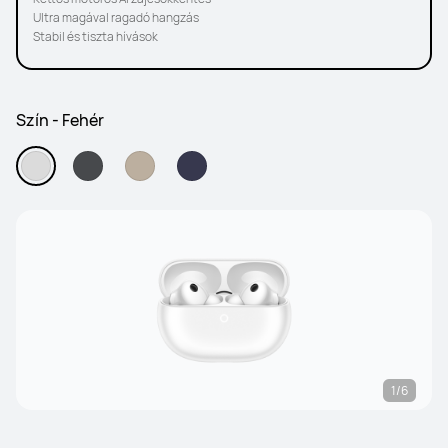
Ultra magával ragadó hangzás
Stabil és tiszta hívások
Szín - Fehér
1/6