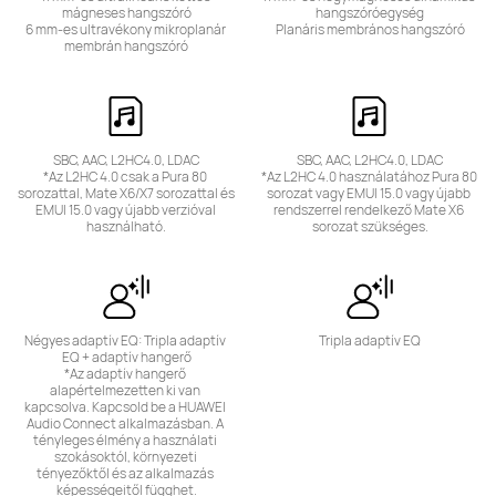
mágneses hangszóró

hangszóróegység

6 mm-es ultravékony mikroplanár 
Planáris membrános hangszóró
membrán hangszóró
SBC, AAC, L2HC4.0, LDAC

SBC, AAC, L2HC4.0, LDAC

*Az L2HC 4.0 csak a Pura 80 
*Az L2HC 4.0 használatához Pura 80 
sorozattal, Mate X6/X7 sorozattal és 
sorozat vagy EMUI 15.0 vagy újabb 
EMUI 15.0 vagy újabb verzióval 
rendszerrel rendelkező Mate X6 
használható.
sorozat szükséges.
Négyes adaptív EQ: Tripla adaptív 
Tripla adaptív EQ
EQ + adaptív hangerő

*Az adaptív hangerő 
alapértelmezetten ki van 
kapcsolva. Kapcsold be a HUAWEI 
Audio Connect alkalmazásban. A 
tényleges élmény a használati 
szokásoktól, környezeti 
tényezőktől és az alkalmazás 
képességeitől függhet.