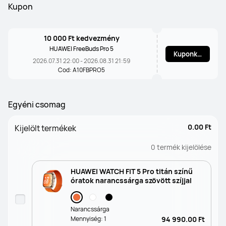
Kupon
10 000 Ft kedvezmény
HUAWEI FreeBuds Pro 5
Kuponkód
2026.07.31 22:00 - 2026.08.31 21:59
Cod: A10FBPRO5
Egyéni csomag
0.00 Ft
Kijelölt termékek
0
termék kijelölése
HUAWEI WATCH FIT 5 Pro titán színű
óratok narancssárga szövött szíjjal
Narancssárga
Mennyiség:
1
94 990.00 Ft