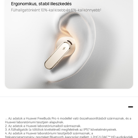
Ergonomikus, stabil illeszkedés
Fülhallgatónként 10%-kal kisebb és 6%-kal könnyebb¹