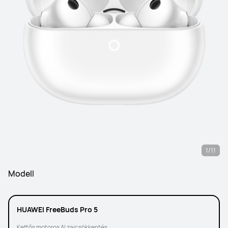
1/11
Modell
HUAWEI FreeBuds Pro 5
Kettős motoros AI zajcsökkentés