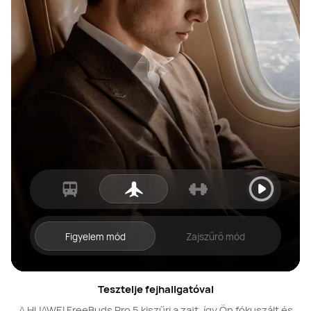
Figyelem mód
Zajszűrő mód
Tesztelje fejhallgatóval
A HUAWEI FreeBuds Pro 5 kiszűri a zajt, így Ön fókuszált és