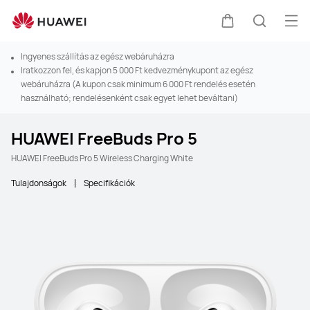
Men
Kocsi
Keresés
Ingyenes szállítás az egész webáruházra
Iratkozzon fel, és kapjon 5 000 Ft kedvezménykupont az egész
webáruházra (A kupon csak minimum 6 000 Ft rendelés esetén
használható; rendelésenként csak egyet lehet beváltani)
HUAWEI FreeBuds Pro 5
HUAWEI FreeBuds Pro 5 Wireless Charging White
Tulajdonságok
Specifikációk