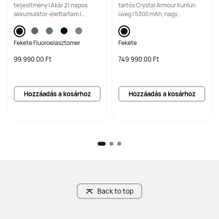
al
teljesítmény | Akár 21 napos
tartós Crystal Armour Kunlun
akkumulátor-élettartam |
üveg | 5300 mAh, nagy
Többdimenziós érzelmi jóllét
kapacitású akkumulátor
Fekete Fluoroelasztomer
Fekete
99 990.00 Ft
749 990.00 Ft
Hozzáadás a kosárhoz
Hozzáadás a kosárhoz
Back to top