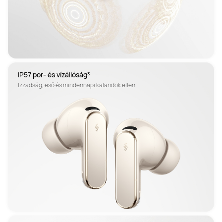
IP57 por- és vízállóság³
Izzadság, eső és mindennapi kalandok ellen