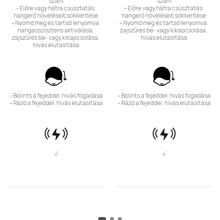
szám

szám

– Előre vagy hátra csúsztatás: 
– Előre vagy hátra csúsztatás: 
hangerő növelése/csökkentése

hangerő növelése/csökkentése

– Nyomd meg és tartsd lenyomva: 
– Nyomd meg és tartsd lenyomva: 
hangasszisztens aktiválása, 
zajszűrés be- vagy kikapcsolása, 
zajszűrés be- vagy kikapcsolása, 
hívás elutasítása
hívás elutasítása
– Bólints a fejeddel: hívás fogadása

– Bólints a fejeddel: hívás fogadása

– Rázd a fejeddel: hívás elutasítása
– Rázd a fejeddel: hívás elutasítása
√
√