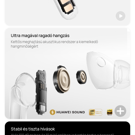
Ultra magával ragadó hangzás
Kettős meghajtású akusztikus rendszer a kiemelkedő 
hangminőségért
Stabil és tiszta hívások