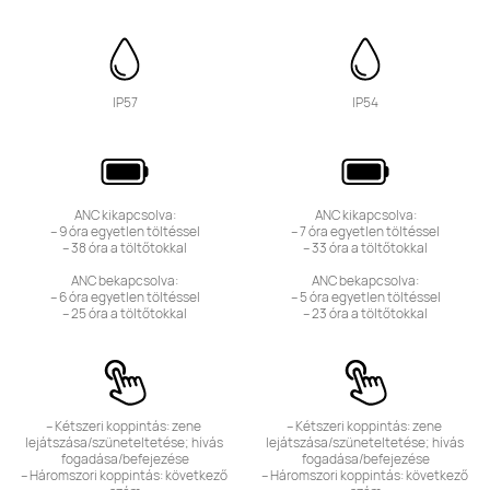
IP57
IP54
ANC kikapcsolva:

ANC kikapcsolva:

– 9 óra egyetlen töltéssel

– 7 óra egyetlen töltéssel

– 38 óra a töltőtokkal

– 33 óra a töltőtokkal

ANC bekapcsolva:

ANC bekapcsolva:

– 6 óra egyetlen töltéssel

– 5 óra egyetlen töltéssel

– 25 óra a töltőtokkal
– 23 óra a töltőtokkal
– Kétszeri koppintás: zene 
– Kétszeri koppintás: zene 
lejátszása/szüneteltetése; hívás 
lejátszása/szüneteltetése; hívás 
fogadása/befejezése

fogadása/befejezése

– Háromszori koppintás: következő 
– Háromszori koppintás: következő 