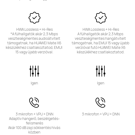
HWA Lossless + Hi-Res

HWA Lossless + Hi-Res

*A fülhallgatók akár 2,3 Mbps 
A fülhallgatók akár 2,3 Mbps 
veszteségmentes audioátvitelt 
veszteségmentes hangátvitelt 
támogatnak, ha HUAWEI Mate X6 
támogatnak, ha EMUI 15 vagy újabb 
készülékhez csatlakoztatod, EMUI 
verzióval futó HUAWEI Mate X6 
15 vagy újabb verzióval.
készülékhez csatlakoztatod.
Igen
Igen
3 mikrofon + VPU + DNN

3 mikrofon + VPU + DNN
Adaptív hangerő, beszélgetés-
felismerés

Akár 100 dB zajcsökkentés hívás 
közben