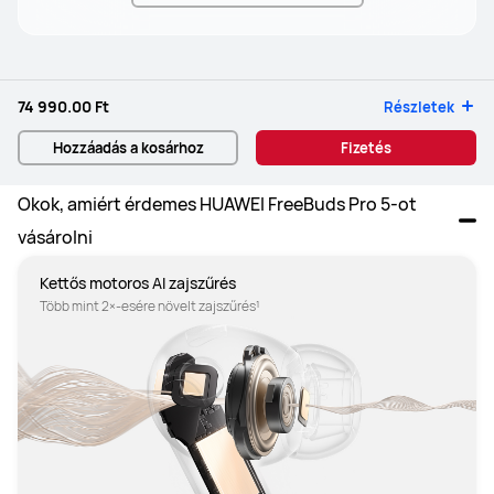
74 990.00 Ft
Részletek
Hozzáadás a kosárhoz
Fizetés
Okok, amiért érdemes HUAWEI FreeBuds Pro 5-ot 
vásárolni
Kettős motoros AI zajszűrés
Több mint 2×-esére növelt zajszűrés¹