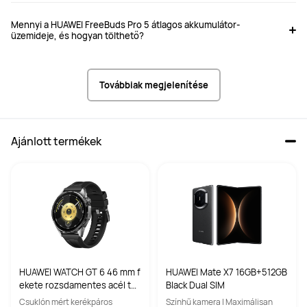
Mennyi a HUAWEI FreeBuds Pro 5 átlagos akkumulátor-
üzemideje, és hogyan tölthető?
Továbbiak megjelenítése
Ajánlott termékek
HUAWEI WATCH GT 6 46 mm f
HUAWEI Mate X7 16GB+512GB
ekete rozsdamentes acél tok
Black Dual SIM
fekete fluoroelasztomer szíjj
Csuklón mért kerékpáros
Színhű kamera | Maximálisan