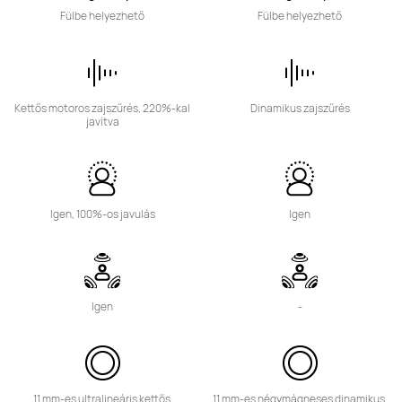
Fülbe helyezhető
Fülbe helyezhető
Kettős motoros zajszűrés, 220%-kal 
Dinamikus zajszűrés
javítva
Igen, 100%-os javulás
Igen
Igen
-
11 mm-es ultralineáris kettős 
11 mm-es négymágneses dinamikus 