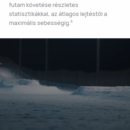
futam követése részletes
statisztikákkal, az átlagos lejtéstől a
maximális sebességig.
6