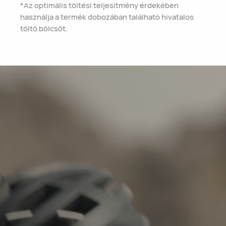
*Az optimális töltési teljesítmény érdekében
használja a termék dobozában található hivatalos
töltő bölcsőt.