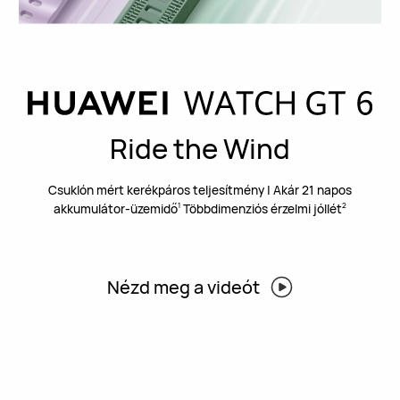
Ride the Wind
Csuklón mért kerékpáros teljesítmény | Akár 21 napos
akkumulátor-üzemidő
Többdimenziós érzelmi jóllét
1
2
Nézd meg a videót