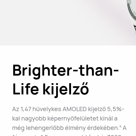
Brighter-than-
Life kijelző
Az 1,47 hüvelykes AMOLED kijelző 5,5%-
kal nagyobb képernyőfelületet kínál a
még lehengerlőbb élmény érdekében.
A
4
4