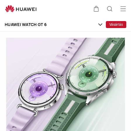
HUAWEI
WATCH
Me
Kocsi
Keresés
GT
meg
Clo
6
HUAWEI WATCH GT 6
Vásárlás