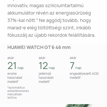
innovatív, magas szilíciumtartalmú
akkumulátor révén az energiasűrűség
37%-kal nőtt.
Ne aggódj tovább, hogy
4
marad-e elég töltöttségi szint, inkább
fókuszálj az újabb rekordok felállítására.
HUAWEI WATCH GT 6 46 mm
akár
akár
akár
akár
akár
akár
21
14
12
7
7
5
nap
nap
nap
nap
nap
nap
enyhe
enyhe
jellemző
jellemző
engedélyezett AOD
engedélyezett AOD
használat
használat
használat
használat
mellett
mellett
1
1
mellett
mellett
mellett
mellett
1
1
1
1
*automatikus
*automatikus
edzésfelismerés
edzésfelismerés
manuálisan
manuálisan
letiltva
letiltva