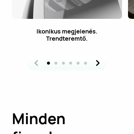
Kerékpározz szabadon,
biztonságban, könnyedén.
Minden