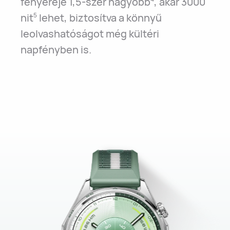
fényereje 1,5-szer nagyobb
, akár 3000
nit
lehet, biztosítva a könnyű
5
leolvashatóságot még kültéri
napfényben is.