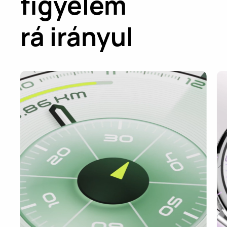
figyelem
rá irányul