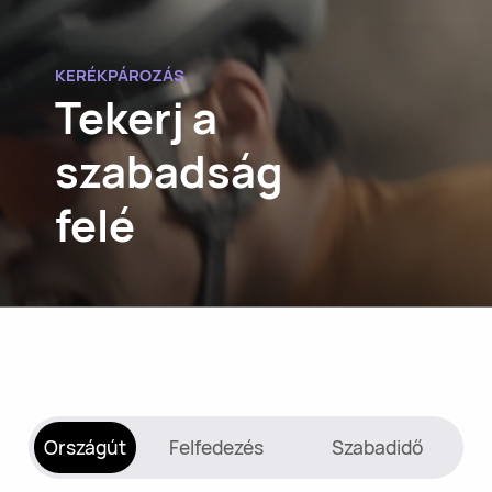
KERÉKPÁROZÁS
Tekerj a
szabadság
felé
Országút
Felfedezés
Szabadidő