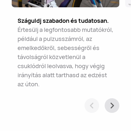
*A
Száguldj szabadon és tudatosan.
Az út hosszú, de biztonságos.
Tájékozódj könnyedén.
Akár napi
Az
Értesülj a legfontosabb mutatókról,
óra mindig veled van vészhelyzet
ingázásról, akár a város
például a pulzusszámról, az
esetén. Csak lazíts, és élvezd a
felfedezéséről van szó,
emelkedőkről, sebességről és
tekerést.
segítségével egyszerűen
távolságról közvetlenül a
navigálhatsz.
csuklódról leolvasva, hogy végig
irányítás alatt tarthasd az edzést
az úton.