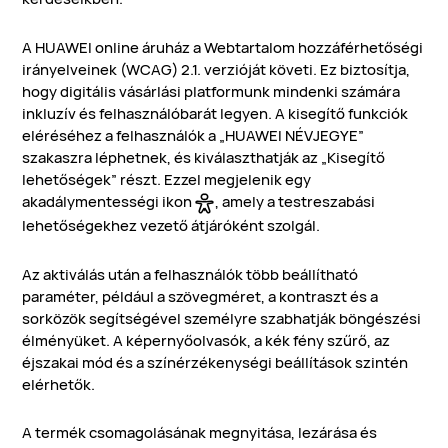
A HUAWEI online áruház a Webtartalom hozzáférhetőségi
irányelveinek (WCAG) 2.1. verzióját követi. Ez biztosítja,
hogy digitális vásárlási platformunk mindenki számára
inkluzív és felhasználóbarát legyen. A kisegítő funkciók
eléréséhez a felhasználók a „HUAWEI NÉVJEGYE”
szakaszra léphetnek, és kiválaszthatják az „Kisegítő
lehetőségek” részt. Ezzel megjelenik egy
akadálymentességi ikon
, amely a testreszabási
lehetőségekhez vezető átjáróként szolgál.
Az aktiválás után a felhasználók több beállítható
paraméter, például a szövegméret, a kontraszt és a
sorközök segítségével személyre szabhatják böngészési
élményüket. A képernyőolvasók, a kék fény szűrő, az
éjszakai mód és a színérzékenységi beállítások szintén
elérhetők.
A termék csomagolásának megnyitása, lezárása és