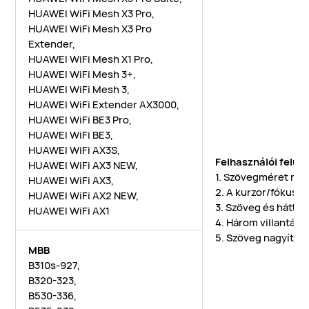
HUAWEI WiFi Mesh X3 Pro,
HUAWEI WiFi Mesh X3 Pro
Extender,
HUAWEI WiFi Mesh X1 Pro,
HUAWEI WiFi Mesh 3+,
HUAWEI WiFi Mesh 3,
HUAWEI WiFi Extender AX3000,
HUAWEI WiFi BE3 Pro,
HUAWEI WiFi BE3,
HUAWEI WiFi AX3S,
Felhasználói felüle
HUAWEI WiFi AX3 NEW,
1. Szövegméret mó
HUAWEI WiFi AX3,
2. A kurzor/fókusz 
HUAWEI WiFi AX2 NEW,
3. Szöveg és háttér
HUAWEI WiFi AX1
4. Három villantást
5. Szöveg nagyítás
MBB
B310s-927,
B320-323,
B530-336,