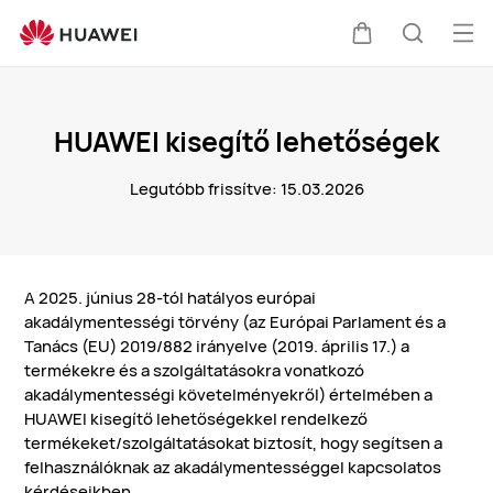
HUAWEI
kisegítő
Me
Kocsi
Keresés
lehetőségek
meg
HUAWEI kisegítő lehetőségek
Legutóbb frissítve: 15.03.2026
A 2025. június 28-tól hatályos európai
akadálymentességi törvény (az Európai Parlament és a
Tanács (EU) 2019/882 irányelve (2019. április 17.) a
termékekre és a szolgáltatásokra vonatkozó
akadálymentességi követelményekről) értelmében a
HUAWEI kisegítő lehetőségekkel rendelkező
termékeket/szolgáltatásokat biztosít, hogy segítsen a
felhasználóknak az akadálymentességgel kapcsolatos
kérdéseikben.