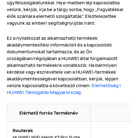
ügyfélszolgálatunkkal. Ha e-mailben lép kapcsolatba
velünk, kérjük, írja be a tárgy sorba, hogy „Fogyatékkal
élők számára elérhető szolgáltatás”. Elkötelezettek
vagyunk az emberi segítségnyújtás iránt.
Ez a nyilatkozat az alkalmazható termékek
akadálymentesítési információit és a kapcsolódó
dokumentumokat tartalmazza, és az Ön
országában/régiójában a HUAWEI által forgalmazott
alkalmazható termékekre vonatkozik. Ha bármilyen
kérdése vagy észrevétele van a HUAWEI-termékek
akadálymentességével kapcsolatban, kérjük, lépjen
velünk kapcsolatba a következő címen:
Elérhetőség |
HUAWEI Támogatás Magyarország
.
Elérhető forrás Terméknév
Routerek
HUAWEI WiFi Mesh X3 Pro Suite,