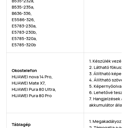
B535-232a,
B535-235a,
B636-336,
E5586-326,
E5783-230a,
E5783-230b,
E5785-320a,
E5785-320b
1. Készülék vezérl
2. Látható fókuszi
Okostelefon
3. Állítható képern
HUAWEI nova 14 Pro,
4. Állítható szöveg
HUAWEI Mate X7,
5. Képernyőolvasó
HUAWEI Pura 80 Ultra,
6. Lehetővé teszi a
HUAWEI Pura 80 Pro
7. Hangjelzések a h
akkumulátor állapo
1. Megakadályozza 
Táblagép
2. Támogatja a ges