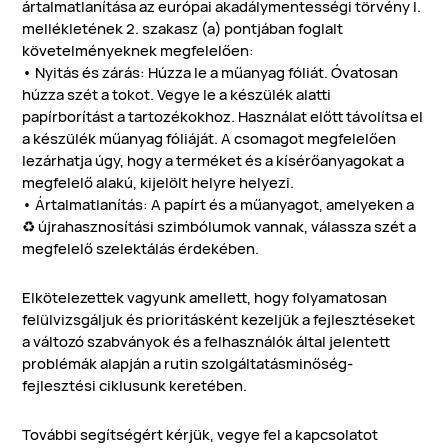
ártalmatlanítása az európai akadálymentességi törvény I.
mellékletének 2. szakasz (a) pontjában foglalt
követelményeknek megfelelően:
• Nyitás és zárás: Húzza le a műanyag fóliát. Óvatosan
húzza szét a tokot. Vegye le a készülék alatti
papírborítást a tartozékokhoz. Használat előtt távolítsa el
a készülék műanyag fóliáját. A csomagot megfelelően
lezárhatja úgy, hogy a terméket és a kísérőanyagokat a
megfelelő alakú, kijelölt helyre helyezi.
• Ártalmatlanítás: A papírt és a műanyagot, amelyeken a
♻️ újrahasznosítási szimbólumok vannak, válassza szét a
megfelelő szelektálás érdekében.
Elkötelezettek vagyunk amellett, hogy folyamatosan
felülvizsgáljuk és prioritásként kezeljük a fejlesztéseket
a változó szabványok és a felhasználók által jelentett
problémák alapján a rutin szolgáltatásminőség-
fejlesztési ciklusunk keretében.
További segítségért kérjük, vegye fel a kapcsolatot